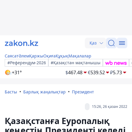
Қаз
Саясат
Әлем
Қаржы
Оқиға
Құқық
Мақалалар
#Референдум-2026
#Қазақстан мақтанышы
+31°
$
467.48
€
539.52
₽
5.73
Басты
Барлық жаңалықтар
Президент
15:26, 26 қазан 2022
Қазақстанға Еуропалық
кеңестің Президенті келеді