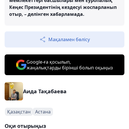
мемлекеттері басшылары мен Еуропалық
Кеңес Президентінің кездесуі жоспарланып
отыр, – делінген хабарламада.
Мақаламен бөлісу
Google-ға қосылып,
жаңалықтарды бірінші болып оқыңыз
Аида Тақабаева
Қазақстан
Астана
Оқи отырыңыз