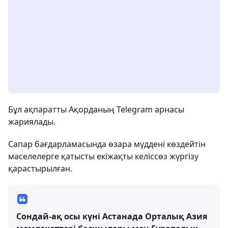
Бұл ақпаратты Ақорданың Telegram арнасы
жариялады.
Сапар бағдарламасында өзара мүддені көздейтін
мәселелерге қатысты екіжақты келіссөз жүргізу
қарастырылған.
Сондай-ақ осы күні Астанада Орталық Азия