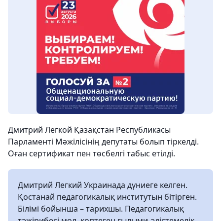
Дмитрий Легкой Қазақстан Республикасы
Парламенті Мәжілісінің депутаты болып тіркелді.
Оған сертификат пен төсбелгі табыс етілді.
Дмитрий Легкий Украинада дүниеге келген.
Қостанай педагогикалық институтын бітірген.
Білімі бойынша – тарихшы. Педагогикалық
тәжірибесі мол, көптеген ғылыми-әдістемелік