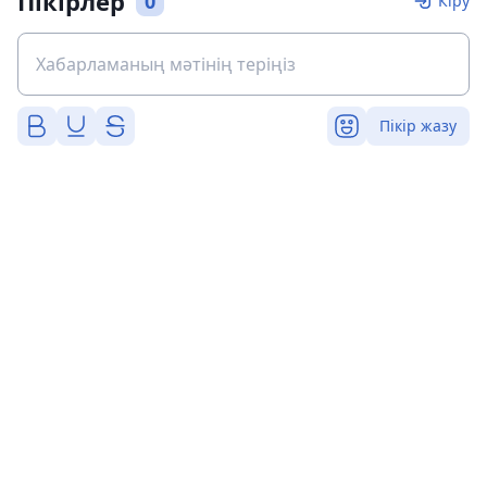
Пікірлер
0
Кіру
Пікір жазу