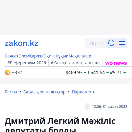
Қаз
Саясат
Әлем
Қаржы
Оқиға
Құқық
Мақалалар
#Референдум-2026
#Қазақстан мақтанышы
+33°
$
469.93
€
541.64
₽
5.71
Басты
Барлық жаңалықтар
Парламент
12:56, 31 қазан 2022
Дмитрий Легкий Мәжіліс
депутаты болды