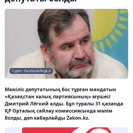
Сурет: Facebook/legk.d
Мәжіліс депутатының бос тұрған мандатын
«Қазақстан халық партиясының» мүшесі
Дмитрий Лёгкий алды. Бұл туралы 31 қазанда
ҚР Орталық сайлау комиссиясында мәлім
болды, деп хабарлайды Zakon.kz.