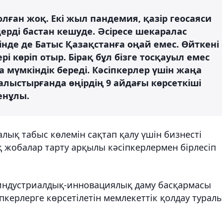
лған жоқ. Екі жыл пандемия, қазір геосаяси
рді бастан кешуде. Әсіресе шекаралас
інде де Батыс Қазақстанға оңай емес. Өйткені
 көріп отыр. Бірақ бұл бізге тосқауыл емес
 мүмкіндік береді. Кәсіпкерлер үшін жаңа
лыстырғанда өңірдің 9 айдағы көрсеткіші
енұлы.
ық табыс көлемін сақтап қалу үшін бизнесті
 жобалар тарту арқылы кәсіпкерлермен бірлесіп
 индустриалдық-инновациялық даму басқармасы
керлерге көрсетілетін мемлекеттік қолдау турал