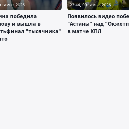
10 тамыз 2026
23:44, 09 тамыз 2026
ина победила
Появилось видео поб
нову и вышла в
"Астаны" над "Окжет
ртьфинал "тысячника"
в матче КПЛ
нто