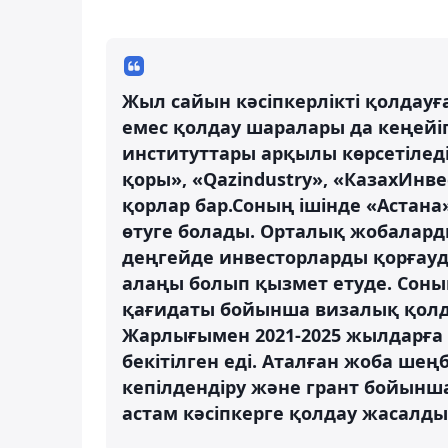
Жыл сайын кәсіпкерлікті қолдауғ
емес қолдау шаралары да кеңейіп
институттары арқылы көрсетіледі
қоры», «Qazindustry», «КазахИнве
қорлар бар.Соның ішінде «Астан
өтуге болады. Орталық жобалар
деңгейде инвесторларды қорғау
алаңы болып қызмет етуде. Соным
қағидаты бойынша визалық қолда
Жарлығымен 2021-2025 жылдарға к
бекітілген еді. Аталған жоба шең
кепілдендіру және грант бойынша 
астам кәсіпкерге қолдау жасалды