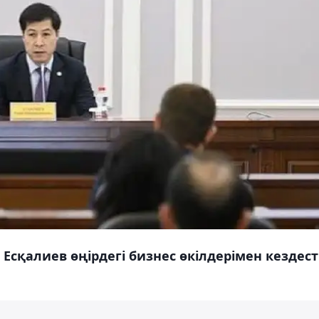
Есқалиев өңірдегі бизнес өкілдерімен кездесті