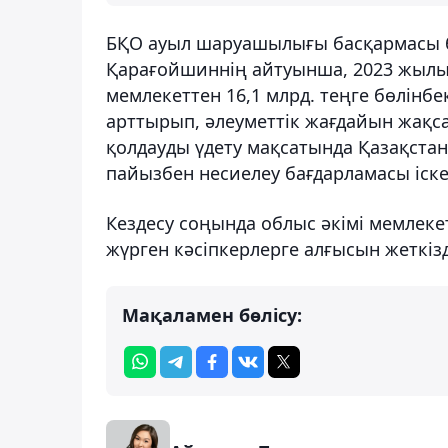
БҚО ауыл шаруашылығы басқармасы 
Қарағойшиннің айтуынша, 2023 жылы
мемлекеттен 16,1 млрд. теңге бөлінб
арттырып, әлеуметтік жағдайын жақ
қолдауды үдету мақсатында Қазақстан
пайызбен несиелеу бағдарламасы іске
Кездесу соңында облыс әкімі мемлекет
жүрген кәсіпкерлерге алғысын жеткізд
Мақаламен бөлісу: