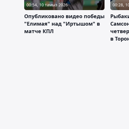
00:54, 10 тамыз 2026
00:28, 
Опубликовано видео победы
Рыбак
"Елимая" над "Иртышом" в
Самсо
матче КПЛ
четве
в Торо