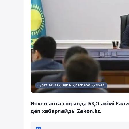
Сурет: БҚО әкімдігінің баспасөз қызметі
Өткен апта соңында БҚО әкімі Ғали 
деп хабарлайды Zakon.kz.