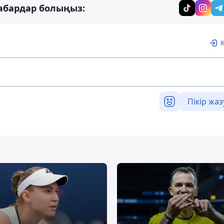
абардар болыңыз:
Пікір жаз