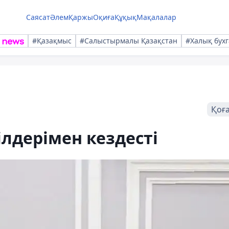
Саясат
Әлем
Қаржы
Оқиға
Құқық
Мақалалар
#Қазақмыс
#Салыстырмалы Қазақстан
#Халық бухг
Қоғ
ілдерімен кездесті