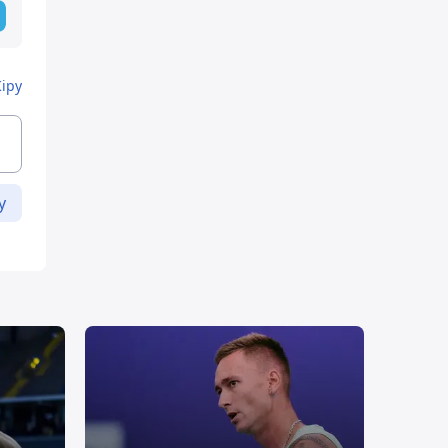
Кіру
у