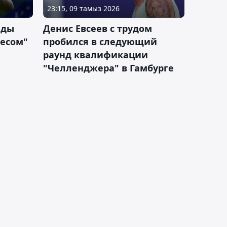
23:15, 09 тамыз 2026
еды
Денис Евсеев с трудом
песом"
пробился в следующий
раунд квалификации
"Челленджера" в Гамбурге