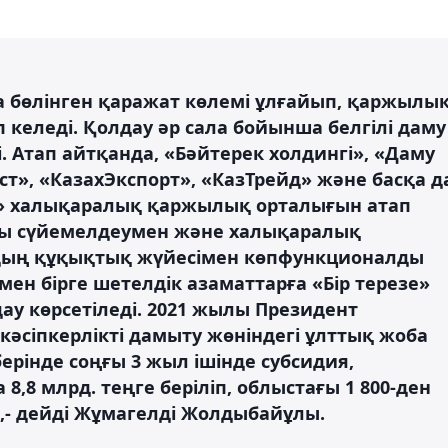
а бөлінген қаражат көлемі ұлғайып, қаржылы
 келеді. Қолдау әр сала бойынша белгілі даму
. Атап айтқанда, «Бәйтерек холдингі», «Даму
ст», «КазахЭкспорт», «КазТрейд» және басқа д
а» халықаралық қаржылық орталығын атап
ды сүйемелдеумен және халықаралық
дың құқықтық жүйесімен көпфункционалды
ен бірге шетелдік азаматтарға «Бір терезе»
у көрсетіледі. 2021 жылы Президент
әсіпкерлікті дамыту жөніндегі ұлттық жоба
берінде соңғы 3 жыл ішінде субсидия,
8,8 млрд. теңге беріліп, облыстағы 1 800-ден
,- дейді Жұмагелді Жолдыбайұлы.