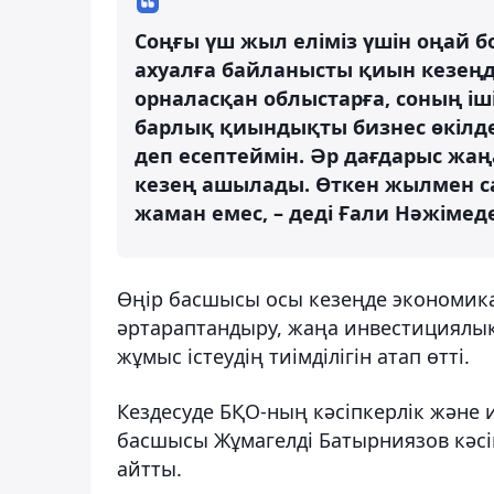
Соңғы үш жыл еліміз үшін оңай бо
ахуалға байланысты қиын кезеңде
орналасқан облыстарға, соның іш
барлық қиындықты бизнес өкілдері
деп есептеймін. Әр дағдарыс жаңа
кезең ашылады. Өткен жылмен са
жаман емес, – деді Ғали Нәжімед
Өңір басшысы осы кезеңде экономикал
әртараптандыру, жаңа инвестициялық
жұмыс істеудің тиімділігін атап өтті.
Кездесуде БҚО-ның кәсіпкерлік және
басшысы Жұмагелді Батырниязов кәсіп
айтты.