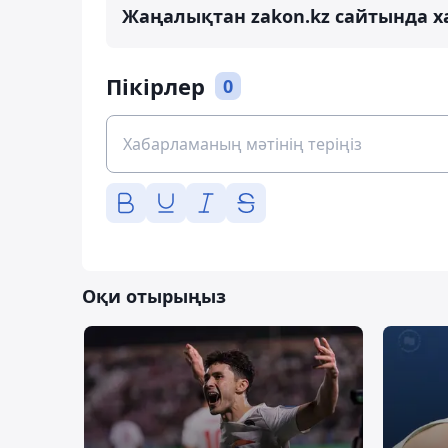
Жаңалықтан zakon.kz сайтында х
Пікірлер
0
Оқи отырыңыз