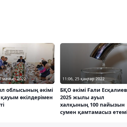
30 мамыр 2022
11:06, 25 қаңтар 2022
л облысының әкімі
БҚО әкімі Ғали Есқалиев
 қауым өкілдерімен
2025 жылы ауыл
ті
халқының 100 пайызын
сумен қамтамасыз етем