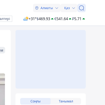
Алматы
Қаз
+31°
$
469.93
€
541.64
₽
5.71
алтері
ам
Соңғы
Танымал