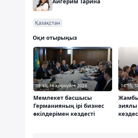
Айгерим Тарина
Қазақстан
Оқи отырыңыз
18:45, 16 қыркүйек 2024
14:55, 
Мемлекет басшысы
Жамбы
Германияның ірі бизнес
зиялы
өкілдерімен кездесті
кездес