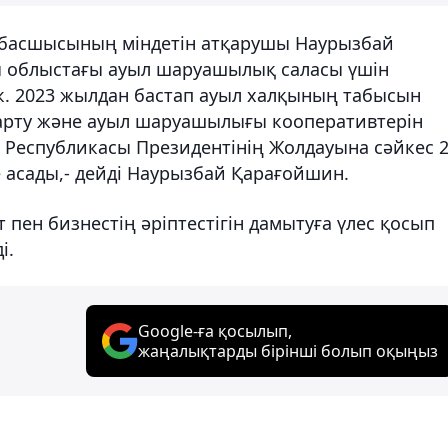
басшысының міндетін атқарушы Наурызбай
 облыстағы ауыл шаруашылық саласы үшін
ек. 2023 жылдан бастап ауыл халқының табысын
сарту және ауыл шаруашылығы кооперативтерін
 Республикасы Президентінің Жолдауына сәйкес 2
 асады,- дейді Наурызбай Қарағойшин.
 пен бизнестің әріптестігін дамытуға үлес қосып
і.
Google-ға қосылып,
жаңалықтарды бірінші болып оқыңыз