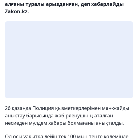
алғаны туралы арызданған, деп хабарлайды
Zakon.kz.
26 қазанда Полиция қызметкерлерімен мән-жайды
анықтау барысында жәбірленушінің аталған
несиеден мүлдем хабары болмағаны анықталды.
Ол осы уақытқа дейін тек 100 мың теңге көлемінде