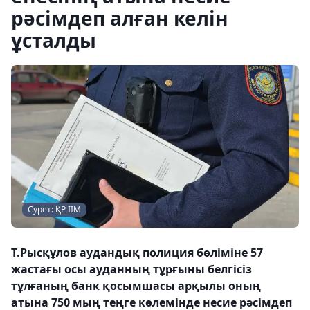
рәсімдеп алған келін
ұсталды
Сурет: ҚР ІІМ
Т.Рысқұлов аудандық полиция бөліміне 57
жастағы осы ауданның тұрғыны белгісіз
тұлғаның банк қосымшасы арқылы оның
атына 750 мың теңге көлемінде несие рәсімдеп