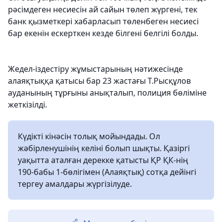
рәсімдеген несиесін ай сайын төлеп жүргені, тек
банк қызметкері хабарласып төленбеген несиесі
бар екенін ескерткен кезде білгені белгілі болды.
Жедел-іздестіру жұмыстарының нәтижесінде
алаяқтыққа қатысы бар 23 жастағы Т.Рысқұлов
ауданының тұрғыны анықталып, полиция бөліміне
жеткізілді.
Күдікті кінәсін толық мойындады. Ол
жәбірленушінің келiнi болып шықты. Қазіргі
уақытта аталған дерекке қатысты ҚР ҚК-нің
190-бабы 1-бөлігімен (Алаяқтық) сотқа дейінгі
тергеу амалдары жүргізілуде.