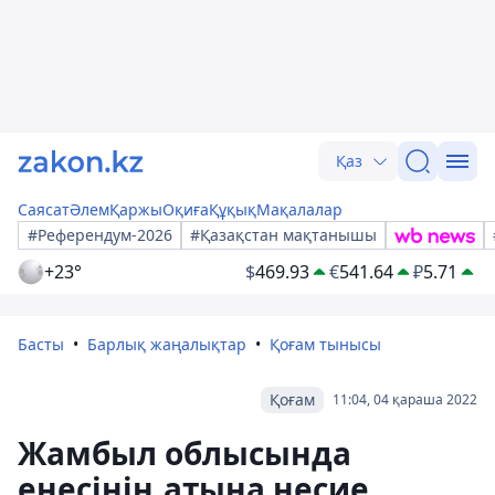
Қаз
Саясат
Әлем
Қаржы
Оқиға
Құқық
Мақалалар
#Референдум-2026
#Қазақстан мақтанышы
+23°
$
469.93
€
541.64
₽
5.71
Басты
Барлық жаңалықтар
Қоғам тынысы
Қоғам
11:04, 04 қараша 2022
Жамбыл облысында
енесінің атына несие