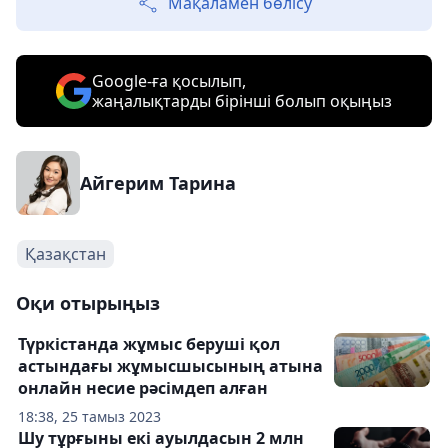
Мақаламен бөлісу
Google-ға қосылып,
жаңалықтарды бірінші болып оқыңыз
Айгерим Тарина
Қазақстан
Оқи отырыңыз
Түркістанда жұмыс беруші қол
астындағы жұмысшысының атына
онлайн несие рәсімдеп алған
18:38, 25 тамыз 2023
Шу тұрғыны екі ауылдасын 2 млн