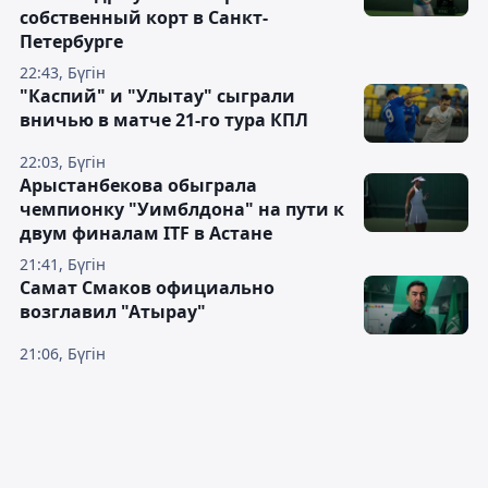
собственный корт в Санкт-
Петербурге
22:43, Бүгін
"Каспий" и "Улытау" сыграли
вничью в матче 21-го тура КПЛ
22:03, Бүгін
Арыстанбекова обыграла
чемпионку "Уимблдона" на пути к
двум финалам ITF в Астане
21:41, Бүгін
Самат Смаков официально
возглавил "Атырау"
21:06, Бүгін