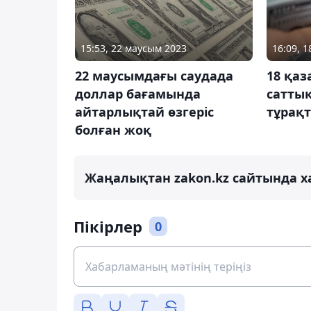
15:53, 22 маусым 2023
16:09, 1
22 маусымдағы саудада
18 қаз
доллар бағамында
сатты
айтарлықтай өзгеріс
тұрақ
болған жоқ
Жаңалықтан zakon.kz сайтында х
Пікірлер
0