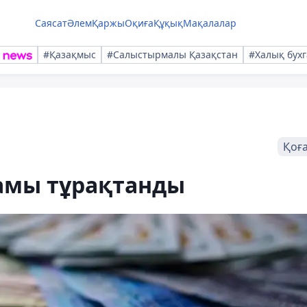
Саясат
Әлем
Қаржы
Оқиға
Құқық
Мақалалар
#Қазақмыс
#Салыстырмалы Қазақстан
#Халық бухг
Қоғ
ғамы тұрақтанды