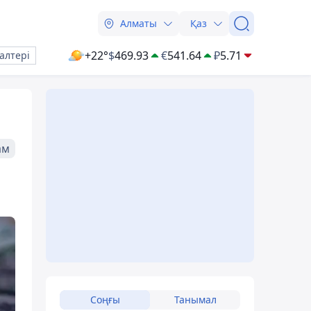
Алматы
Қаз
+22°
$
469.93
€
541.64
₽
5.71
алтері
ам
Соңғы
Танымал