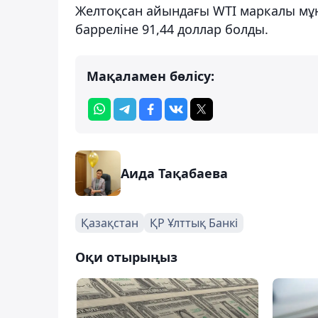
Желтоқсан айындағы WTI маркалы мұн
барреліне 91,44 доллар болды.
Мақаламен бөлісу:
Аида Тақабаева
Қазақстан
ҚР Ұлттық Банкі
Оқи отырыңыз