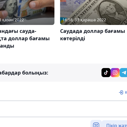
8 қазан 2022
16:58, 03 қараша 2022
андағы сауда-
Саудада доллар бағамы
қта доллар бағамы
көтерілді
танды
абардар болыңыз:
Пікір жаз