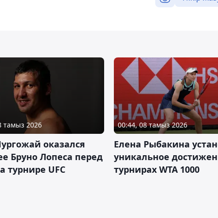
08 тамыз 2026
00:44, 08 тамыз 2026
Нургожай оказался
Елена Рыбакина уста
е Бруно Лопеса перед
уникальное достижен
а турнире UFC
турнирах WTA 1000