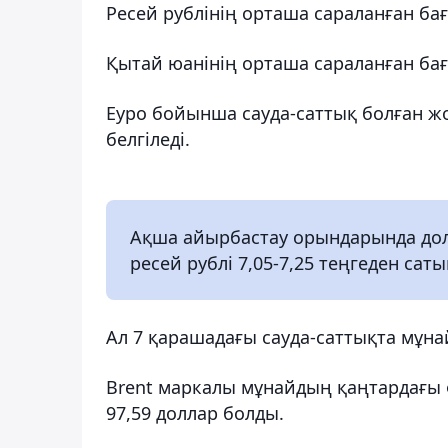
Ресей рублінің орташа сараланған бағ
Қытай юанінің орташа сараланған бағам
Еуро бойынша сауда-саттық болған жо
белгіледі.
Ақша айырбастау орындарында долла
ресей рублі 7,05-7,25 теңгеден са
Ал 7 қарашадағы сауда-саттықта мұна
Brent маркалы мұнайдың қаңтардағы ф
97,59 доллар болды.