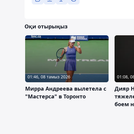
Оқи отырыңыз
01:46, 08 тамыз 2026
01:08, 
Мирра Андреева вылетела с
Дияр 
"Мастерса" в Торонто
тяжеле
боем н