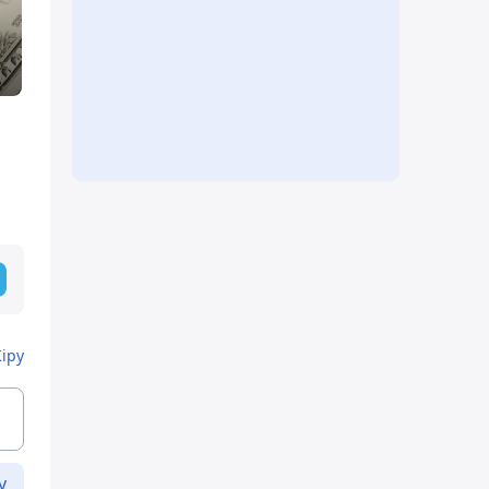
Кіру
у