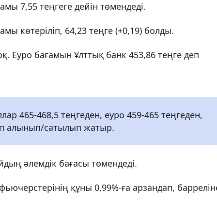
амы 7,55 теңгеге дейін төмендеді.
ы көтеріліп, 64,23 теңге (+0,19) болды.
қ. Еуро бағамын Ұлттық банк 453,86 теңге деп
р 465-468,5 теңгеден, еуро 459-465 теңгеден,
тып алынып/сатылып жатыр.
йдың әлемдік бағасы төмендеді.
ьючерстерінің құны 0,99%-ға арзандап, баррелін