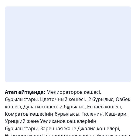
Атап айтқанда:
Мелиораторов көшесі,
бұрылыстары, Цветочный көшесі, ​ 2 бұрылыс, Өзбек
көшесі, Дулати көшесі ​ 2 бұрылыс, Еспаев көшесі,
Комратов көшесінің бұрылысы, Тюленин, Қашғари,
Урицкий және Уәлиханов көшелерінің
бұрылыстары, Заречная және Джалил көшелері,
Өтегенов және Гончаров көшелерінің бұрылыстары,