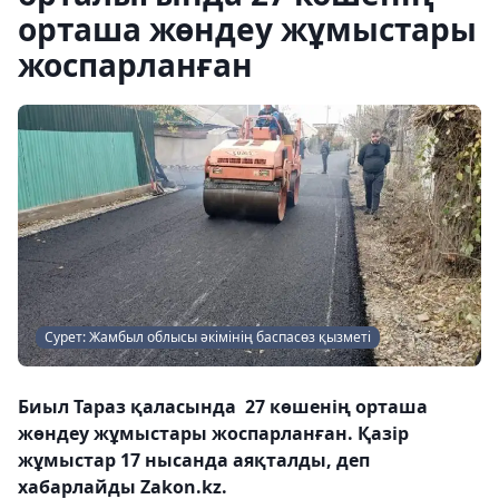
орташа жөндеу жұмыстары
жоспарланған
Сурет: Жамбыл облысы әкімінің баспасөз қызметі
Биыл Тараз қаласында ​ 27 көшенің орташа
жөндеу жұмыстары жоспарланған. Қазір
жұмыстар 17 нысанда аяқталды, деп
хабарлайды Zakon.kz.