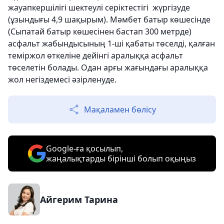
жауапкершілігі шектеулі серіктестігі ​ жүргізуде
(ұзындығы 4,9 шақырым). Мәмбет батыр көшесінде
(Сыпатай батыр көшесінен бастап 300 метрде)
асфальт жабындысының 1-ші қабаты төселді, қалған
теміржол өткеліне дейінгі аралыққа асфальт
төселетін болады. Одан арғы жағындағы аралыққа
жол негіздемесі әзірленуде.
Мақаламен бөлісу
Google-ға қосылып,
жаңалықтарды бірінші болып оқыңыз
Айгерим Тарина