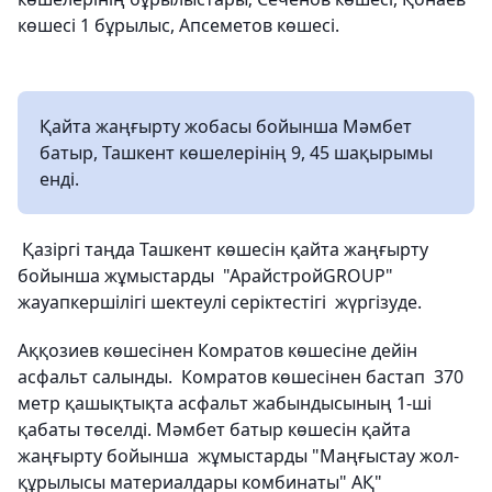
көшесі 1 бұрылыс, Апсеметов көшесі.
Қайта жаңғырту жобасы бойынша Мәмбет
батыр, Ташкент көшелерінің 9, 45 шақырымы
енді.
​ Қазіргі таңда Ташкент көшесін қайта жаңғырту
бойынша жұмыстарды ​ "АрайстройGROUP"
жауапкершілігі шектеулі серіктестігі ​ жүргізуде. ​
Аққозиев көшесінен Комратов көшесіне дейін
асфальт салынды. ​ Комратов көшесінен бастап ​ 370
метр қашықтықта асфальт жабындысының 1-ші
қабаты төселді. Мәмбет батыр көшесін қайта
жаңғырту бойынша ​ жұмыстарды "Маңғыстау жол-
құрылысы материалдары комбинаты" АҚ"