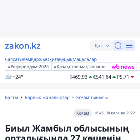
Қаз
Саясат
Әлем
Қаржы
Оқиға
Құқық
Мақалалар
#Референдум-2026
#Қазақстан мақтанышы
+24°
$
469.93
€
541.64
₽
5.71
Басты
Барлық жаңалықтар
Қоғам тынысы
Қоғам
16:45, 08 қараша 2022
Биыл Жамбыл облысының
орталығында 27 көшенің