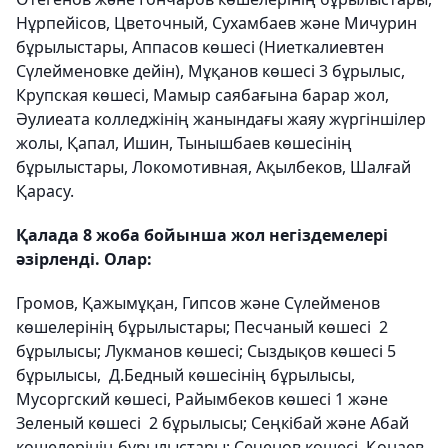
Нұрпейісов, Цветочный, Сухамбаев және Мичурин
бұрылыстары, Аппасов көшесі (Ниеткалиевтен
Сүлейменовке дейін), Мұқанов көшесі 3 бұрылыс,
Крупская көшесі, Мамыр саябағына барар жол,
Әулиеата колледжінің жанындағы жаяу жүргіншілер
жолы, Қапал, Ишин, Тынышбаев көшесінің
бұрылыстары, Локомотивная, Ақылбеков, Шалғай
Қарасу.
​Қалада 8 жоба бойынша жол негіздемелері
әзірленді. Олар:
Громов, Қажымұқан, Гипсов және Сүлейменов
көшелерінің бұрылыстары; Песчаный көшесі ​ 2
бұрылысы; Лукманов көшесі; Сыздықов көшесі 5
бұрылысы, ​ Д.Бедный көшесінің бұрылысы,
Мусоргский көшесі, Райымбеков көшесі​ 1 және
Зеленый көшесі ​ 2 бұрылысы; Сеңкібай және Абай
көшелерінің бұрылыстары; Сеченов көшесі, Қонаев