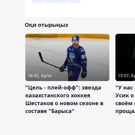
Оқи отырыңыз
16:42, Бүгін
15:57, Б
"Цель - плей-офф": звезда
"У нас
казахстанского хоккея
Усик 
Шестаков о новом сезоне в
своём 
составе "Барыса"
проща