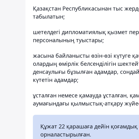
Қазақстан Республикасынан тыс жерд
табылатын;
шетелдегі дипломатиялық қызмет пе
персоналының туыстары;
жасына байланысты өзін-өзі күтуге қа
олардың өмірлік белсенділігін шекте
денсаулығы бұзылған адамдар, сондай-
күтетін адамдар;
ұсталған немесе қамауда ұсталған, қа
аумағындағы қылмыстық-атқару жүйес
Құжат 22 қарашаға дейін қоғамдық
орналастырылған.