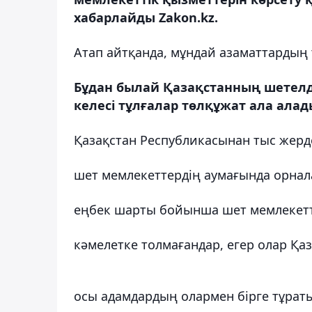
хабарлайды Zakon.kz.
Атап айтқанда, мұндай азаматтардың 
Бұдан былай Қазақстанның шетелд
келесі тұлғалар төлқұжат ала алад
Қазақстан Республикасынан тыс жерд
шет мемлекеттердің аумағында орнала
еңбек шарты бойынша шет мемлекетт
кәмелетке толмағандар, егер олар Қа
осы адамдардың олармен бірге тұрат