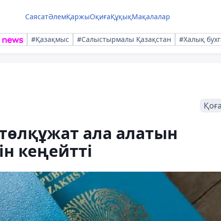
Саясат
Әлем
Қаржы
Оқиға
Құқық
Мақалалар
#Қазақмыс
#Салыстырмалы Қазақстан
#Халық бухг
Қоғ
төлқұжат ала алатын
ін кеңейтті