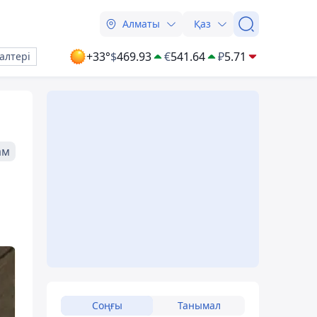
Алматы
Қаз
+33°
$
469.93
€
541.64
₽
5.71
алтері
ам
Соңғы
Танымал