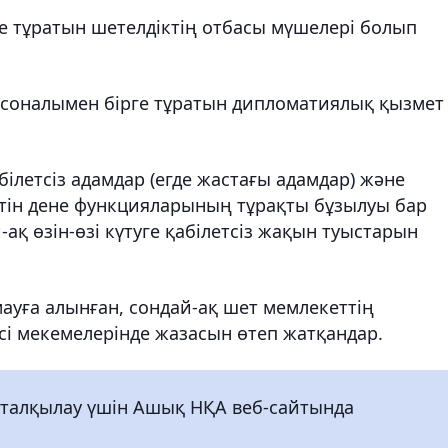
е тұратын шетелдіктің отбасы мүшелері болып
рсоналымен бірге тұратын дипломатиялық қызмет
білетсіз адамдар (егде жастағы адамдар) және
йтін дене функцияларының тұрақты бұзылуы бар
ақ өзін-өзі күтуге қабілетсіз жақын туыстарын
мауға алынған, сондай-ақ шет мемлекеттің
і мекемелерінде жазасын өтеп жатқандар.
 талқылау үшін Ашық НҚА веб-сайтында