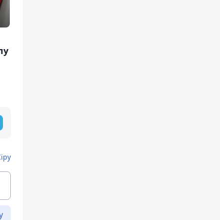
лу
Кіру
у