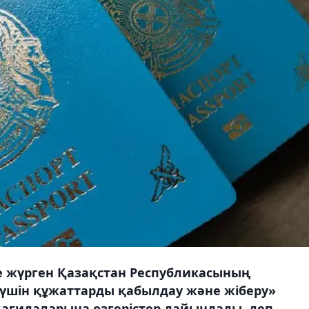
е жүрген Қазақстан Республикасының
үшін құжаттарды қабылдау және жіберу»
қағидаларына өзгерістер дайындады, деп