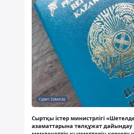
Сурет: Zakon.kz
Сыртқы істер министрлігі «Шетелд
азаматтарына төлқұжат дайындау 
мемлекеттік қызметтерін көрсету 