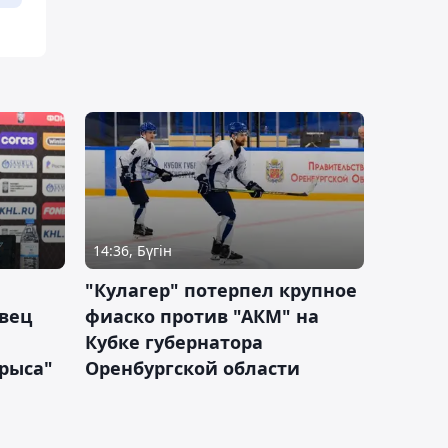
14:36, Бүгін
"Кулагер" потерпел крупное
вец
фиаско против "АКМ" на
Кубке губернатора
арыса"
Оренбургской области