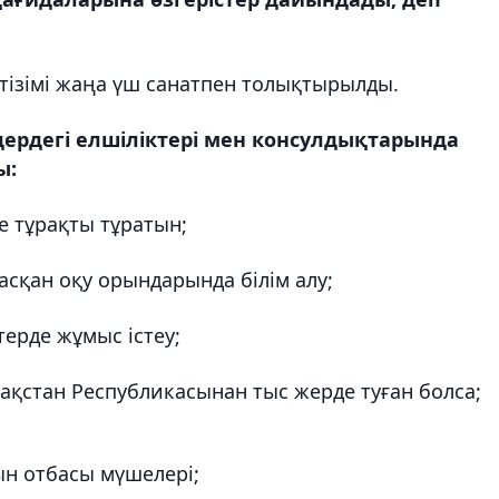
тізімі жаңа үш санатпен толықтырылды.
ердегі елшіліктері мен консулдықтарында
ы:
е тұрақты тұратын;
сқан оқу орындарында білім алу;
ерде жұмыс істеу;
зақстан Республикасынан тыс жерде туған болса;
ын отбасы мүшелері;