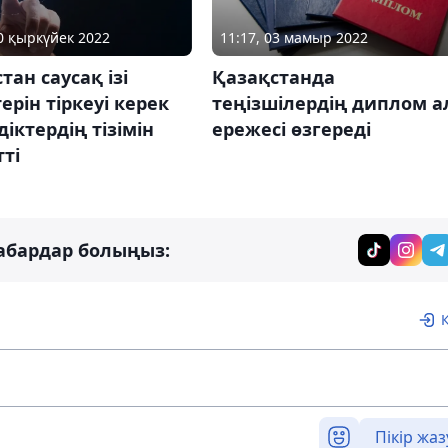
30 қыркүйек 2022
11:17, 03 мамыр 2022
тан саусақ ізі
Қазақстанда
ерін тіркеуі керек
теңізшілердің диплом а
іктердің тізімін
ережесі өзгереді
ті
абардар болыңыз:
Пікір жаз