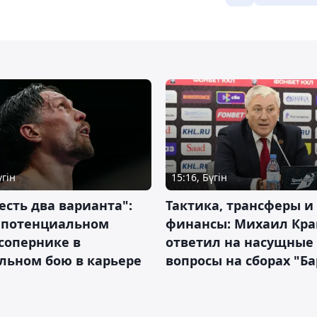
үгін
15:16, Бүгін
 есть два варианта":
Тактика, трансферы и
о потенциальном
финансы: Михаил Кра
сопернике в
ответил на насущные
льном бою в карьере
вопросы на сборах "Б