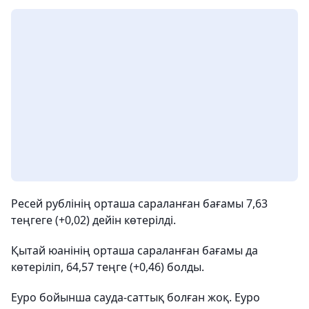
Ресей рублінің орташа сараланған бағамы 7,63
теңгеге (+0,02) дейін көтерілді.
Қытай юанінің орташа сараланған бағамы да
көтеріліп, 64,57 теңге (+0,46) болды.
Еуро бойынша сауда-саттық болған жоқ. Еуро