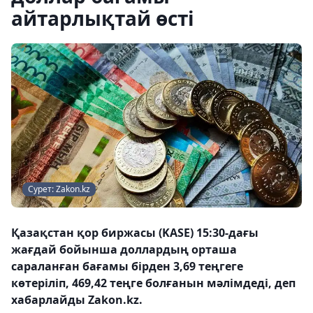
айтарлықтай өсті
Сурет: Zakon.kz
Қазақстан қор биржасы (KASE) 15:30-дағы
жағдай бойынша доллардың орташа
сараланған бағамы бірден 3,69 теңгеге
көтеріліп, 469,42 теңге болғанын мәлімдеді, деп
хабарлайды Zakon.kz.