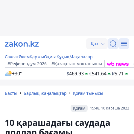
Қаз
Саясат
Әлем
Қаржы
Оқиға
Құқық
Мақалалар
#Референдум-2026
#Қазақстан мақтанышы
+30°
$
469.93
€
541.64
₽
5.71
Басты
Барлық жаңалықтар
Қоғам тынысы
Қоғам
15:48, 10 қараша 2022
10 қарашадағы саудада
доллар бағамы