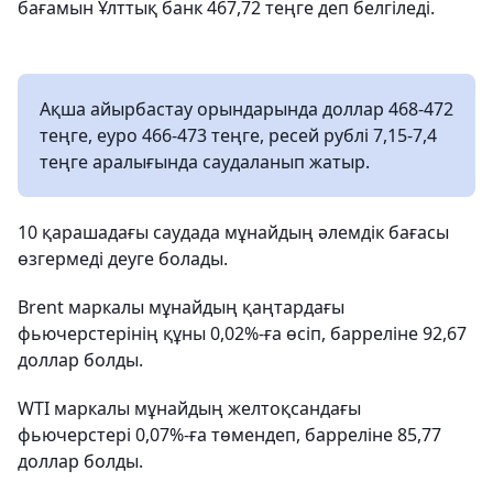
бағамын Ұлттық банк 467,72 теңге деп белгіледі.
Ақша айырбастау орындарында доллар 468-472
теңге, еуро 466-473 теңге, ресей рублі 7,15-7,4
теңге аралығында саудаланып жатыр.
10 қарашадағы саудада мұнайдың әлемдік бағасы
өзгермеді деуге болады.
Brent маркалы мұнайдың қаңтардағы
фьючерстерінің құны 0,02%-ға өсіп, барреліне 92,67
доллар болды.
WTI маркалы мұнайдың желтоқсандағы
фьючерстері 0,07%-ға төмендеп, барреліне 85,77
доллар болды.