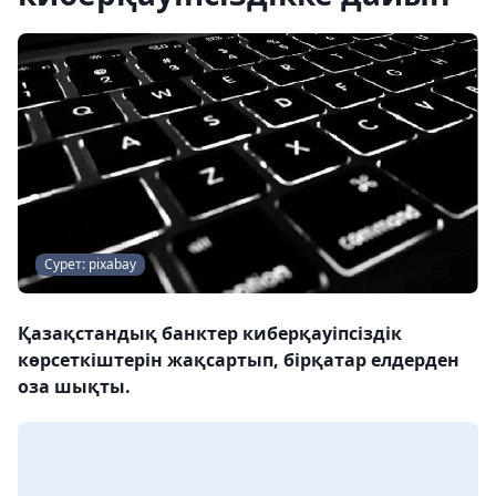
Сурет: pixabay
Қазақстандық банктер киберқауіпсіздік
көрсеткіштерін жақсартып, бірқатар елдерден
оза шықты.