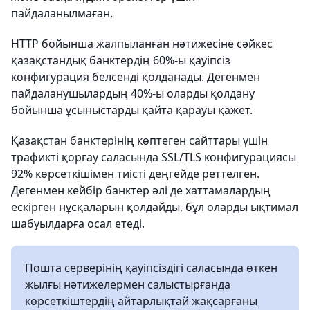
пайдаланылмаған.
HTTP бойынша жалпыланған нәтижесіне сәйкес
қазақстандық банктердің 60%-ы қауіпсіз
конфигурация белсенді қолданады. Дегенмен
пайдаланушылардың 40%-ы оларды қолдану
бойынша ұсыныстарды қайта қарауы қажет.
Қазақстан банктерінің көптеген сайттары үшін
трафикті қорғау саласында SSL/TLS конфигурациясы
92% көрсеткішімен тиісті деңгейде реттелген.
Дегенмен кейбір банктер әлі де хаттамалардың
ескірген нұсқаларын қолдайды, бұл оларды ықтимал
шабуылдарға осал етеді.
Пошта серверінің қауіпсіздігі саласында өткен
жылғы нәтижелермен салыстырғанда
көрсеткіштердің айтарлықтай жақсарғаны