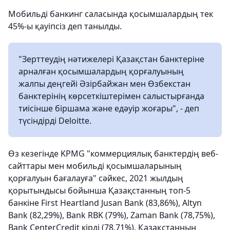
Мобильді банкинг саласында қосымшалардың тек
45%-ы қауіпсіз деп танылды.
"Зерттеудің нәтижелері Қазақстан банктеріне
арналған қосымшалардың қорғалуының
жалпы деңгейі Әзірбайжан мен Өзбекстан
банктерінің көрсеткіштерімен салыстырғанда
тиісінше біршама және едәуір жоғары", - деп
түсіндірді Deloitte.
Өз кезегінде KPMG "коммерциялық банктердің веб-
сайттары мен мобильді қосымшаларының
қорғалуын бағалауға" сәйкес, 2021 жылдың
қорытындысы бойынша Қазақстанның топ-5
банкіне First Heartland Jusan Bank (83,86%), Altyn
Bank (82,29%), Bank RBK (79%), Zaman Bank (78,75%),
Bank CenterCredit кірді (78,71%). Қазақстанның