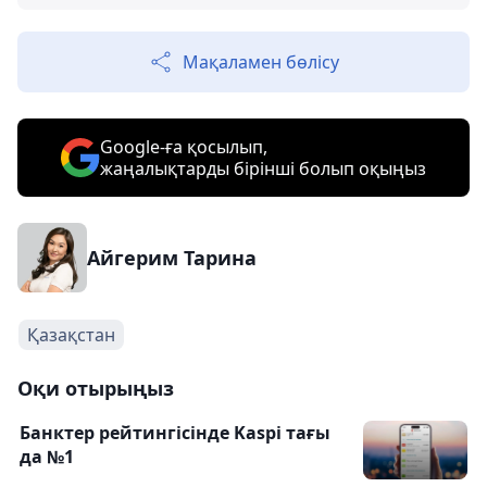
Мақаламен бөлісу
Google-ға қосылып,
жаңалықтарды бірінші болып оқыңыз
Айгерим Тарина
Қазақстан
Оқи отырыңыз
Банктер рейтингіcінде Kaspi тағы
да №1