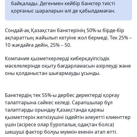
байқалады. Дегенмен кейбір банктер тиісті
қорғаныс шараларын әлі де қабылдамаған.
Сондай-ақ Қазақстан банктерінің 50%-ы бірде-бір
ақпараттың жайылып кетуіне жол бермеді. Тек 25% –
10 жағдайға дейін, 25% – 50.
Компания қызметкерлерді киберқауіпсіздік
мәселелерінде оқыту бағдарламасын әзірлеуді және
оны қолданыстан шығармауды ұсынды.
Банктердің тек 55%-ы дербес деректерді қорғау
талаптарына сәйкес келеді. Сарапшылар бұл
талаптарды орындау Қазақстанда қаржы
қызметтерін жеткізушіні іздейтін әлеуетті клиенттер
үшін (әсіресе олар Еуропалық одақтан болса)
шешуші фактор болуы мүмкін екенін атап өтті.