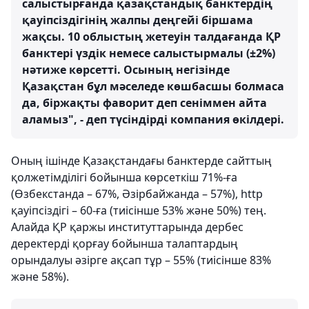
салыстырғанда қазақстандық банктердің
қауіпсіздігінің жалпы деңгейі біршама
жақсы. 10 облыстың жетеуін талдағанда ҚР
банктері үздік немесе салыстырмалы (±2%)
нәтиже көрсетті. Осының негізінде
Қазақстан бұл мәселеде көшбасшы болмаса
да, біржақты фаворит деп сеніммен айта
аламыз", - деп түсіндірді компания өкілдері.
Оның ішінде Қазақстандағы банктерде сайттың
қолжетімділігі бойынша көрсеткіш 71%-ға
(Өзбекстанда – 67%, Әзірбайжанда – 57%), http
қауіпсіздігі – 60-ға (тиісінше 53% және 50%) тең.
Алайда ҚР қаржы институттарында дербес
деректерді қорғау бойынша талаптардың
орындалуы әзірге ақсап тұр – 55% (тиісінше 83%
және 58%).