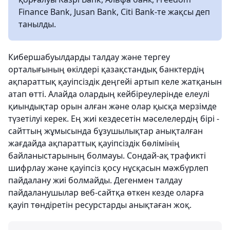
Finance Bank, Jusan Bank, Citi Bank-те жақсы деп
танылды.
Кибершабуылдарды талдау және тергеу
орталығының өкілдері қазақстандық банктердің
ақпараттық қауіпсіздік деңгейі артып келе жатқанын
атап өтті. Алайда олардың кейбіреулерінде елеулі
қиындықтар орын алған және олар қысқа мерзімде
түзетілуі керек. Ең жиі кездесетін мәселелердің бірі -
сайттың жұмысында бұзушылықтар анықталған
жағдайда ақпараттық қауіпсіздік бөлімінің
байланыстарының болмауы. Сондай-ақ трафикті
шифрлау және қауіпсіз қосу нұсқасын мәжбүрлеп
пайдалану жиі болмайды. Дегенмен талдау
пайдаланушылар веб-сайтқа өткен кезде оларға
қауіп төндіретін ресурстарды анықтаған жоқ.