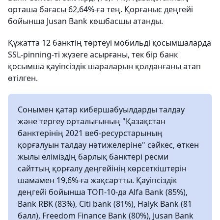
орташа бағасы 62,64%-ға тең. Қорғаныс деңгейі
бойынша Jusan Bank көшбасшы атанды.
Құжатта 12 банктің төртеуі мобильді қосымшаларда
SSL-pinning-ті жүзеге асырғаны, тек бір банк
қосымша қауіпсіздік шараларын қолданғаны атап
өтілген.
Сонымен қатар кибершабуылдарды талдау
және тергеу орталығының "Қазақстан
банктерінің 2021 веб-ресурстарының
қорғалуын талдау нәтижелеріне" сәйкес, өткен
жылы еліміздің барлық банктері ресми
сайттың қорғалу деңгейінің көрсеткіштерін
шамамен 19,6%-ға жақсартты. Қауіпсіздік
деңгейі бойынша ТОП-10-да Alfa Bank (85%),
Bank RBK (83%), Citi bank (81%), Halyk Bank (81
балл), Freedom Finance Bank (80%), Jusan Bank