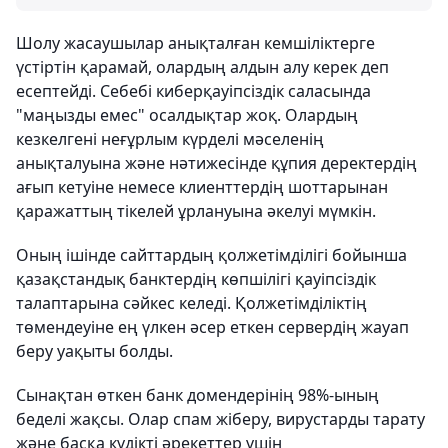
Шолу жасаушылар анықталған кемшіліктерге
үстіртін қарамай, олардың алдын алу керек деп
есептейді. Себебі киберқауіпсіздік саласында
"маңызды емес" осалдықтар жоқ. Олардың
кезкелгені неғұрлым күрделі мәселенің
анықталуына және нәтижесінде құпия деректердің
ағып кетуіне немесе клиенттердің шоттарынан
қаражаттың тікелей ұрлануына әкелуі мүмкін.
Оның ішінде сайттардың қолжетімділігі бойынша
қазақстандық банктердің көпшілігі қауіпсіздік
талаптарына сәйкес келеді. Қолжетімділіктің
төмендеуіне ең үлкен әсер еткен сервердің жауап
беру уақыты болды.
Сынақтан өткен банк домендерінің 98%-ының
беделі жақсы. Олар спам жіберу, вирустарды тарату
және басқа күдікті әрекеттер үшін