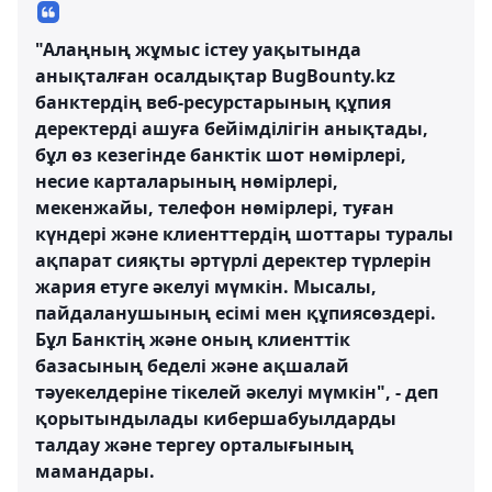
"Алаңның жұмыс істеу уақытында
анықталған осалдықтар BugBounty.kz
банктердің веб-ресурстарының құпия
деректерді ашуға бейімділігін анықтады,
бұл өз кезегінде банктік шот нөмірлері,
несие карталарының нөмірлері,
мекенжайы, телефон нөмірлері, туған
күндері және клиенттердің шоттары туралы
ақпарат сияқты әртүрлі деректер түрлерін
жария етуге әкелуі мүмкін. Мысалы,
пайдаланушының есімі мен құпиясөздері.
Бұл Банктің және оның клиенттік
базасының беделі және ақшалай
тәуекелдеріне тікелей әкелуі мүмкін", - деп
қорытындылады кибершабуылдарды
талдау және тергеу орталығының
мамандары.