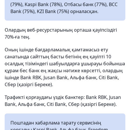
(79%), Kaspi Bank (78%), Отбасы банк (77%), BCC
Bank (75%), KZI Bank (75%) орналасқан.
Олардың веб-ресурстарының орташа қауіпсіздігі
70%-ға тең.
Оның ішінде бағдарламалық қамтамасыз ету
санатында сайттың басты бетінің ең қауіпті 10
осалдық тізіміндегі шабуылдарға ұшырауы бойынша
құрам бес банк ең жақсы нәтиже көрсетті, олардың
ішінде Bank RBK, Jusan Bank, Альфа банк, Citi Bank,
Сбер (қазіргі Береке).
Трафикті қорғаудағы үздік банктер: Bank RBK, Jusan
Bank, Альфа банк, Citi Bank, Сбер (қазіргі Береке).
Поштадан хабарлама тарату сервисінің
қорғалуы Kaspi Bank, Альфа банк, Freedom