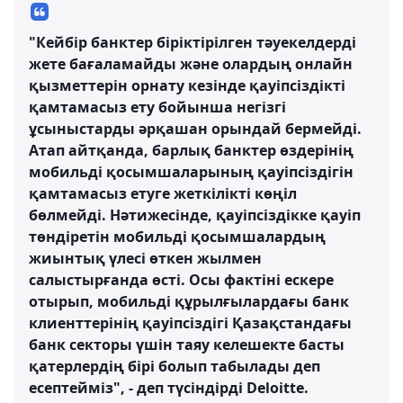
"Кейбір банктер біріктірілген тәуекелдерді
жете бағаламайды және олардың онлайн
қызметтерін орнату кезінде қауіпсіздікті
қамтамасыз ету бойынша негізгі
ұсыныстарды әрқашан орындай бермейді.
Атап айтқанда, барлық банктер өздерінің
мобильді қосымшаларының қауіпсіздігін
қамтамасыз етуге жеткілікті көңіл
бөлмейді. Нәтижесінде, қауіпсіздікке қауіп
төндіретін мобильді қосымшалардың
жиынтық үлесі өткен жылмен
салыстырғанда өсті. Осы фактіні ескере
отырып, мобильді құрылғылардағы банк
клиенттерінің қауіпсіздігі Қазақстандағы
банк секторы үшін таяу келешекте басты
қатерлердің бірі болып табылады деп
есептейміз", - деп түсіндірді Deloitte.