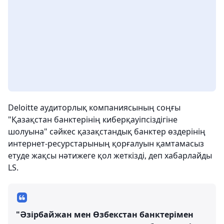
Deloitte аудиторлық компаниясының cоңғы
"Қазақстан банктерінің киберқауіпсіздігіне
шолуына" сәйкес қазақстандық банктер өздерінің
интернет-ресурстарының қорғалуын қамтамасыз
етуде жақсы нәтижеге қол жеткізді, деп хабарлайды
LS.
"Әзірбайжан мен Өзбекстан банктерімен