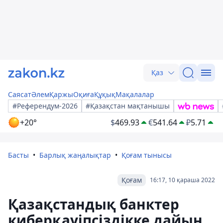
Қаз
Саясат
Әлем
Қаржы
Оқиға
Құқық
Мақалалар
#Референдум-2026
#Қазақстан мақтанышы
+20°
$
469.93
€
541.64
₽
5.71
Басты
Барлық жаңалықтар
Қоғам тынысы
Қоғам
16:17, 10 қараша 2022
Қазақстандық банктер
киберқауіпсіздікке дайын