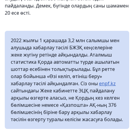
пайдаланды. Демек, бүгінде олардың саны шамамен
20 есе өсті.
2022 жылғы 1 қарашада 3,2 млн салымшы мен
алушыда хабарлау тәсілі БЖЗҚ кеңселеріне
жеке жүгіну ретінде айқындалды. Аталмыш
статистика Қорда автоматты түрде ашылатын
шоттар есебінен толықтырылады. Бұл ретте
олар бойынша «Өзі келіп, өтініш беру»
хабарлау тәсілі айқындалған. Сіз оны
enpf.kz
сайтындағы Жеке кабинетте ЭЦҚ пайдалану
арқылы өзгерте аласыз, не Қордың кез келген
бөлімшесіне немесе «Қазпошта» АҚ-ның 376
бөлімшесінің біріне бару арқылы хабарлау
тәсілін өзгерту туралы келісім жасасуға болады.