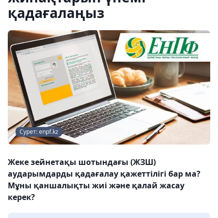
қадағалаңыз
Сурет: enpf.kz
Жеке зейнетақы шотындағы (ЖЗШ)
аударымдарды қадағалау қажеттілігі бар ма?
Мұны қаншалықты жиі және қалай жасау
керек?