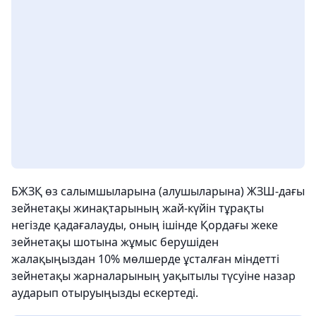
БЖЗҚ өз салымшыларына (алушыларына) ЖЗШ-дағы
зейнетақы жинақтарының жай-күйін тұрақты
негізде қадағалауды, оның ішінде Қордағы жеке
зейнетақы шотына жұмыс берушіден
жалақыңыздан 10% мөлшерде ұсталған міндетті
зейнетақы жарналарының уақытылы түсуіне назар
аударып отыруыңызды ескертеді.