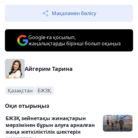
Мақаламен бөлісу
Google-ға қосылып,
жаңалықтарды бірінші болып оқыңыз
Айгерим Тарина
Қазақстан
БЖЗҚ
Оқи отырыңыз
БЖЗҚ зейнетақы жинақтарын
мерзімінен бұрын алуға арналған
жаңа жеткіліктілік шектерін