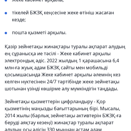
тікелей БЖЗҚ кеңсесіне жеке өтініш жасаған
кезде;
пошта қызметі арқылы.
Қазір зейнетақы жинақтары туралы ақпарат алудың
ең сұранысқа ие тәсілі - Жеке кабинет арқылы
электрондық әдіс. 2022 жылдың 1 қарашасына 6,4
млн-ға жуық адам БЖЗҚ сайты мен мобильді
қосымшасында Жеке кабинет арқылы әлемнің кез
келген нүктесінен 24/7 тәртібінде жеке зейнетақы
шотынан үзінді көшірме алу мүмкіндігін таңдады.
Зейнетақы қызметтерін цифрландыру - Қор
қызметінің маңызды бағыттарының бірі. Мысалы,
2014 жылы (барлық зейнетақы активтерін БЖЗҚ-ға
беруді аяқтау кезеңі) жинақтар туралы ақпарат
алудың осы әдісін 330 мыңнан астам адам