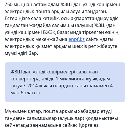
750 мыңнан астам адам ЖЗШ-дан үзінді көшірмені
электрондық пошта арқылы алуды таңдаған.
Естеріңізге сала кетейік, осы ақпараттандыру әдісі
таңдалған жағдайда салымшы (алушы) ЖЗШ-дан
үзінді көшірмені БЖЗҚ базасында тіркелген өзінің
электрондық мекенжайына
enpf.kz
сайтындағы
электрондық қызмет арқылы шексіз рет жіберуге
мүмкіндігі бар.
ЖЗШ-дан үзінді көшірмелері салынған
конверттерді әлі де 1 миллионға жуық адам
күтуде. 2014 жылы олардың саны шамамен 4
млн болатын.
Мұнымен қатар, пошта арқылы хабардар етуді
таңдаған салымшылар (алушылар) қолданыстағы
зейнетақы заңнамасына сәйкес Қорға өз