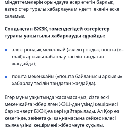
міндеттемелерін орындауға әсер ететін барлық
өзгерістер туралы хабарлауға міндетті екенін еске
саламыз.
Сондықтан БЖЗҚ төмендегідей өзгерістер
туралы уақытылы хабарлауды сұрайды:
электрондық мекенжай («электрондық пошта (e–
mail)» арқылы хабарлау тәсілін таңдаған
жағдайда);
пошта мекенжайы («пошта байланысы арқылы»
хабарлау тәсілін таңдаған жағдайда).
Егер мұны уақытында жасамасаңыз, сізге ескі
мекенжайға жіберілген ЖЗШ-дан үзінді көшірмесі
бар конверт БЖЗҚ-ға кері қайтарылады. Ал Қор өз
кезегінде, зейнетақы заңнамасына сәйкес келесі
жылға үзінді көшірмені жібермеуге құқылы.