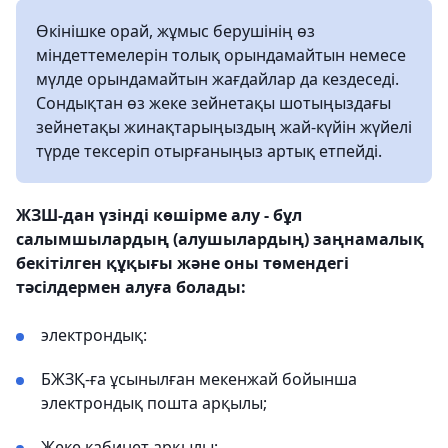
Өкінішке орай, жұмыс берушінің өз
міндеттемелерін толық орындамайтын немесе
мүлде орындамайтын жағдайлар да кездеседі.
Сондықтан өз жеке зейнетақы шотыңыздағы
зейнетақы жинақтарыңыздың жай-күйін жүйелі
түрде тексеріп отырғаныңыз артық етпейді.
ЖЗШ-дан үзінді көшірме алу - бұл
салымшылардың (алушылардың) заңнамалық
бекітілген құқығы және оны төмендегі
тәсілдермен алуға болады:
электрондық:
БЖЗҚ-ға ұсынылған мекенжай бойынша
электрондық пошта арқылы;
Жеке кабинет арқылы;