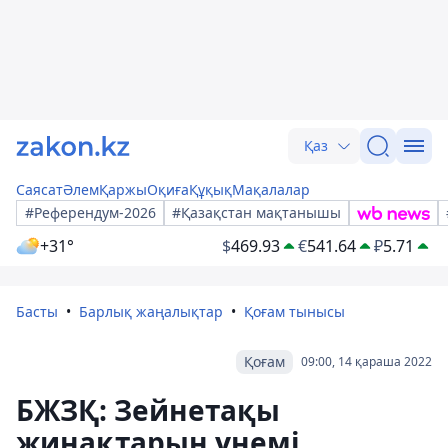
Қаз
Саясат
Әлем
Қаржы
Оқиға
Құқық
Мақалалар
#Референдум-2026
#Қазақстан мақтанышы
+31°
$
469.93
€
541.64
₽
5.71
Басты
Барлық жаңалықтар
Қоғам тынысы
Қоғам
09:00, 14 қараша 2022
БЖЗҚ: Зейнетақы
жинақтарын үнемі