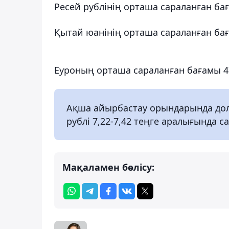
Ресей рублінің орташа сараланған баға
Қытай юанінің орташа сараланған бағам
Еуроның орташа сараланған бағамы 473
Ақша айырбастау орындарында доллар
рублі 7,22-7,42 теңге аралығында с
Мақаламен бөлісу: