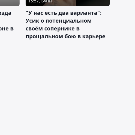
15:57, Бүгін
езда
"У нас есть два варианта":
я
Усик о потенциальном
оне в
своём сопернике в
прощальном бою в карьере