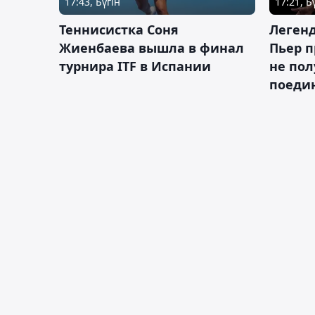
17:43, Бүгін
17:21, Б
Теннисистка Соня
Леген
Жиенбаева вышла в финал
Пьер п
турнира ITF в Испании
не пол
поеди