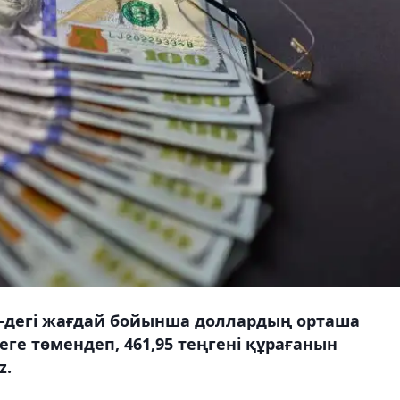
00-дегі жағдай бойынша доллардың орташа
еге төмендеп, 461,95 теңгені құрағанын
z.