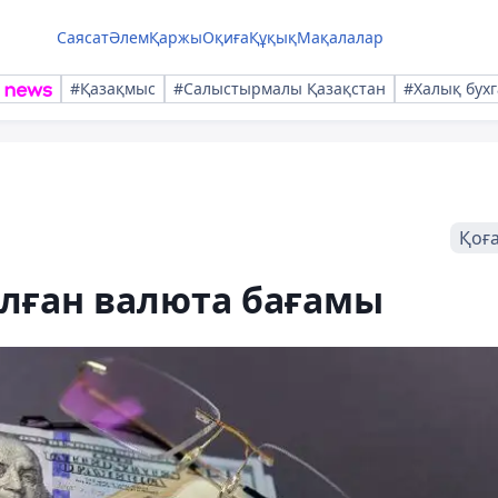
Саясат
Әлем
Қаржы
Оқиға
Құқық
Мақалалар
#Қазақмыс
#Салыстырмалы Қазақстан
#Халық бухг
Қоғ
алған валюта бағамы