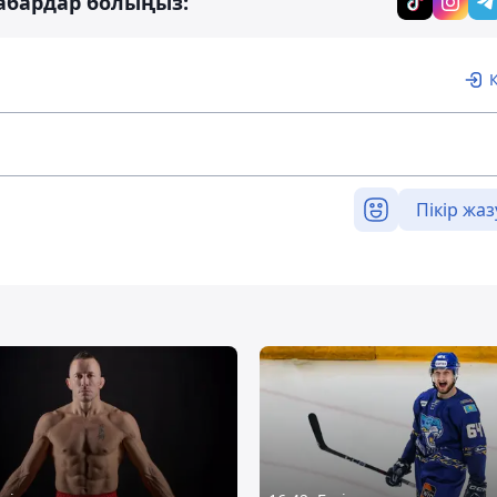
абардар болыңыз:
Пікір жаз