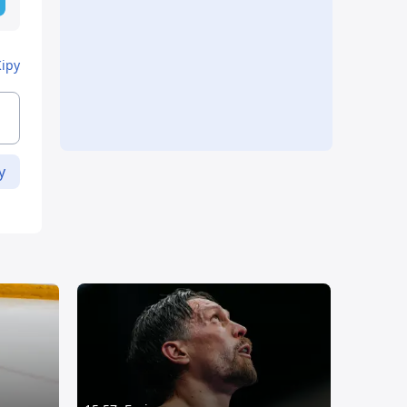
Кіру
у