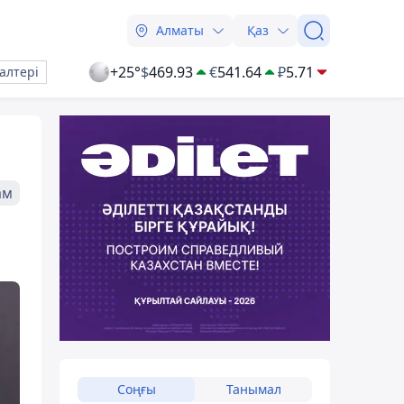
Алматы
Қаз
+25°
$
469.93
€
541.64
₽
5.71
алтері
ам
Соңғы
Танымал