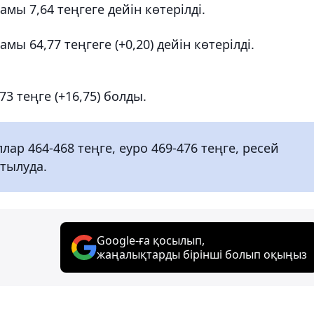
мы 7,64 теңгеге дейін көтерілді.
ы 64,77 теңгеге (+0,20) дейін көтерілді.
 теңге (+16,75) болды.
 464-468 ​​теңге, еуро 469-476 теңге, ресей
атылуда.
Google-ға қосылып,
жаңалықтарды бірінші болып оқыңыз