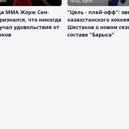
үгін
16:42, Бүгін
да ММА Жорж Сен-
"Цель - плей-офф": зв
ризнался, что никогда
казахстанского хокке
учал удовольствия от
Шестаков о новом сез
нков
составе "Барыса"