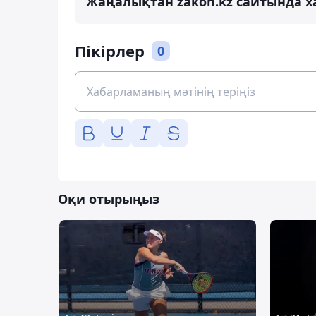
Жаңалықтан zakon.kz сайтында х
Пікірлер
0
Оқи отырыңыз