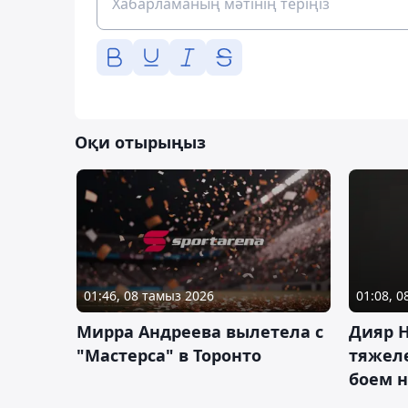
Оқи отырыңыз
01:46, 08 тамыз 2026
01:08, 
Мирра Андреева вылетела с
Дияр 
"Мастерса" в Торонто
тяжеле
боем н