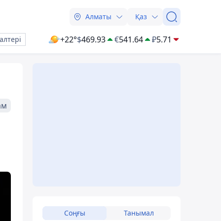
Алматы
Қаз
+22°
$
469.93
€
541.64
₽
5.71
алтері
ам
Соңғы
Танымал