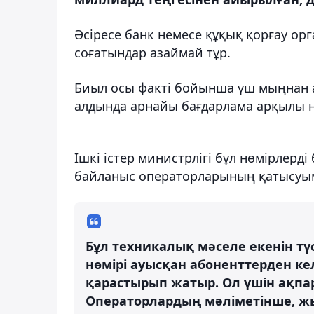
Әсіресе банк немесе құқық қорғау о
соғатындар азаймай тұр.
Биыл осы факті бойынша үш мыңнан ас
алдында арнайы бағдарлама арқылы 
Ішкі істер министрлігі бұл нөмірлерд
байланыс операторларының қатысуым
Бұл техникалық мәселе екенін тү
нөмірі ауысқан абоненттерден ке
қарастырып жатыр. Ол үшін ақпа
Операторлардың мәліметінше, жы