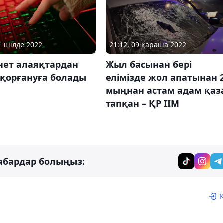
11 шілде 2022
21:12, 09 қараша 2022
нет алаяқтардан
Жыл басынан бері
 қорғануға болады
елімізде жол апатынан 
мыңнан астам адам қаз
тапқан – ҚР ІІМ
абардар болыңыз: