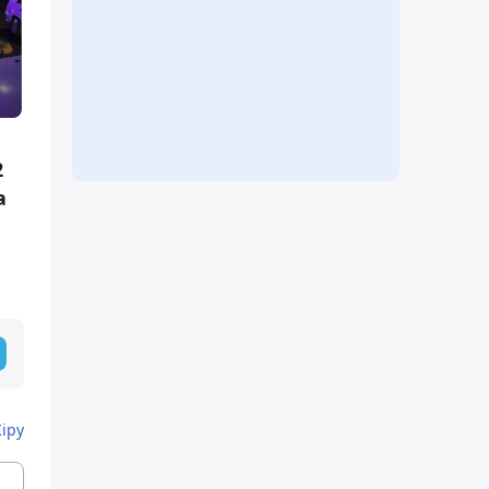
2
а
Кіру