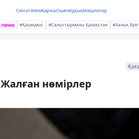
Саясат
Әлем
Қаржы
Оқиға
Құқық
Мақалалар
#Қазақмыс
#Салыстырмалы Қазақстан
#Халық бухг
Қоғ
 Жалған нөмірлер