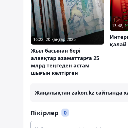
13:48, 
Интер
16:22, 20 қаңтар 2025
қалай
Жыл басынан бері
алаяқтар азаматтарға 25
млрд теңгеден астам
шығын келтірген
Жаңалықтан zakon.kz сайтында х
Пікірлер
0