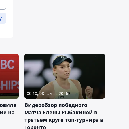
у
00:10, 08 тамыз 2026
новила
Видеообзор победного
ие на
матча Елены Рыбакиной в
третьем круге топ-турнира в
Торонто