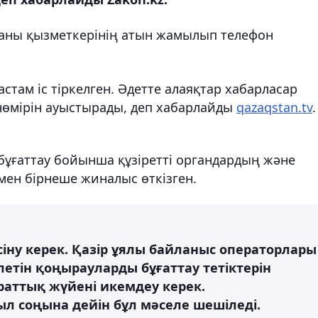
рганы қызметкерінің атын жамылып телефон
там іс тіркелген. Әдетте алаяқтар хабарласар
нөмірін ауыстырады, деп хабарлайды
qazaqstan.tv
.
і бұғаттау бойынша құзіретті органдардың және
ен бірнеше жиналыс өткізген.
сіну керек. Қазір ұялы байланыс операторлары
летін қоңырауларды бұғаттау тетіктерін
раттық жүйені икемдеу керек.
л соңына дейін бұл мәселе шешіледі.