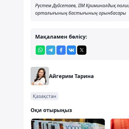
Рүстем Дүйсетаев, ІІМ Криминалдық поли
орталығының бастығының орынбасары
Мақаламен бөлісу:
Айгерим Тарина
Қазақстан
Оқи отырыңыз