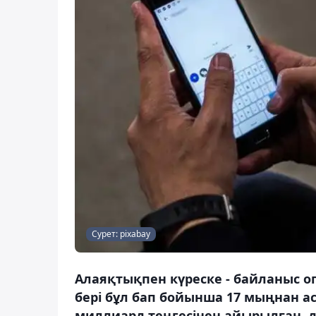
Сурет: pixabay
Алаяқтықпен күреске - байланыс о
бері бұл бап бойынша 17 мыңнан а
миллиард теңгесінен айырылған, д