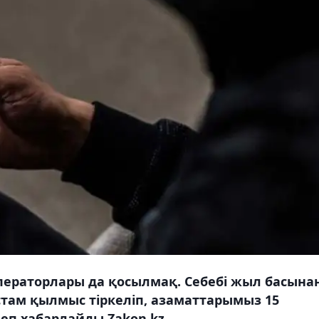
ператорлары да қосылмақ. Себебі жыл басына
стам қылмыс тіркеліп, азаматтарымыз 15
еп хабарлайды Zakon.kz.