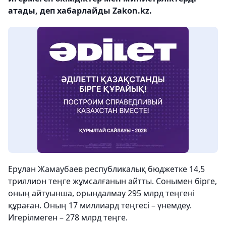
атады, деп хабарлайды Zakon.kz.
Ерұлан Жамаубаев республикалық бюджетке 14,5
триллион теңге жұмсалғанын айтты. Сонымен бірге,
оның айтуынша, орындалмау 295 млрд теңгені
құраған. Оның 17 миллиард теңгесі – үнемдеу.
Игерілмеген – 278 млрд теңге.