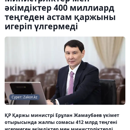
әкімдіктер 400 миллиард
теңгеден астам қаржыны
игеріп үлгермеді
Сурет: Zakon.kz
ҚР Қаржы министрі Ерұлан Жамаубаев үкімет
отырысында жалпы сомасы 412 млрд теңгені
игермеген әкімдіктер мен министрліктерді