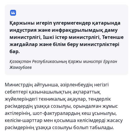
Қаржыны игеріп үлгермегендер қатарында
индустрия және инфрақұрылымдық даму
министрлігі, Ішкі істер министрлігі, Төтенше
жағдайлар және білім беру министрліктері
бар.
Қазақстан Республикасының Қаржы министрі Ерұлан
Жамаубаев
Министрдің айтуынша, әзірленбеудің негізгі
себептері қазынашылықтың ақпараттық
жүйелеріндегі техникалық ақаулар, тендерлік
рәсімдердің ұзаққа созылуы, орындалған жұмыс
актілерінің, шот-фактуралардың кеш ұсынылуы,
келісім-шарттар мен қосымша келісімдерді жасасу
рәсімдерінің ұзаққа созылуы болып табылады.