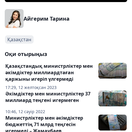
Айгерим Тарина
Қазақстан
Оқи отырыңыз
Қазақстандық министрліктер мен
әкімдіктер миллиардтаған
қаржыны игеріп үлгермеді
17:29, 12 желтоқсан 2023
Әкімдіктер мен министрліктер 37
миллиард теңгені игермеген
10:46, 12 сәуір 2022
Министрліктер мен әкімдіктер
бюджеттің 71 млрд теңгесін
игермеді – Жамаубаев