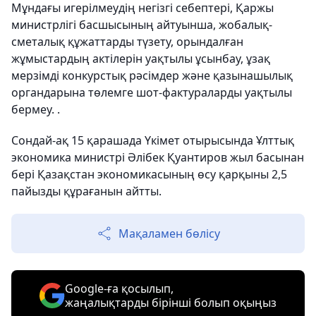
Мұндағы игерілмеудің негізгі себептері, Қаржы
министрлігі басшысының айтуынша, жобалық-
сметалық құжаттарды түзету, орындалған
жұмыстардың актілерін уақтылы ұсынбау, ұзақ
мерзімді конкурстық рәсімдер және қазынашылық
органдарына төлемге шот-фактураларды уақтылы
бермеу. .
Сондай-ақ 15 қарашада Үкімет отырысында Ұлттық
экономика министрі Әлібек Қуантиров жыл басынан
бері Қазақстан экономикасының өсу қарқыны 2,5
пайызды құрағанын айтты.
Мақаламен бөлісу
Google-ға қосылып,
жаңалықтарды бірінші болып оқыңыз