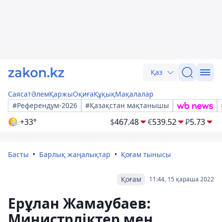
Қаз
Саясат
Әлем
Қаржы
Оқиға
Құқық
Мақалалар
#Референдум-2026
#Қазақстан мақтанышы
+33°
$
467.48
€
539.52
₽
5.73
Басты
Барлық жаңалықтар
Қоғам тынысы
Қоғам
11:44, 15 қараша 2022
Ерұлан Жамаубаев:
Министрліктер мен