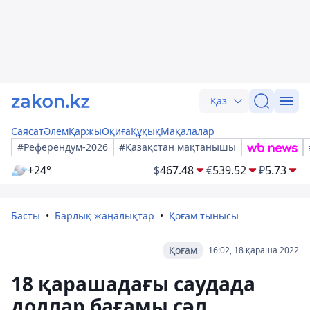
Қаз
Саясат
Әлем
Қаржы
Оқиға
Құқық
Мақалалар
#Референдум-2026
#Қазақстан мақтанышы
+24°
$
467.48
€
539.52
₽
5.73
Басты
Барлық жаңалықтар
Қоғам тынысы
Қоғам
16:02, 18 қараша 2022
18 қарашадағы саудада
доллар бағамы сәл