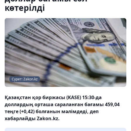
көтерілді
Сурет: Zakon.kz
Қазақстан қор биржасы (KASE) 15:30-да
доллардың орташа сараланған бағамы 459,04
теңге (+0,42) болғанын мәлімдеді, деп
хабарлайды Zakon.kz.