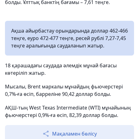
болды. Ұлттық банктің бағамы – 7,61 теңге.
Ақша айырбастау орындарында доллар 462-466
​​теңге, еуро 472-477 теңге, ресей рублі 7,27-7,45
теңге аралығында саудаланып жатыр.
18 қарашадағы саудада әлемдік мұнай бағасы
көтеріліп жатыр.
Мысалы, Brent маркалы мұнайдың фьючерстері
0,7%-ға өсіп, барреліне 90,42 доллар болды.
АҚШ-тың West Texas Intermediate (WTI) мұнайының
фьючерстері 0,9%-ға өсіп, 82,39 доллар болды.
Мақаламен бөлісу