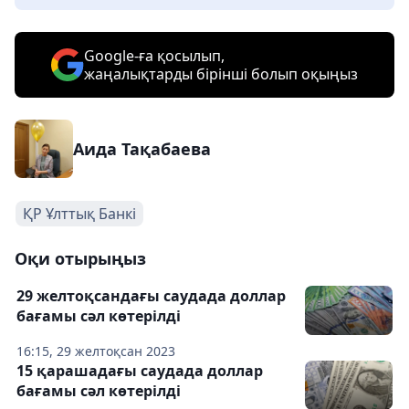
Google-ға қосылып,
жаңалықтарды бірінші болып оқыңыз
Аида Тақабаева
ҚР Ұлттық Банкі
Оқи отырыңыз
29 желтоқсандағы саудада доллар
бағамы сәл көтерілді
16:15, 29 желтоқсан 2023
15 қарашадағы саудада доллар
бағамы сәл көтерілді