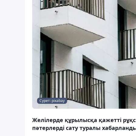
Сурет: pixabay
Желілерде құрылысқа қажетті рұқс
пәтерлерді сату туралы хабарланды