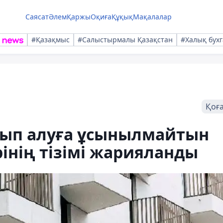
Саясат
Әлем
Қаржы
Оқиға
Құқық
Мақалалар
#Қазақмыс
#Салыстырмалы Қазақстан
#Халық бухг
Қоғ
тып алуға ұсынылмайтын
інің тізімі жарияланды