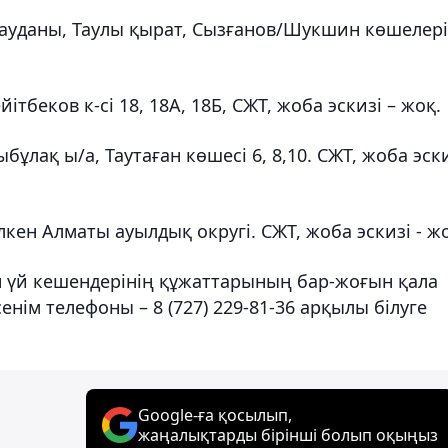
еу ауданы, Таулы қырат, Сызғанов/Шукшин көшелері
тбеков к-сі 18, 18А, 18Б, СЖТ, жоба эскизі – жоқ.
ыбұлақ ы/а, Таутаған көшесі 6, 8,10. СЖТ, жоба эск
лкен Алматы ауылдық округі. СЖТ, жоба эскизі - ж
н үй кешендерінің құжаттарының бар-жоғын қала
ім телефоны – 8 (727) 229-81-36 арқылы білуге
Google-ға қосылып,
жаңалықтарды бірінші болып оқыңыз