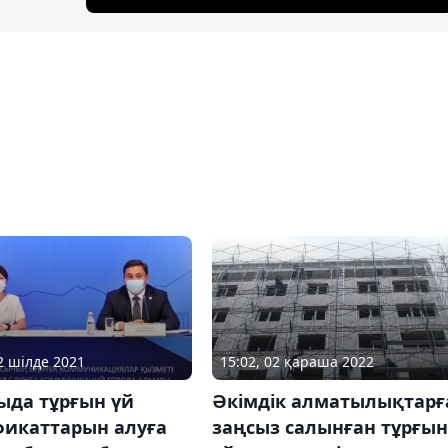
15:02, 02 қараша 2022
02 шілде 2021
Әкімдік алматылықтарғ
ыда тұрғын үй
заңсыз салынған тұрғын
фикаттарын алуға