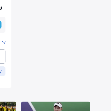
і
Кіру
у