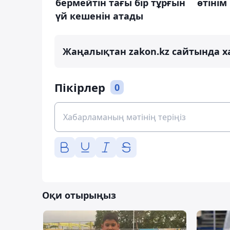
бермейтін тағы бір тұрғын
өтінім
үй кешенін атады
Жаңалықтан zakon.kz сайтында х
Пікірлер
0
Оқи отырыңыз