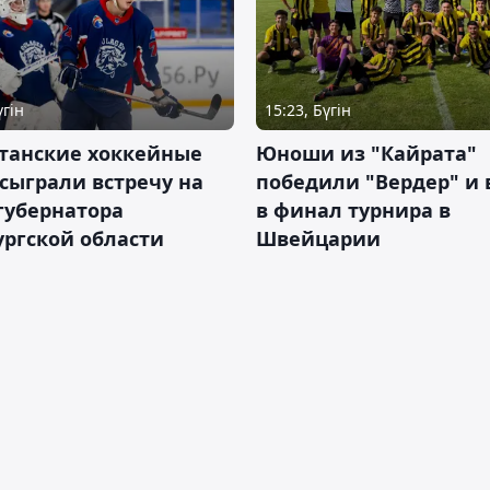
үгін
15:23, Бүгін
станские хоккейные
Юноши из "Кайрата"
сыграли встречу на
победили "Вердер" и
губернатора
в финал турнира в
ргской области
Швейцарии