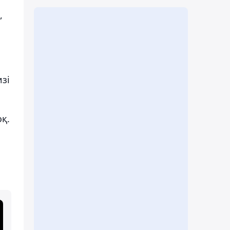
,
изі
оқ.