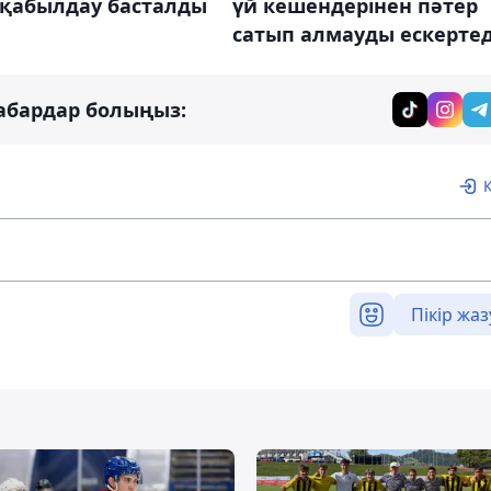
үй кешендерінен пәтер
 қабылдау басталды
сатып алмауды ескертед
абардар болыңыз:
Пікір жаз