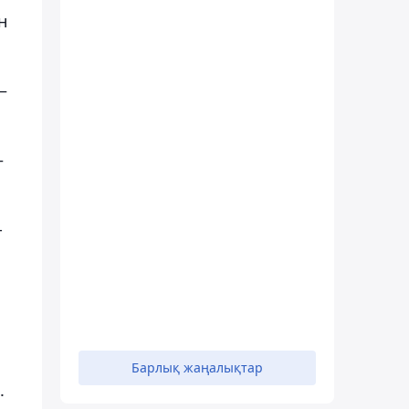
н
–
–
-
Барлық жаңалықтар
.