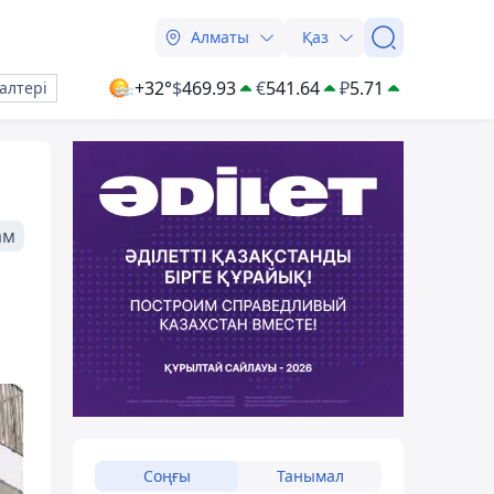
Алматы
Қаз
+32°
$
469.93
€
541.64
₽
5.71
алтері
ам
Соңғы
Танымал