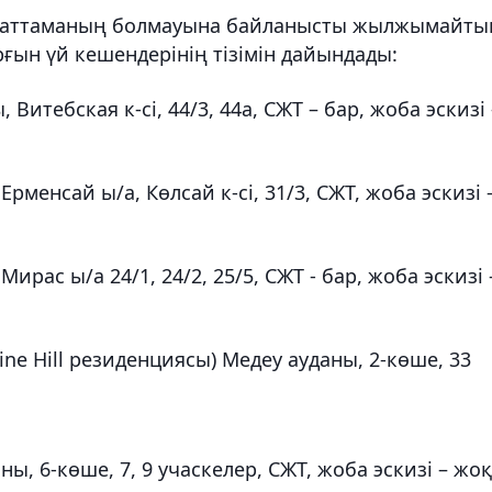
ұжаттаманың болмауына байланысты жылжымайты
рғын үй кешендерінің тізімін дайындады:
 Витебская к-сі, 44/3, 44а, СЖТ – бар, жоба эскизі 
 Ерменсай ы/а, Көлсай к-сі, 31/3, СЖТ, жоба эскизі 
Мирас ы/а 24/1, 24/2, 25/5, СЖТ - бар, жоба эскизі 
 Pine Hill резиденциясы) Медеу ауданы, 2-көше, 33
ны, 6-көше, 7, 9 учаскелер, СЖТ, жоба эскизі – жоқ