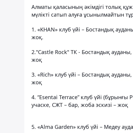
Алматы қаласының әкімдігі толық қ
мүлікті сатып алуға ұсынылмайтын тұ
1. «KHAN» клуб үйі – Бостандық ауданы,
жоқ.
2."Castle Rock" ТК - Бостандық ауданы,
жоқ
3. «Rich» клуб үйі – Бостандық ауданы, 
жоқ
4. “Esentai Terrace” клуб үйі (бұрынғы
учаске, СЖТ – бар, жоба эскизі – жоқ
5. «Alma Garden» клуб үйі – Медеу ауда