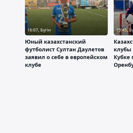
16:07, Бүгін
15:45, Б
Юный казахстанский
Казах
футболист Султан Даулетов
клубы 
заявил о себе в европейском
Кубке 
клубе
Оренбу