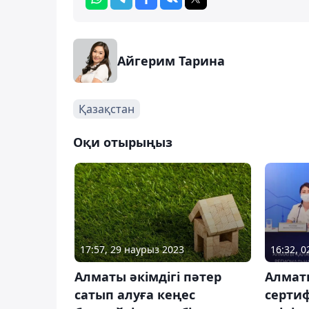
Айгерим Тарина
Қазақстан
Оқи отырыңыз
17:57, 29 наурыз 2023
16:32, 
Алматы әкімдігі пәтер
Алмат
сатып алуға кеңес
серти