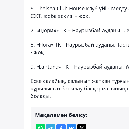
6. Chelsea Club House клуб үйі - Мед
СЖТ, жоба эскизі - жоқ.
7. «Цюрих» ТК – Наурызбай ауданы, Сейі
8. «Flora» ТК - Наурызбай ауданы, Таст
- жоқ
9. «Lantana» ТК – Наурызбай ауданы, Ү
Еске салайық, салынып жатқан тұрғы
құрылысын бақылау басқармасының сен
болады.
Мақаламен бөлісу: