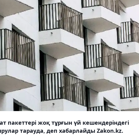
ат пакеттері жоқ тұрғын үй кешендеріндегі
рулар тарауда, деп хабарлайды Zakon.kz.