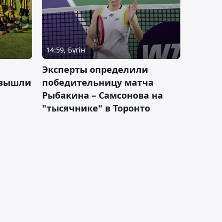
14:59, Бүгін
Эксперты определили
 вышли
победительницу матча
Рыбакина – Самсонова на
"тысячнике" в Торонто