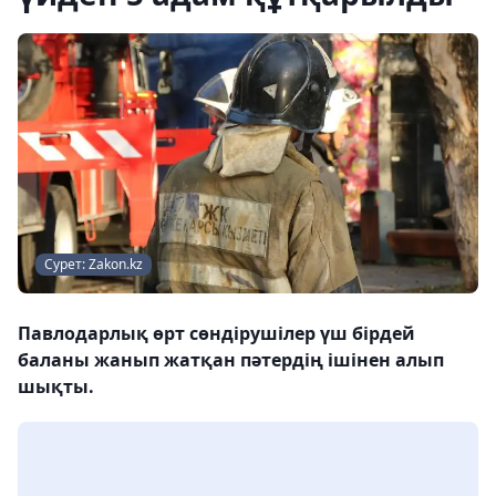
Сурет: Zakon.kz
Павлодарлық өрт сөндірушілер үш бірдей
баланы жанып жатқан пәтердің ішінен алып
шықты.