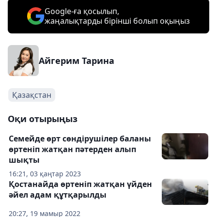
Google-ға қосылып,
жаңалықтарды бірінші болып оқыңыз
Айгерим Тарина
Қазақстан
Оқи отырыңыз
Семейде өрт сөндірушілер баланы
өртеніп жатқан пәтерден алып
шықты
16:21, 03 қаңтар 2023
Қостанайда өртеніп жатқан үйден
әйел адам құтқарылды
20:27, 19 мамыр 2022