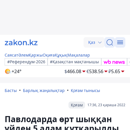
Қаз
Саясат
Әлем
Қаржы
Оқиға
Құқық
Мақалалар
#Референдум-2026
#Қазақстан мақтанышы
+24°
$
466.08
€
538.56
₽
5.65
Басты
Барлық жаңалықтар
Қоғам тынысы
Қоғам
17:36, 23 қараша 2022
Павлодарда өрт шыққан
үйден 5 адам құтқарылды