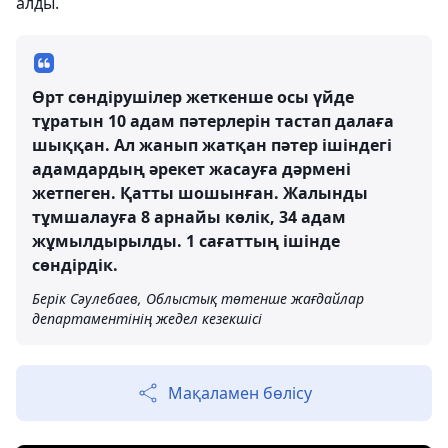
алды.
Өрт сөндірушілер жеткенше осы үйде
тұратын 10 адам пәтерлерін тастап далаға
шыққан. Ал жанып жатқан пәтер ішіндегі
адамдардың әрекет жасауға дәрмені
жетпеген. Қатты шошынған. Жалынды
тұмшалауға 8 арнайы көлік, 34 адам
жұмылдырылды. 1 сағаттың ішінде
сөндірдік.
Берік Сәулебаев, Облыстық төтенше жағдайлар
департаментінің жедел кезекшісі
Мақаламен бөлісу