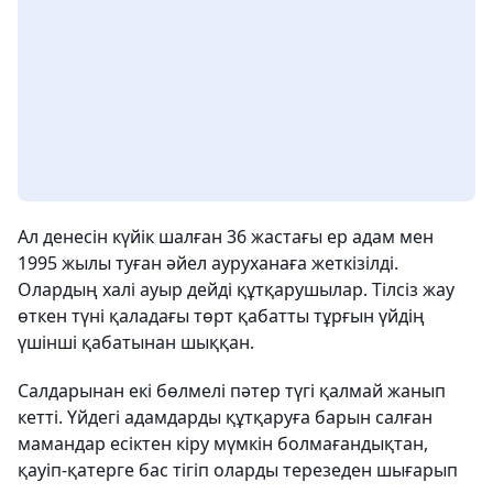
Ал денесін күйік шалған 36 жастағы ер адам мен
1995 жылы туған әйел ауруханаға жеткізілді.
Олардың халі ауыр дейді құтқарушылар. Тілсіз жау
өткен түні қаладағы төрт қабатты тұрғын үйдің
үшінші қабатынан шыққан.
Салдарынан екі бөлмелі пәтер түгі қалмай жанып
кетті. Үйдегі адамдарды құтқаруға барын салған
мамандар есіктен кіру мүмкін болмағандықтан,
қауіп-қатерге бас тігіп оларды терезеден шығарып