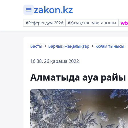
#Референдум-2026
#Қазақстан мақтанышы
Басты
Барлық жаңалықтар
Қоғам тынысы
16:38, 26 қараша 2022
Алматыда ауа райы