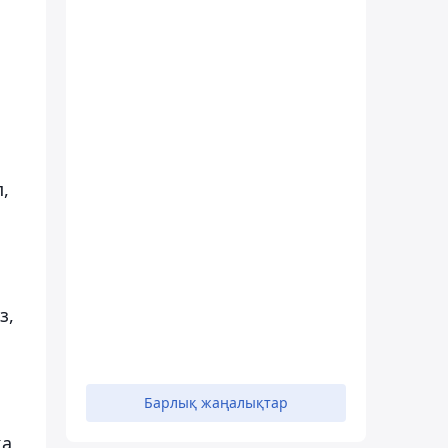
,
з,
Барлық жаңалықтар
қа