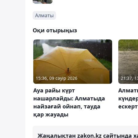
Алматы
Оқи отырыңыз
15:36, 09 сәуір 2026
21:37, 
Ауа райы күрт
Алмат
нашарлайды: Алматыда
күнде
найзағай ойнап, тауда
ескерт
қар жауады
Жаңалықтан zakon.kz сайтында х