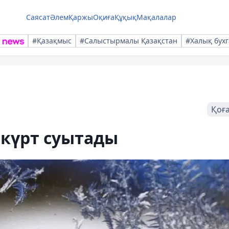
Саясат
Әлем
Қаржы
Оқиға
Құқық
Мақалалар
#Қазақмыс
#Салыстырмалы Қазақстан
#Халық бухг
Қоғ
 күрт суытады