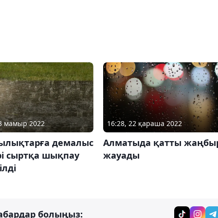
13 мамыр 2022
16:28, 22 қараша 2022
ылықтарға демалыс
Алматыда қатты жаңбы
рі сыртқа шықпау
жауады
ілді
абардар болыңыз: