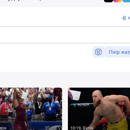
Пікір жаз
үгін
10:19, Бүгін