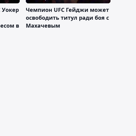
 Уокер
Чемпион UFC Гейджи может
освободить титул ради боя с
есом в
Махачевым