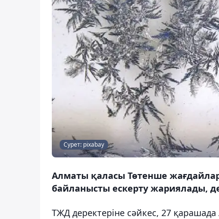
Сурет: pixabay
Алматы қаласы Төтенше жағдайлар
байланысты ескерту жариялады, де
ТЖД деректеріне сәйкес, 27 қарашад