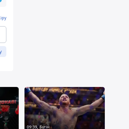
Кіру
у
09:39, Бүгін