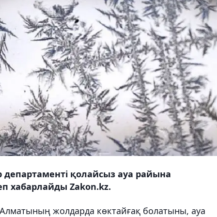
 департаменті қолайсыз ауа райына
п хабарлайды Zakon.kz.
а Алматының жолдарда көктайғақ болатыны, ауа