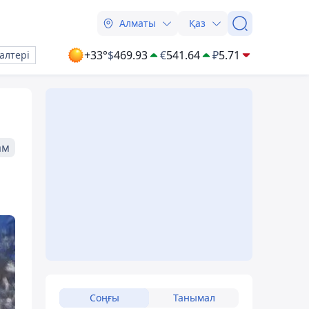
Алматы
Қаз
+33°
$
469.93
€
541.64
₽
5.71
алтері
ам
Соңғы
Танымал