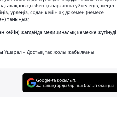
рді алақаныңызбен қызарғанша үйкелеңіз, жеңіл
із, үрлеңіз, содан кейін ақ дәкемен (немесе
ен) таныңыз;
ан кейін) жағдайда медициналық көмекке жүгінуді
ты Үшарал – Достық тас жолы жабылғаны
Google-ға қосылып,
жаңалықтарды бірінші болып оқыңыз