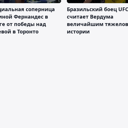
циальная соперница
Бразильский боец UFC
иной Фернандес в
считает Вердума
ге от победы над
величайшим тяжелов
вой в Торонто
истории