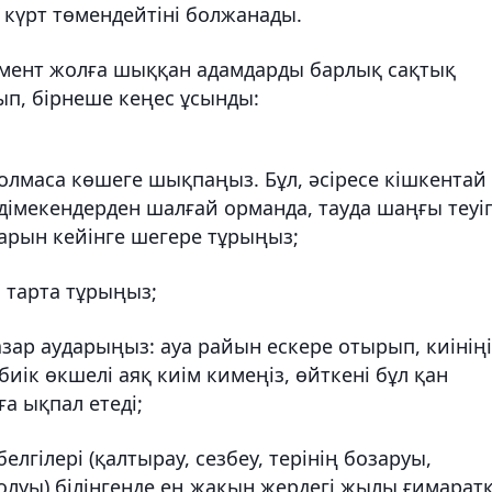
н күрт төмендейтіні болжанады.
мент жолға шыққан адамдарды барлық сақтық
п, бірнеше кеңес ұсынды:
болмаса көшеге шықпаңыз. Бұл, әсіресе кішкентай
дімекендерден шалғай орманда, тауда шаңғы теуіп
арын кейінге шегере тұрыңыз;
 тарта тұрыңыз;
зар аударыңыз: ауа райын ескере отырып, киініңі
иік өкшелі аяқ киім кимеңіз, өйткені бұл қан
а ықпал етеді;
лгілері (қалтырау, сезбеу, терінің бозаруы,
луы) білінгенде ең жақын жердегі жылы ғимарат