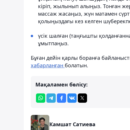
кіріп, жылынып алыңыз. Тонған же
массаж жасаңыз, жүн матамен сүртің
қолыңыздағы кез келген шүберекп
үсік шалған (таңғышты қолданғанн
ұмытпаңыз.
Бұған дейін қарлы боранға байланыс
хабарланған
болатын.
Мақаламен бөлісу:
Камшат Сатиева