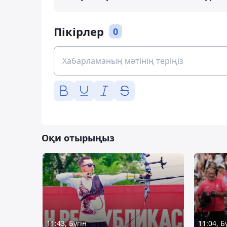
Пікірлер
0
Оқи отырыңыз
11:43, Бүгін
11:04, Б