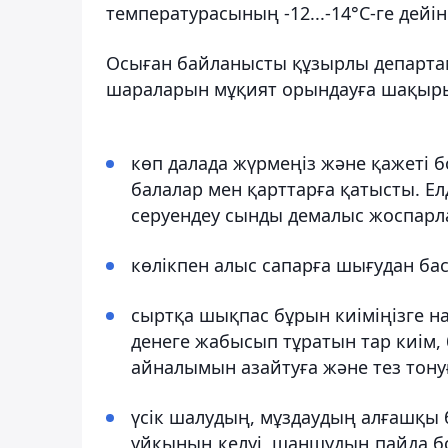
температурасының -12...-14°C-ге дейі
Осыған байланысты құзырлы департа
шараларын мұқият орындауға шақыры
көп далада жүрмеңіз және қажеті 
балалар мен қарттарға қатысты. Ел
серуендеу сынды демалыс жоспарл
көлікпен алыс сапарға шығудан бас
сыртқа шықпас бұрын киіміңізге на
денеге жабысып тұратын тар киім, б
айналымын азайтуға және тез тонуғ
үсік шалудың, мұздаудың алғашқы бе
ұйқының келуі, шаншудың пайда бо