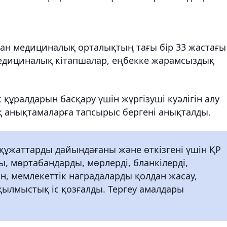
қан медициналық орталықтың тағы бір 33 жастағы
медициналық кітапшалар, еңбекке жарамсыздық
 құралдарын басқару үшін жүргізуші куәлігін алу
қ анықтамаларға тапсырыс бергені анықталды.
құжаттарды дайындағаны және өткізгені үшін ҚР
ы, мөртабандарды, мөрлердi, бланкілерді,
ін, мемлекеттiк наградаларды қолдан жасау,
қылмыстық іс қозғалды. Тергеу амалдары