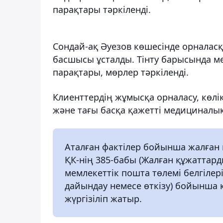
парақтары тәркіленді.
Сондай-ақ Әуезов көшесінде орналас
басшысы ұсталды. Тінту барысында 
парақтары, мөрлер тәркіленді.
Клиенттердің жұмысқа орналасу, көлік
және тағы басқа қажетті медициналы
Аталған фактілер бойынша жалған 
ҚК-нің 385-бабы (Жалған құжаттард
мемлекеттiк пошта төлемі белгілер
дайындау немесе өткiзу) бойынша 
жүргізіліп жатыр.