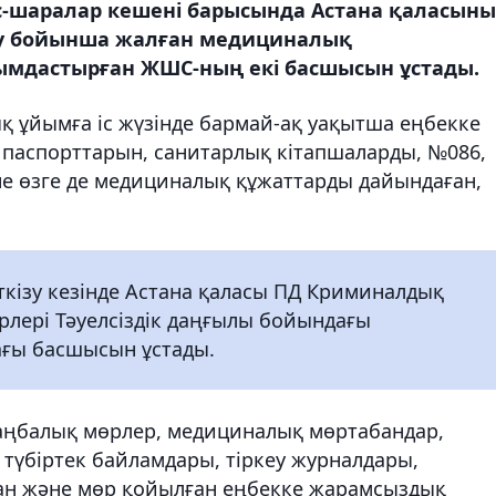
Іс-шаралар кешені барысында Астана қаласын
су бойынша жалған медициналық
ымдастырған ЖШС-ның екі басшысын ұстады.
 ұйымға іс жүзінде бармай-ақ уақытша еңбекке
паспорттарын, санитарлық кітапшаларды, №086,
е өзге де медициналық құжаттарды дайындаған,
ткізу кезінде Астана қаласы ПД Криминалдық
лері Тәуелсіздік даңғылы бойындағы
ғы басшысын ұстады.
таңбалық мөрлер, медициналық мөртабандар,
түбіртек байламдары, тіркеу журналдары,
ан және мөр қойылған еңбекке жарамсыздық