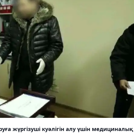
уға жүргізуші куәлігін алу үшін медициналық