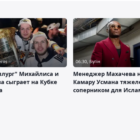
үгін
06:30, Бүгін
ллург" Михайлиса и
Менеджер Махачева 
а сыграет на Кубке
Камару Усмана тяже
а
соперником для Исла