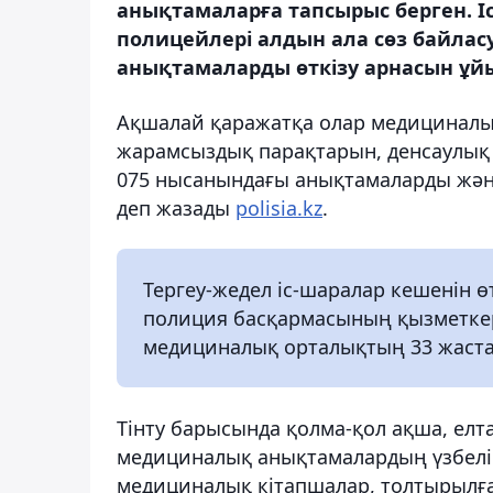
анықтамаларға тапсырыс берген. 
полицейлері алдын ала сөз байла
анықтамаларды өткізу арнасын ұй
Ақшалай қаражатқа олар медициналық
жарамсыздық парақтарын, денсаулық 
075 нысанындағы анықтамаларды жән
деп жазады
polisia.kz
.
Тергеу-жедел іс-шаралар кешенін ө
полиция басқармасының қызметкер
медициналық орталықтың 33 жаста
Тінту барысында қолма-қол ақша, ел
медициналық анықтамалардың үзбелі 
медициналық кітапшалар, толтырылғ