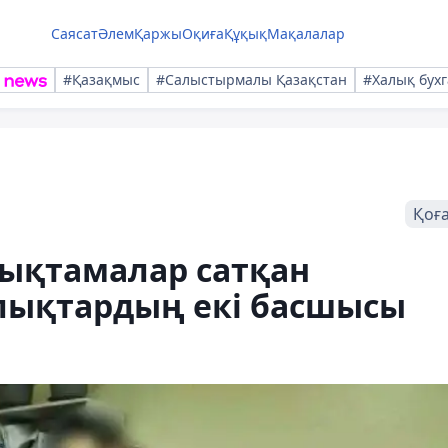
Саясат
Әлем
Қаржы
Оқиға
Құқық
Мақалалар
#Қазақмыс
#Салыстырмалы Қазақстан
#Халық бухг
Қоғ
нықтамалар сатқан
лықтардың екі басшысы