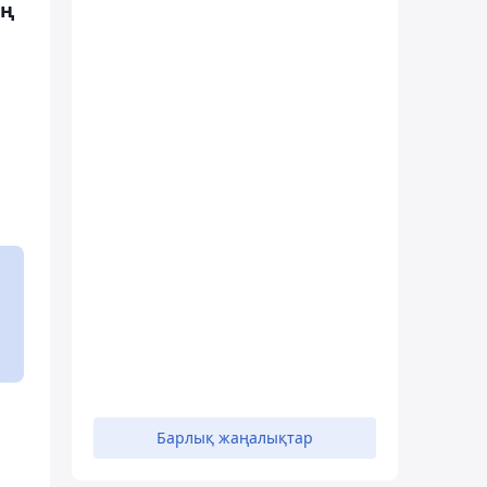
ың
Барлық жаңалықтар