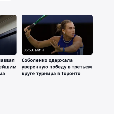
05:59, Бүгін
назвал
Соболенко одержала
лейшим
уверенную победу в третьем
ма
круге турнира в Торонто