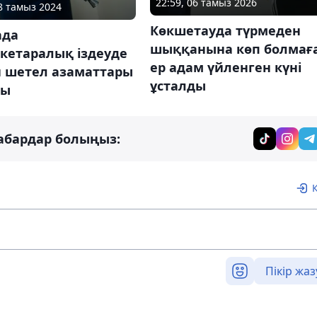
22:59, 06 тамыз 2026
28 тамыз 2024
Көкшетауда түрмеден
ада
шыққанына көп болмағ
кетаралық іздеуде
ер адам үйленген күні
н шетел азаматтары
ұсталды
ды
абардар болыңыз:
Пікір жаз