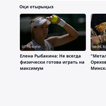
Оқи отырыңыз
07:16, Бүгін
06:54, Б
Елена Рыбакина: Не всегда
"Мета
физически готова играть на
Орехов
максимум
Минск