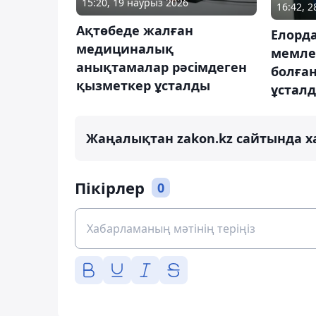
15:20, 19 наурыз 2026
16:42, 
Ақтөбеде жалған
Елорд
медициналық
мемле
анықтамалар рәсімдеген
болға
қызметкер ұсталды
ұстал
Жаңалықтан zakon.kz сайтында х
Пікірлер
0