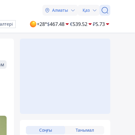
Алматы
Қаз
+28°
$
467.48
€
539.52
₽
5.73
алтері
ам
Соңғы
Танымал