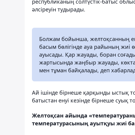
республиканың солтүстік-батыс облыст
әлсіреуін тудырады.
Болжам бойынша, желтоқсанның ек
басым бөлігінде ауа райының жиі ө
ауысады. Қар жауады, боран соғады
жартысында жаңбыр жауады, көкта
мен тұман байқалады, деп хабарла
Ай ішінде бірнеше қарқынды ыстық то
батыстан енуі кезінде бірнеше суық то
Желтоқсан айында «температураны
температурасының ауытқуы жиі б