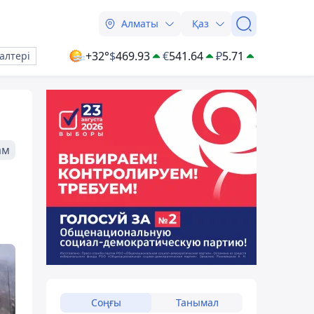
Алматы
Қаз
+32°
$
469.93
€
541.64
₽
5.71
алтері
ам
Соңғы
Танымал