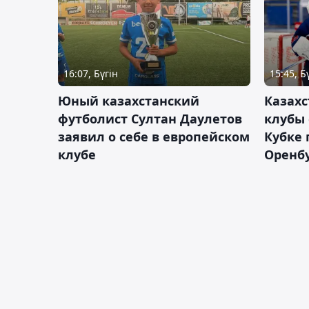
16:07, Бүгін
15:45, Б
Юный казахстанский
Казах
футболист Султан Даулетов
клубы 
заявил о себе в европейском
Кубке 
клубе
Оренбу