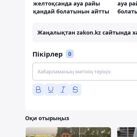
желтоқсанда ауа райы
ауа р
қандай болатынын айтты
болат
Жаңалықтан zakon.kz сайтында х
Пікірлер
0
Оқи отырыңыз