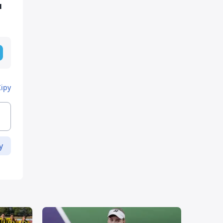
н
Кіру
у