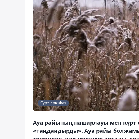
Сурет: pixabay
Ауа райының нашарлауы мен күрт
«таңдандырды». Ауа райы болжамы
төмендеп, қар мөлшері артады, деп