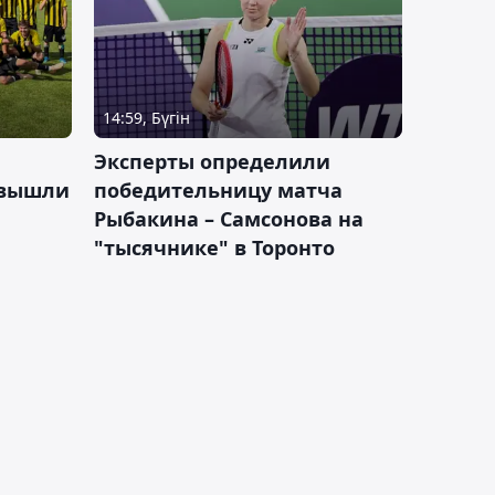
14:59, Бүгін
Эксперты определили
 вышли
победительницу матча
Рыбакина – Самсонова на
"тысячнике" в Торонто