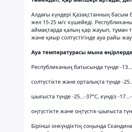
Алдағы күндері Қазақстанның басым б
жел 15-25 м/с күшейеді. Республиканы
аймақтарда қалың қар жауып, тұман т
және қиыр солтүстігінде ауа райы жа
Ауа температурасы мына өңірлерде
Республиканың батысында түнде -13...-2
солтүстікте және орталықта түнде -25...-
шығыста түнде -25...-37°C, күндіз -17...
оңтүстікте және оңтүстік-шығыста түнде 
Бірінші онкүндіктің соңында Скандин