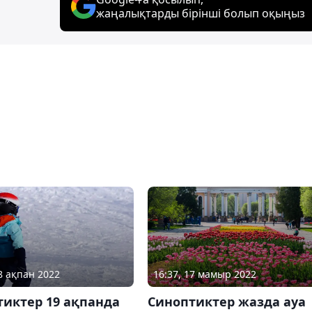
жаңалықтарды бірінші болып оқыңыз
18 ақпан 2022
16:37, 17 мамыр 2022
тиктер 19 ақпанда
Синоптиктер жазда ауа