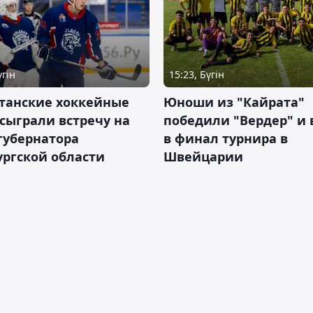
үгін
15:23, Бүгін
станские хоккейные
Юноши из "Кайрата"
сыграли встречу на
победили "Вердер" и
губернатора
в финал турнира в
ргской области
Швейцарии