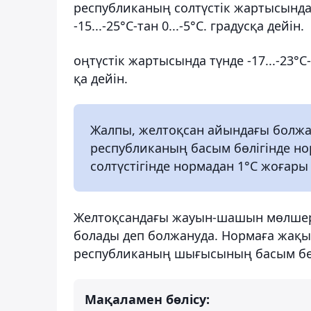
республиканың солтүстік жартысында түн
-15...-25°С-тан 0...-5°С. градусқа дейін.
оңтүстік жартысында түнде -17...-23°С-та
қа дейін.
Жалпы, желтоқсан айындағы болж
республиканың басым бөлігінде н
солтүстігінде нормадан 1°С жоғары 
Желтоқсандағы жауын-шашын мөлшері
болады деп болжануда. Нормаға жақын
республиканың шығысының басым бөл
Мақаламен бөлісу: