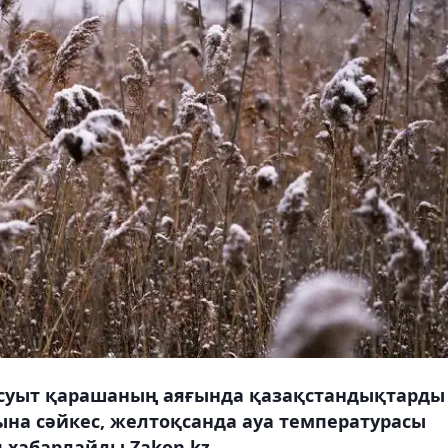
 суыт қарашаның аяғында қазақстандықтарды
на сәйкес, желтоқсанда ауа температурасы
 хабарлайды Zakon.kz.