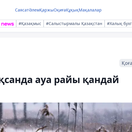
Саясат
Әлем
Қаржы
Оқиға
Құқық
Мақалалар
#Қазақмыс
#Салыстырмалы Қазақстан
#Халық бухг
Қоғ
қсанда ауа райы қандай