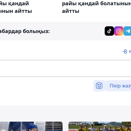
айы қандай
райы қандай болатыны
ынын айтты
айтты
абардар болыңыз:
Пікір жаз