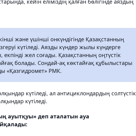
арында, кейін еліміздің қалған бөлігінде аяздың
інші және үшінші онкүндігінде Қазақстанның
згеруі күтіледі. Аязды күндер жылы күндерге
, екпінді жел соғады. Қазақстанның оңтүстік
йғақ болады. Сондай-ақ көктайғақ құбылыстары
ды «Қазгидромет» РМК.
лқындар күтіледі, ал антициклондардың солтүстік
лқындар күтіледі.
ң ауытқуы» деп аталатын ауа
айқалады: