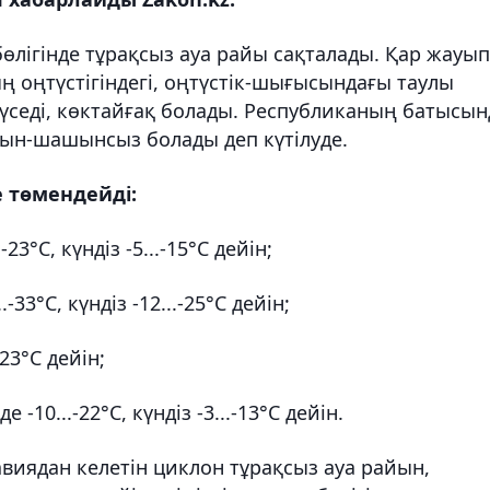
өлігінде тұрақсыз ауа райы сақталады. Қар жауып
ң оңтүстігіндегі, оңтүстік-шығысындағы таулы
үседі, көктайғақ болады. Республиканың батысын
уын-шашынсыз болады деп күтілуде.
 төмендейді:
3°С, күндіз -5...-15°С дейін;
33°C, күндіз -12...-25°С дейін;
-23°С дейін;
-10...-22°С, күндіз -3...-13°С дейін.
авиядан келетін циклон тұрақсыз ауа райын,