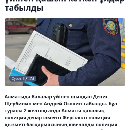
табылды
Сурет: ҚР ІІМ
Алматыда балалар үйінен шыққан Денис
Щербинин мен Андрей Осокин табылды. Бұл
туралы 2 желтоқсанда Алматы қалалық
полиция департаменті Жергілікті полиция
қызметі басқармасының ювеналды полиция