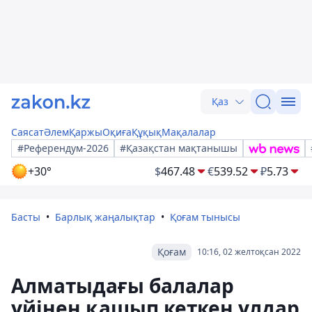
Қаз
Саясат
Әлем
Қаржы
Оқиға
Құқық
Мақалалар
#Референдум-2026
#Қазақстан мақтанышы
+30°
$
467.48
€
539.52
₽
5.73
Басты
Барлық жаңалықтар
Қоғам тынысы
Қоғам
10:16, 02 желтоқсан 2022
Алматыдағы балалар
үйінен қашып кеткен ұлдар