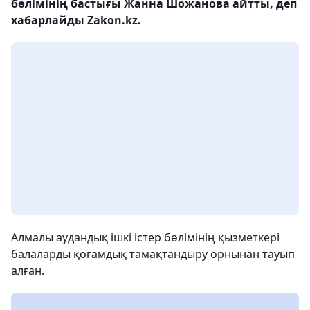
бөлімінің бастығы Жанна Шожанова айтты, деп
хабарлайды Zakon.kz.
Алмалы аудандық ішкі істер бөлімінің қызметкері
балаларды қоғамдық тамақтандыру орнынан тауып
алған.