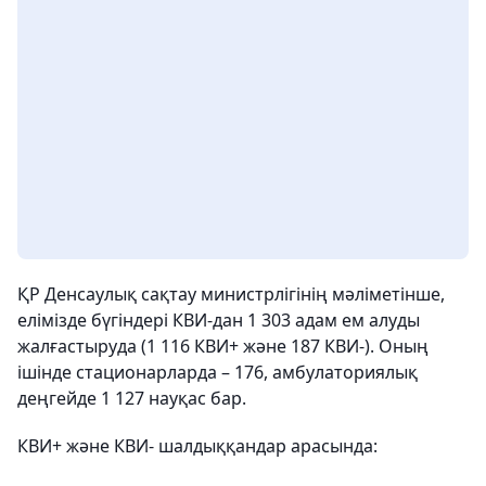
ҚР Денсаулық сақтау министрлігінің мәліметінше,
елімізде бүгіндері КВИ-дан 1 303 адам ем алуды
жалғастыруда (1 116 КВИ+ және 187 КВИ-). Оның
ішінде стационарларда – 176, амбулаториялық
деңгейде 1 127 науқас бар.
КВИ+ және КВИ- шалдыққандар арасында: