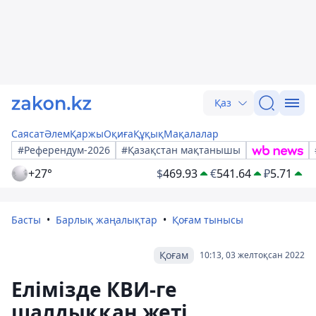
Қаз
Саясат
Әлем
Қаржы
Оқиға
Құқық
Мақалалар
#Референдум-2026
#Қазақстан мақтанышы
+27°
$
469.93
€
541.64
₽
5.71
Басты
Барлық жаңалықтар
Қоғам тынысы
Қоғам
10:13, 03 желтоқсан 2022
Елімізде КВИ-ге
шалдыққан жеті