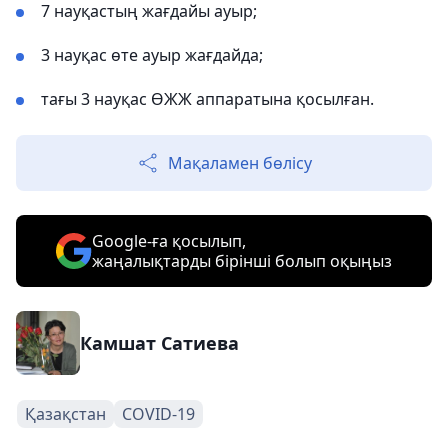
7 науқастың жағдайы ауыр;
3 науқас өте ауыр жағдайда;
тағы 3 науқас ӨЖЖ аппаратына қосылған.
Мақаламен бөлісу
Google-ға қосылып,
жаңалықтарды бірінші болып оқыңыз
Камшат Сатиева
Қазақстан
COVID-19