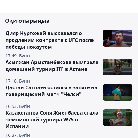
Оқи отырыңыз
Дияр Нургожай высказался о
продлении контракта с UFC после
победы нокаутом
17:49, Бүгін
Асылжан Арыстанбекова выиграла
домашний турнир ITF в Астане
17:18, Бүгін
Дастан Сатпаев остался в запасе на
товарищеский матч "Челси"
16:53, Бүгін
Казахстанка Соня Жиенбаева стала
чемпионкой турнира W75 в
Испании
16:37, Бүгін