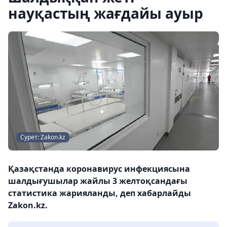
науқастың жағдайы ауыр
Сурет: Zakon.kz
Қазақстанда коронавирус инфекциясына
шалдығушылар жайлы 3 желтоқсандағы
статистика жарияланды, деп хабарлайды
Zakon.kz.