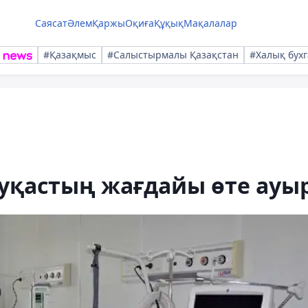
Саясат
Әлем
Қаржы
Оқиға
Құқық
Мақалалар
#Қазақмыс
#Салыстырмалы Қазақстан
#Халық бухг
ауқастың жағдайы өте ауы