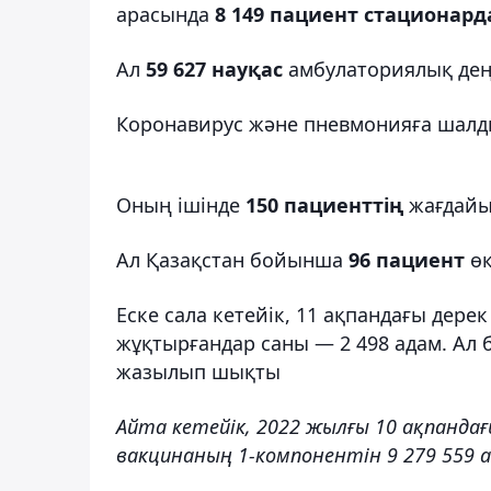
арасында
8 149 пациент стационард
Ал
59 627 науқас
амбулаториялық дең
Коронавирус және пневмонияға шал
Оның ішінде
150 пациенттің
жағдайы
Ал Қазақстан бойынша
96 пациент
өк
Еске сала кетейік, 11 ақпандағы дере
жұқтырғандар саны — 2 498 адам. Ал 
жазылып шықты
Айта кетейік, 2022 жылғы 10 ақпанда
вакцинаның 1-компонентін 9 279 559 а