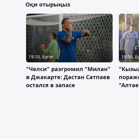
Оқи отырыңыз
19:10, Бүгін
18:56, Б
"Челси" разгромил "Милан"
"Кызыл
в Джакарте: Дастан Сатпаев
пораже
остался в запасе
"Алтае