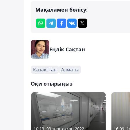
Мақаламен бөлісу:
Еңлік Сақтан
Қазақстан
Алматы
Оқи отырыңыз
10:13, 03 желтоқсан 2022
16:09, 1