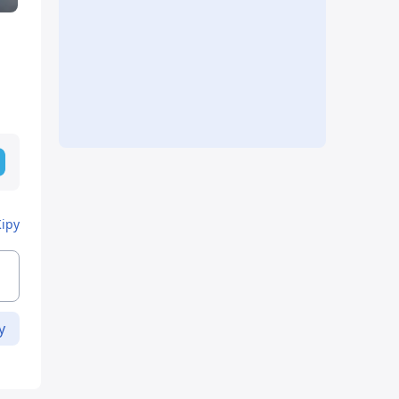
Кіру
у