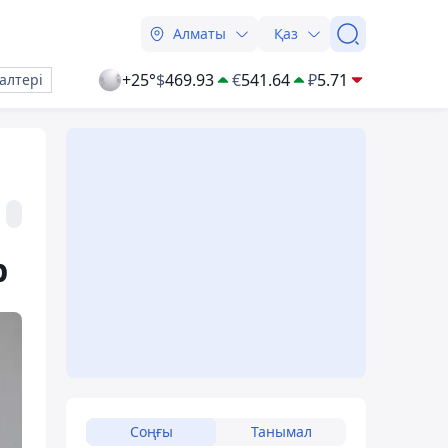
Алматы
Қаз
+25°
$
469.93
€
541.64
₽
5.71
алтері
р
Соңғы
Танымал