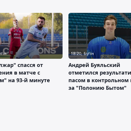
үгін
18:20, Бүгін
жар" спасся от
Андрей Буяльский
ния в матче с
отметился результат
м" на 93-й минуте
пасом в контрольном
за "Полонию Бытом"