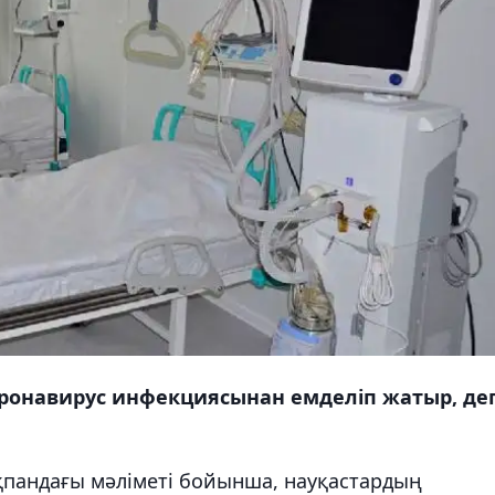
коронавирус инфекциясынан емделіп жатыр, де
ақпандағы мәліметі бойынша, науқастардың