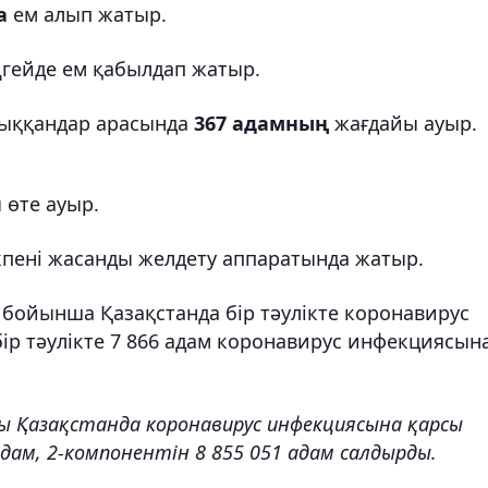
а
ем алып жатыр.
гейде ем қабылдап жатыр.
дыққандар арасында
367 адамның
жағдайы ауыр.
 өте ауыр.
пені жасанды желдету аппаратында жатыр.
к бойынша Қазақстанда бір тәулікте коронавирус
бір тәулікте 7 866 адам коронавирус инфекциясын
ғы Қазақстанда коронавирус инфекциясына қарсы
дам, 2-компонентін 8 855 051 адам салдырды.