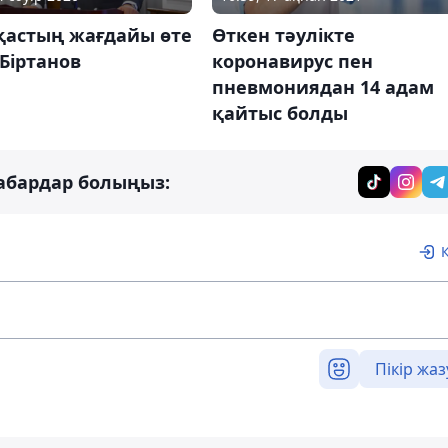
қастың жағдайы өте
Өткен тәулікте
 Біртанов
коронавирус пен
пневмониядан 14 адам
қайтыс болды
абардар болыңыз:
Пікір жаз