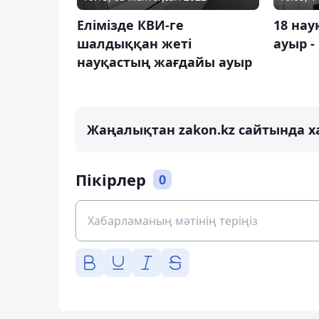
Елімізде КВИ-ге
18 нау
шалдыққан жеті
ауыр -
науқастың жағдайы ауыр
Жаңалықтан zakon.kz сайтында х
Пікірлер
0