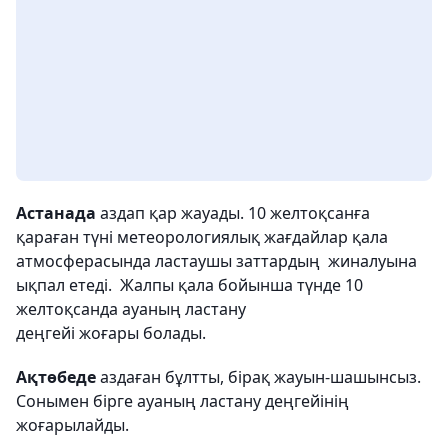
Астанада
аздап қар жауады. 10 желтоқсанға
қараған түні метеорологиялық жағдайлар қала
атмосферасында ластаушы заттардың жиналуына
ықпал етеді. Жалпы қала бойынша түнде 10
желтоқсанда ауаның ластану
деңгейі жоғары болады.
Ақтөбеде
аздаған бұлтты, бірақ жауын-шашынсыз.
Сонымен бірге ауаның ластану деңгейінің
жоғарылайды.