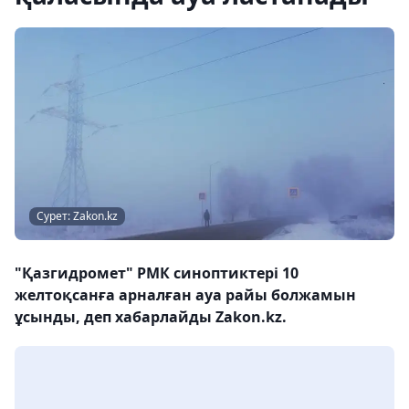
Сурет: Zakon.kz
"Қазгидромет" РМК синоптиктері 10
желтоқсанға арналған ауа райы болжамын
ұсынды, деп хабарлайды Zakon.kz.