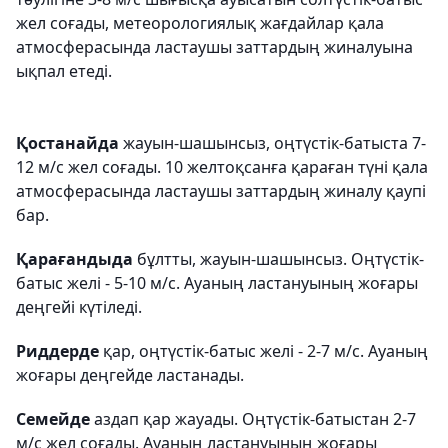
жел соғады, метеорологиялық жағдайлар қала
атмосферасында ластаушы заттардың жиналуына
ықпал етеді.
Қостанайда
жауын-шашынсыз, оңтүстік-батыста 7-
12 м/с жел соғады. 10 желтоқсанға қараған түні қала
атмосферасында ластаушы заттардың жиналу қаупі
бар.
Қарағандыда
бұлтты, жауын-шашынсыз. Оңтүстік-
батыс желі - 5-10 м/с. Ауаның ластануының жоғары
деңгейі күтіледі.
Риддерде
қар, оңтүстік-батыс желі - 2-7 м/с. Ауаның
жоғары деңгейде ластанады.
Семейде
аздап қар жауады. Оңтүстік-батыстан 2-7
м/с жел соғады. Ауаның ластануының жоғары