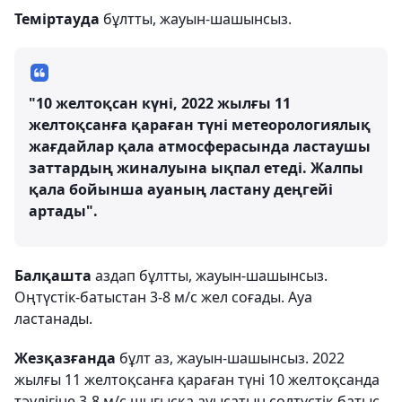
Теміртауда
бұлтты, жауын-шашынсыз.
"10 желтоқсан күні, 2022 жылғы 11
желтоқсанға қараған түні метеорологиялық
жағдайлар қала атмосферасында ластаушы
заттардың жиналуына ықпал етеді. Жалпы
қала бойынша ауаның ластану деңгейі
артады".
Балқашта
аздап бұлтты, жауын-шашынсыз.
Оңтүстік-батыстан 3-8 м/с жел соғады. Ауа
ластанады.
Жезқазғанда
бұлт аз, жауын-шашынсыз. 2022
жылғы 11 желтоқсанға қараған түні 10 желтоқсанда
тәулігіне 3-8 м/с шығысқа ауысатын солтүстік-батыс