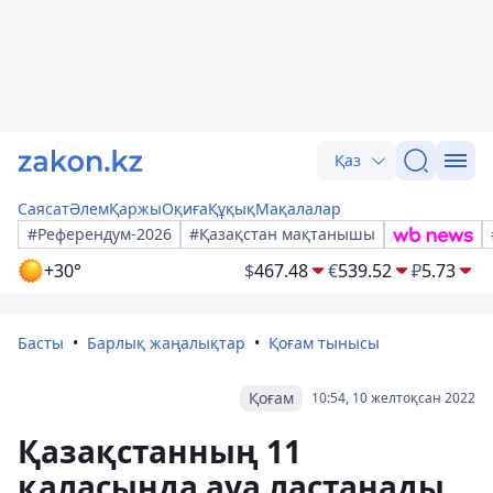
Қаз
Саясат
Әлем
Қаржы
Оқиға
Құқық
Мақалалар
#Референдум-2026
#Қазақстан мақтанышы
+30°
$
467.48
€
539.52
₽
5.73
Басты
Барлық жаңалықтар
Қоғам тынысы
Қоғам
10:54, 10 желтоқсан 2022
Қазақстанның 11
қаласында ауа ластанады