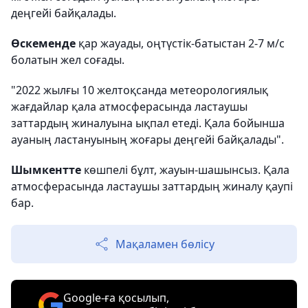
деңгейі байқалады.
Өскеменде
қар жауады, оңтүстік-батыстан 2-7 м/с
болатын жел соғады.
"2022 жылғы 10 желтоқсанда метеорологиялық
жағдайлар қала атмосферасында ластаушы
заттардың жиналуына ықпал етеді. Қала бойынша
ауаның ластануының жоғары деңгейі байқалады".
Шымкентте
көшпелі бұлт, жауын-шашынсыз. Қала
атмосферасында ластаушы заттардың жиналу қаупі
бар.
Мақаламен бөлісу
Google-ға қосылып,