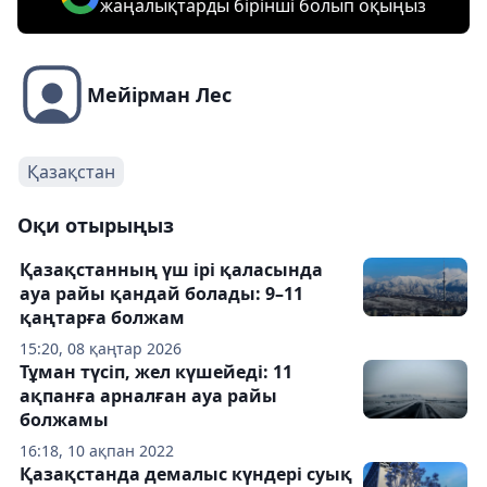
жаңалықтарды бірінші болып оқыңыз
Мейірман Лес
Қазақстан
Оқи отырыңыз
Қазақстанның үш ірі қаласында
ауа райы қандай болады: 9–11
қаңтарға болжам
15:20, 08 қаңтар 2026
Тұман түсіп, жел күшейеді: 11
ақпанға арналған ауа райы
болжамы
16:18, 10 ақпан 2022
Қазақстанда демалыс күндері суық