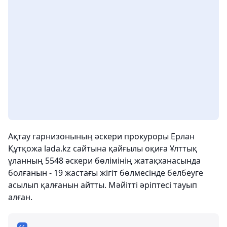
Ақтау гарнизонының әскери прокуроры Ерлан
Құтқожа lada.kz сайтына қайғылы оқиға Ұлттық
ұланның 5548 әскери бөлімінің жатақханасында
болғанын - 19 жастағы жігіт бөлмесінде белбеуге
асылып қалғанын айтты. Мәйітті әріптесі тауып
алған.