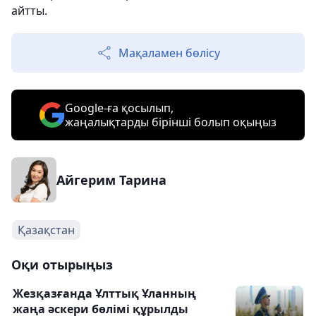
айтты.
Мақаламен бөлісу
Google-ға қосылып,
жаңалықтарды бірінші болып оқыңыз
Айгерим Тарина
Қазақстан
Оқи отырыңыз
Жезқазғанда Ұлттық Ұланның
жаңа әскери бөлімі құрылды