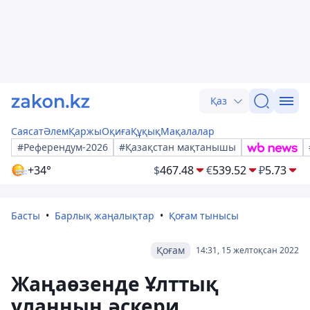
Қаз
Саясат
Әлем
Қаржы
Оқиға
Құқық
Мақалалар
#Референдум-2026
#Қазақстан мақтанышы
+34°
$
467.48
€
539.52
₽
5.73
Басты
Барлық жаңалықтар
Қоғам тынысы
Қоғам
14:31, 15 желтоқсан 2022
Жаңаөзенде Ұлттық
ұланның әскери