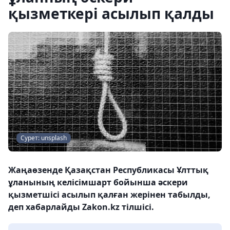
қызметкері асылып қалды
Сурет: unsplash
Жаңаөзенде Қазақстан Республикасы Ұлттық
ұланының келісімшарт бойынша әскери
қызметшісі асылып қалған жерінен табылды,
деп хабарлайды Zakon.kz тілшісі.