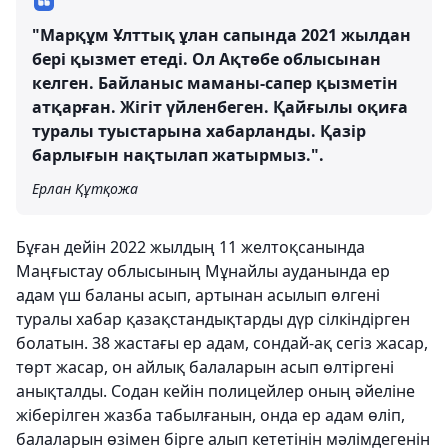
"Марқұм Ұлттық ұлан сапында 2021 жылдан
бері қызмет етеді. Ол Ақтөбе облысынан
келген. Байланыс маманы-сапер қызметін
атқарған. Жігіт үйленбеген. Қайғылы оқиға
туралы туыстарына хабарланды. Қазір
барлығын нақтылап жатырмыз.".
Ерлан Құтқожа
Бұған дейін 2022 жылдың 11 желтоқсанында
Маңғыстау облысының Мұнайлы ауданында ер
адам үш баланы асып, артынан асылып өлгені
туралы хабар қазақстандықтарды дүр сілкіндірген
болатын. 38 жастағы ер адам, сондай-ақ сегіз жасар,
төрт жасар, он айлық балаларын асып өлтіргені
анықталды. Содан кейін полицейлер оның әйеліне
жіберілген жазба табылғанын, онда ер адам өліп,
балаларын өзімен бірге алып кететінін мәлімдегенін