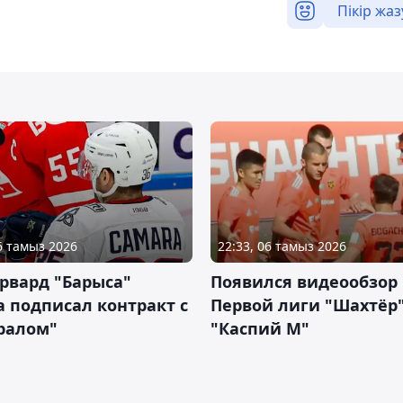
Пікір жаз
06 тамыз 2026
22:33, 06 тамыз 2026
рвард "Барыса"
Появился видеообзор
 подписал контракт с
Первой лиги "Шахтёр"
ралом"
"Каспий М"