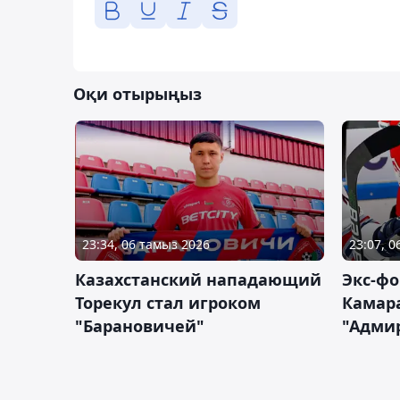
Оқи отырыңыз
23:34, 06 тамыз 2026
23:07, 
Казахстанский нападающий
Экс-фо
Торекул стал игроком
Камара
"Барановичей"
"Адми