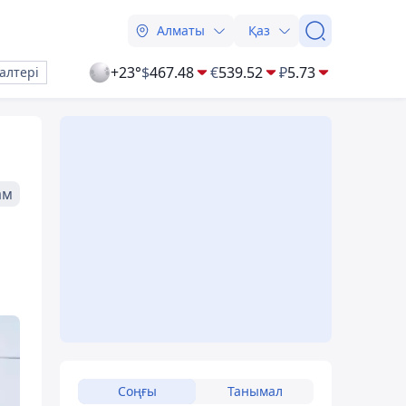
Алматы
Қаз
+23°
$
467.48
€
539.52
₽
5.73
алтері
ам
Соңғы
Танымал