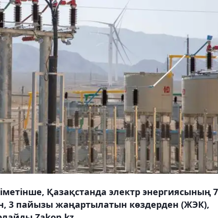
метінше, Қазақстанда электр энергиясының 7
н, 3 пайызы жаңартылатын көздерден (ЖЭК),
рлайды Zakon.kz.