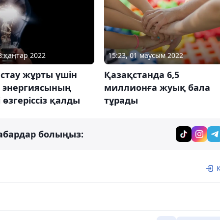
18 қаңтар 2022
15:23, 01 маусым 2022
стау жұрты үшін
Қазақстанда 6,5
р энергиясының
миллионға жуық бала
 өзгеріссіз қалды
тұрады
абардар болыңыз: