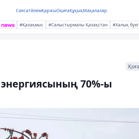
Саясат
Әлем
Қаржы
Оқиға
Құқық
Мақалалар
#Қазақмыс
#Салыстырмалы Қазақстан
#Халық бухг
Қоғ
 энергиясының 70%-ы