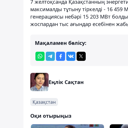
7 желтоқсанда Қазақстанның энергети
максималды тұтыну тіркелді - 16 459 
генерациясы небәрі 15 203 МВт болды
жоспардан тыс ағындар есебінен жаб
Мақаламен бөлісу:
Еңлік Сақтан
Қазақстан
Оқи отырыңыз