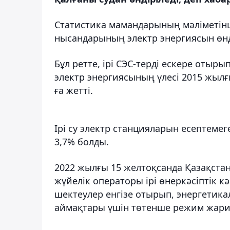
Статистика мамандарының мәліметін
нысандарының электр энергиясын өндір
Бұл ретте, ірі СЭС-терді ескере отыр
электр энергиясының үлесі 2015 жылғ
ға жетті.
Ірі су электр станцияларын есептемег
3,7% болды.
2022 жылғы 15 желтоқсанда Қазақста
жүйелік операторы ірі өнеркәсіптік к
шектеулер енгізе отырып, энергетика
аймақтары үшін төтенше режим жари