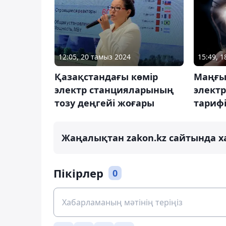
12:05, 20 тамыз 2024
15:49, 
Қазақстандағы көмір
Маңғы
электр станцияларының
элект
тозу деңгейі жоғары
тарифі
Жаңалықтан zakon.kz сайтында х
Пікірлер
0