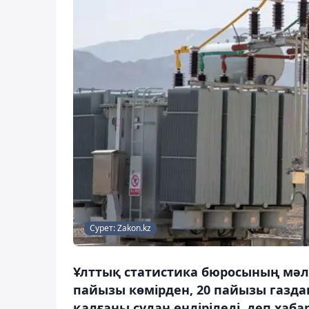
Сурет: Zakon.kz
Ұлттық статистика бюросының мәлі
пайызы көмірден, 20 пайызы газда
қалғаны судан өндіріледі, деп хаба