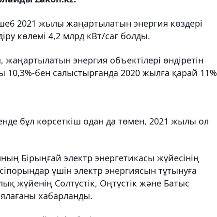
ше6 2021 жылы жаңартылатын энергия көздері
у көлемі 4,2 ​​млрд кВт/сағ болды.
ып, жаңартылатын энергия объектілері өндіретін
ы 10,3%-бен салыстырғанда 2020 жылға қарай 11%
енде бұл көрсеткіш одан да төмен, 2021 жылы ол
нның Бірыңғай электр энергетикасы жүйесінің
әсіпорындар үшін электр энергиясын тұтынуға
лық жүйенің Солтүстік, Оңтүстік және Батыс
ялағаны хабарланды.