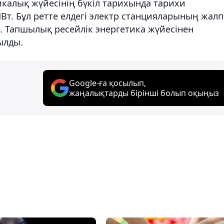
калық жүйесінің бүкіл тарихында тарихи
МВт. Бұл ретте елдегі электр станцияларының жал
. Тапшылық ресейлік энергетика жүйесінен
ылды.
Google-ға қосылып,
жаңалықтарды бірінші болып оқыңыз