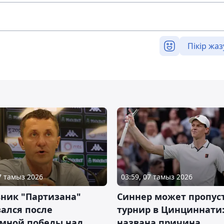
Пікір жаз
07 тамыз 2026
03:59, 07 тамыз 2026
ник "Партизана"
Синнер может пропус
ался после
турнир в Цинциннати
омной победы над
названа причина