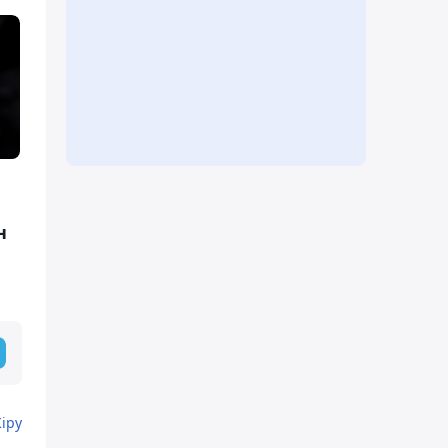
н
Кіру