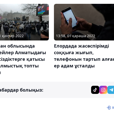
11 қаңтар 2022
13:58, 01 қараша 2022
тан облысында
Елордада жасөспірімді
ейлер Алматыдағы
соққыға жығып,
сіздіктерге қатысы
телефонын тартып алға
ылмыстық топты
ер адам ұсталды
ы
абардар болыңыз: