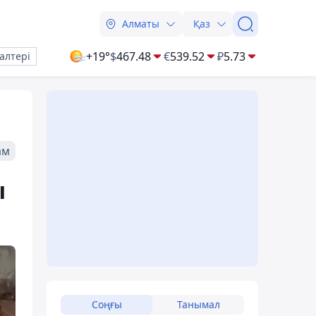
Алматы
Қаз
+19°
$
467.48
€
539.52
₽
5.73
алтері
ам
ы
Соңғы
Танымал