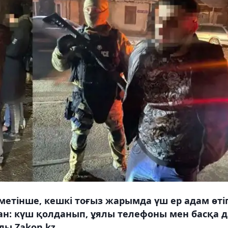
етінше, кешкі тоғыз жарымда үш ер адам өті
н: күш қолданып, ұялы телефоны мен басқа д
ды Zakon.kz.