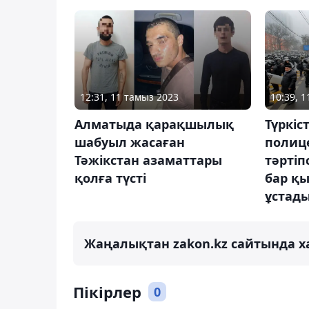
12:31, 11 тамыз 2023
10:39, 
Алматыда қарақшылық
Түркіс
шабуыл жасаған
полиц
Тәжікстан азаматтары
тәртіп
қолға түсті
бар қ
ұстад
Жаңалықтан zakon.kz сайтында х
Пікірлер
0