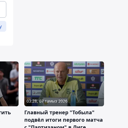
у
03:28, 07 тамыз 2026
тить
Главный тренер "Тобыла"
:
подвёл итоги первого матча
с "Партизаном" в Лиге