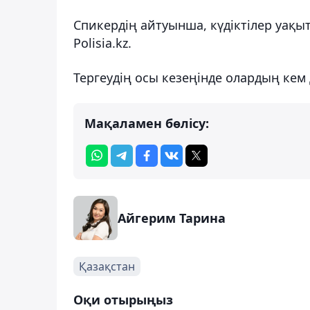
Спикердің айтуынша, күдіктілер уақы
Polisia.kz.
Тергеудің осы кезеңінде олардың кем 
Мақаламен бөлісу:
Айгерим Тарина
Қазақстан
Оқи отырыңыз