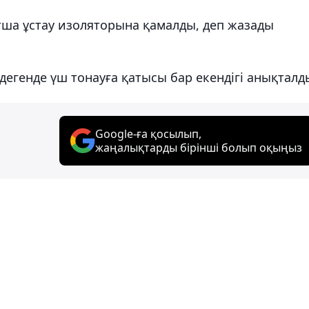
тша ұстау изоляторына қамалды, деп жазады
дегенде үш тонауға қатысы бар екендігі анықталд
Google-ға қосылып,
жаңалықтарды бірінші болып оқыңыз