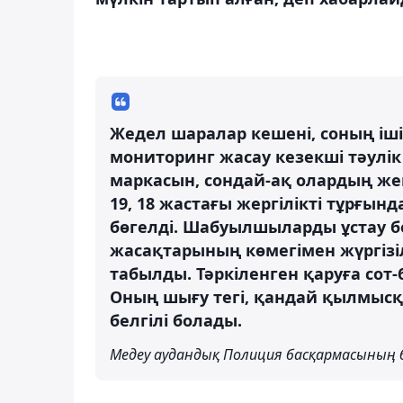
Жедел шаралар кешені, соның іш
мониторинг жасау кезекші тәулік 
маркасын, сондай-ақ олардың жеке
19, 18 жастағы жергілікті тұрғынд
бөгелді. Шабуылшыларды ұстау 
жасақтарының көмегімен жүргізіл
табылды. Тәркіленген қаруға со
Оның шығу тегі, қандай қылмысқа
белгілі болады.
Медеу аудандық Полиция басқармасының б