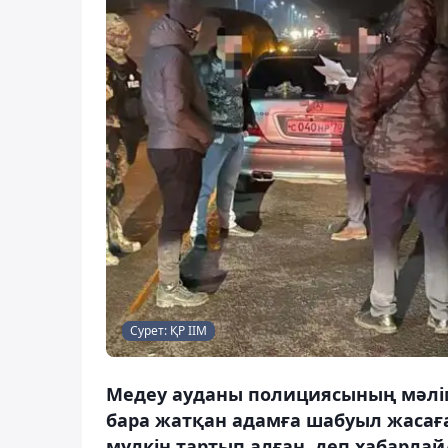
Сурет: ҚР ІІМ
Медеу ауданы полициясының мәлім
бара жатқан адамға шабуыл жасаға
мүлкін тартып алған, деп хабарлай