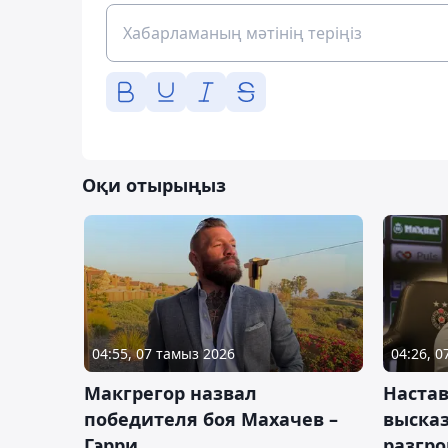
Оқи отырыңыз
04:55, 07 тамыз 2026
04:26, 
Макгрегор назвал
Настав
победителя боя Махачев –
высказ
Гэрри
разгр