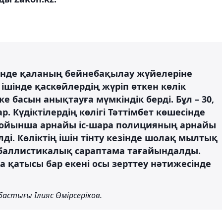
інде қаланың бейнебақылау жүйелеріне
ішінде қаскөйлердің жүріп өткен көлік
 басын анықтауға мүмкіндік берді. Бұл – 30,
ар. Күдіктілердің көлігі Тәттімбет көшесінде
бойынша арнайы іс-шара полицияның арнайы
ді. Көліктің ішін тінту кезінде шолақ мылтық
т-баллистикалық сараптама тағайындалды.
 қатысы бар екені осы зерттеу нәтижесінде
астығы Ілияс Өмірсеріков.