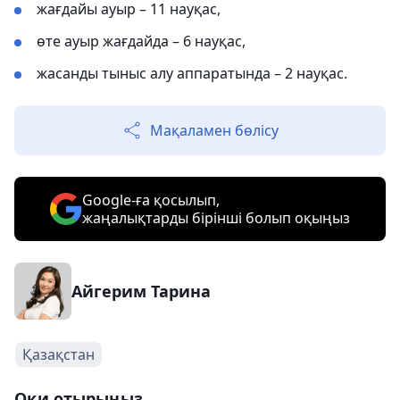
жағдайы ауыр – 11 науқас,
өте ауыр жағдайда – 6 науқас,
жасанды тыныс алу аппаратында – 2 науқас.
Мақаламен бөлісу
Google-ға қосылып,
жаңалықтарды бірінші болып оқыңыз
Айгерим Тарина
Қазақстан
Оқи отырыңыз