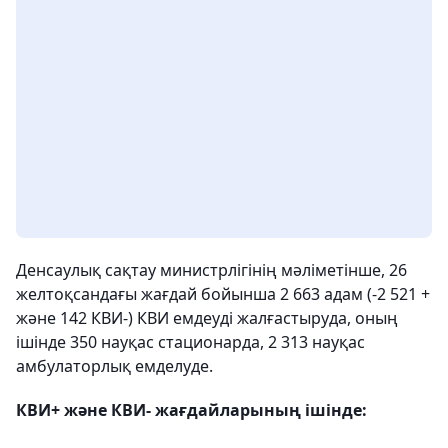
Денсаулық сақтау министрлігінің мәліметінше, 26
желтоқсандағы жағдай бойынша 2 663 адам (-2 521 +
және 142 КВИ-) КВИ емдеуді жалғастыруда, оның
ішінде 350 науқас стационарда, 2 313 науқас
амбулаторлық емделуде.
КВИ+ және КВИ- жағдайларының ішінде: