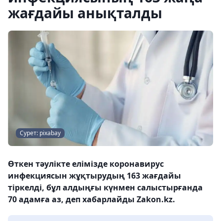
жағдайы анықталды
Сурет: pixabay
Өткен тәулікте елімізде коронавирус
инфекциясын жұқтырудың 163 жағдайы
тіркелді, бұл алдыңғы күнмен салыстырғанда
70 адамға аз, деп хабарлайды Zakon.kz.