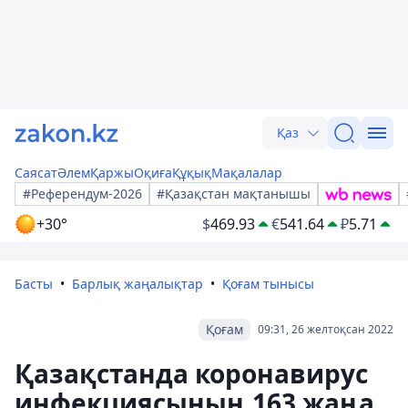
Қаз
Саясат
Әлем
Қаржы
Оқиға
Құқық
Мақалалар
#Референдум-2026
#Қазақстан мақтанышы
+30°
$
469.93
€
541.64
₽
5.71
Басты
Барлық жаңалықтар
Қоғам тынысы
Қоғам
09:31, 26 желтоқсан 2022
Қазақстанда коронавирус
инфекциясының 163 жаңа