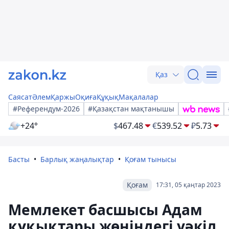
Қаз
Саясат
Әлем
Қаржы
Оқиға
Құқық
Мақалалар
#Референдум-2026
#Қазақстан мақтанышы
+24°
$
467.48
€
539.52
₽
5.73
Басты
Барлық жаңалықтар
Қоғам тынысы
Қоғам
17:31, 05 қаңтар 2023
Мемлекет басшысы Адам
құқықтары жөніндегі уәкіл