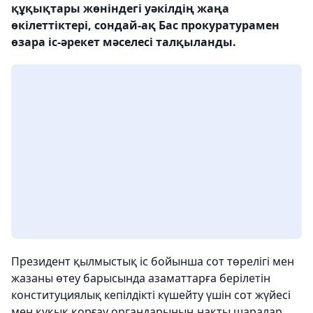
құқықтары жөніндегі уәкілдің жаңа
өкілеттіктері, сондай-ақ Бас прокуратурамен
өзара іс-әрекет мәселесі талқыланды.
Президент қылмыстық іс бойынша сот төрелігі мен
жазаны өтеу барысында азаматтарға берілетін
конституциялық кепілдікті күшейту үшін сот жүйесі
мен құқық қорғау органдарының нақты шаралар