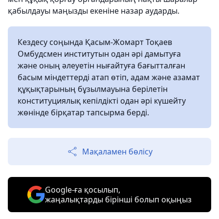
қабылдауы маңызды екеніне назар аударды.
Кездесу соңында Қасым-Жомарт Тоқаев
Омбудсмен институтын одан әрі дамытуға
және оның әлеуетін нығайтуға бағытталған
басым міндеттерді атап өтіп, адам және азамат
құқықтарының бұзылмауына берілетін
конституциялық кепілдікті одан әрі күшейту
жөнінде бірқатар тапсырма берді.
Мақаламен бөлісу
Google-ға қосылып,
жаңалықтарды бірінші болып оқыңыз