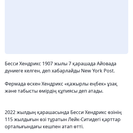
Бесси Хендрикс 1907 жылы 7 қарашада Айовада
дүниеге келген, деп хабарлайды New York Post.
Фермада өскен Хендрикс «қажырлы еңбек» ұзақ
және табысты өмірдің құпиясы деп атады.
2022 жылдың қарашасында Бесси Хендрикс өзінің
115 жылдығын өзі тұратын Лейк-Ситидегі қарттар
орталығындағы кешпен атап өтті.