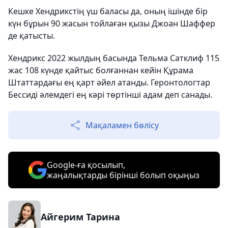
Кешке Хендрикстің үш баласы да, оның ішінде бір
күн бұрын 90 жасын тойлаған қызы Джоан Шаффер
де қатысты.
Хендрикс 2022 жылдың басында Тельма Сатклиф 115
жас 108 күнде қайтыс болғаннан кейін Құрама
Штаттардағы ең қарт әйел атанды. Геронтологтар
Бессиді әлемдегі ең кәрі төртінші адам деп санады.
Мақаламен бөлісу
Google-ға қосылып,
жаңалықтарды бірінші болып оқыңыз
Айгерим Тарина