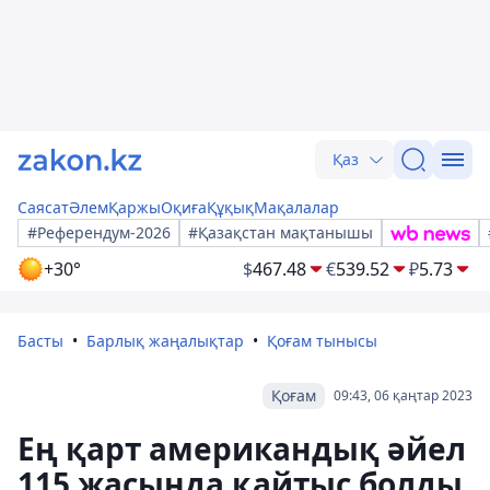
Қаз
Саясат
Әлем
Қаржы
Оқиға
Құқық
Мақалалар
#Референдум-2026
#Қазақстан мақтанышы
+30°
$
467.48
€
539.52
₽
5.73
Басты
Барлық жаңалықтар
Қоғам тынысы
Қоғам
09:43, 06 қаңтар 2023
Ең қарт американдық әйел
115 жасында қайтыс болды