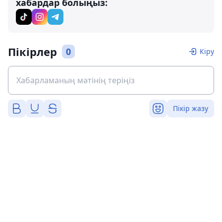
хабардар болыңыз:
Пікірлер
0
Кіру
Пікір жазу