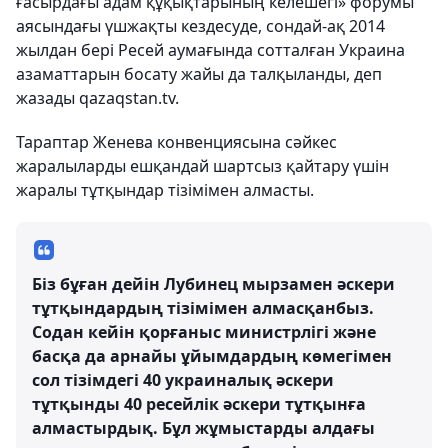
ғасырдағы адам құқықтарының келешегі» форумы
аясындағы үшжақты кездесуде, сондай-ақ 2014
жылдан бері Ресей аумағында сотталған Украина
азаматтарын босату жайы да талқыланды, деп
жазады qazaqstan.tv.
Тараптар Женева конвенциясына сәйкес
жаралыларды ешқандай шартсыз қайтару үшін
жаралы тұтқындар тізімімен алмасты.
Біз бұған дейін Лубинец мырзамен әскери
тұтқындардың тізімімен алмасқанбыз.
Содан кейін қорғаныс министрлігі және
басқа да арнайы ұйымдардың көмегімен
сол тізімдегі 40 украиналық әскери
тұтқынды 40 ресейлік әскери тұтқынға
алмастырдық. Бұл жұмыстарды алдағы