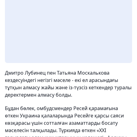
Дмитро Лубинец пен Татьяна Москалькова
кездесуіндегі негізгі мәселе - екі ел арасындағы
тұтқын алмасу жайы және із-түзсіз кеткендер туралы
деректермен алмасу болды.
Бұдан бөлек, омбудсмендер Ресей қарамағына
өткен Украина қалаларында Ресейге қарсы саяси
көзқарасы үшін сотталған азаматтарды босату
мәселесін талқылады. Түркияда өткен «XXI