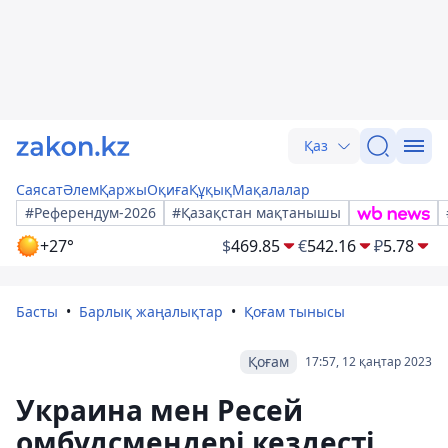
Қаз
Саясат
Әлем
Қаржы
Оқиға
Құқық
Мақалалар
#Референдум-2026
#Қазақстан мақтанышы
+27°
$
469.85
€
542.16
₽
5.78
Басты
Барлық жаңалықтар
Қоғам тынысы
Қоғам
17:57, 12 қаңтар 2023
Украина мен Ресей
омбудсмендері кездесті