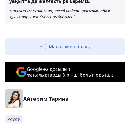
уақытта да жалғастыра береміз.
Татьяна Москалькова, Ресей Федерациясының адам
құқықтары жөніндегі омбудсмені
Мақаламен бөлісу
Google-ға қосылып,
жаңалықтарды бірінші болып оқыңыз
Айгерим Тарина
Ресей