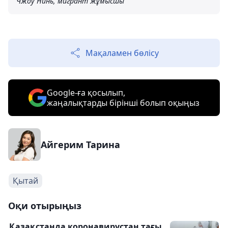
Чжоу Нинь, мигрант жұмысшы
Мақаламен бөлісу
Google-ға қосылып,
жаңалықтарды бірінші болып оқыңыз
Айгерим Тарина
Қытай
Оқи отырыңыз
Қазақстанда коронавирустан тағы