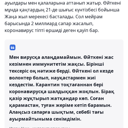
ауылдары мен қалаларына аттанып жатыр. Өйткені
мұнда қаңтардың 21-де шығыс күнтізбесі бойынша
Жаңа жыл мерекесі басталады. Сол мейрам
барысында 2 миллиард сапар жасалып,
коронавирус тіпті өршиді деген қауіп бар.
Мен вирусқа алаңдамаймын. Өйткені жас
кезімнен иммунитетім жақсы. Бірінші
тексеріс оң нәтиже берді. Өйткені ол кезде
волонтер болып, науқастармен жиі
кездестім. Карантин тоқтағаннан бері
коронавирусқа шалдыққан жоқпын. Бірақ
қазір жұқтырып жатқандар көп. Соған
қарамастан, туған жеріме кетіп барамын.
Алаңсыз сапарға шықтым, себебі тағы
ауырмайтыныма сенімдімін.