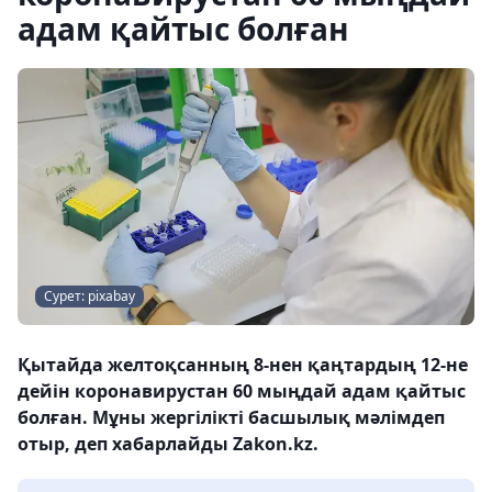
адам қайтыс болған
Сурет: pixabay
Қытайда желтоқсанның 8-нен қаңтардың 12-не
дейін коронавирустан 60 мыңдай адам қайтыс
болған. Мұны жергілікті басшылық мәлімдеп
отыр, деп хабарлайды Zakon.kz.