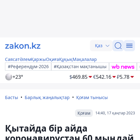
Қаз
Саясат
Әлем
Қаржы
Оқиға
Құқық
Мақалалар
#Референдум-2026
#Қазақстан мақтанышы
+23°
$
469.85
€
542.16
₽
5.78
Басты
Барлық жаңалықтар
Қоғам тынысы
Қоғам
14:40, 17 қаңтар 2023
Қытайда бір айда
коронавирустан 60 мыңдай