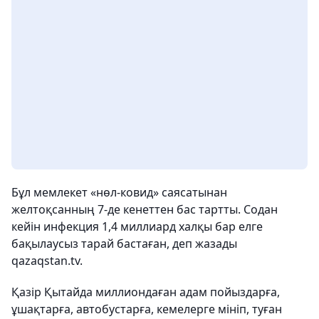
Бұл мемлекет «нөл-ковид» саясатынан
желтоқсанның 7-де кенеттен бас тартты. Содан
кейін инфекция 1,4 миллиард халқы бар елге
бақылаусыз тарай бастаған, деп жазады
qazaqstan.tv.
Қазір Қытайда миллиондаған адам пойыздарға,
ұшақтарға, автобустарға, кемелерге мініп, туған