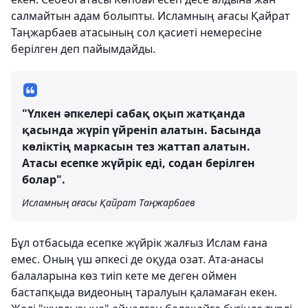
салмайтын адам болыпты. Исламның ағасы Қайрат
Таңжарбаев атасының сол қасиеті немересіне
берілген деп пайымдайды.
"Үлкен әпкелері сабақ оқып жатқанда
қасында жүріп үйреніп алатын. Басында
көліктің маркасын тез жаттап алатын.
Атасы есепке жүйрік еді, содан берілген
болар".
Исламның ағасы Қайрат Таңжарбаев
Бұл отбасыда есепке жүйрік жалғыз Ислам ғана
емес. Оның үш әпкесі де оқуда озат. Ата-анасы
балаларына көз тиіп кете ме деген оймен
бастапқыда видеоның таралуын қаламаған екен.