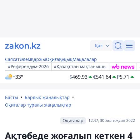
Қаз
Саясат
Әлем
Қаржы
Оқиға
Құқық
Мақалалар
#Референдум-2026
#Қазақстан мақтанышы
+33°
$
469.93
€
541.64
₽
5.71
Басты
Барлық жаңалықтар
Оқиғалар туралы жаңалықтар
Оқиғалар
12:47, 30 желтоқсан 2022
Ақтөбеде жоғалып кеткен 4