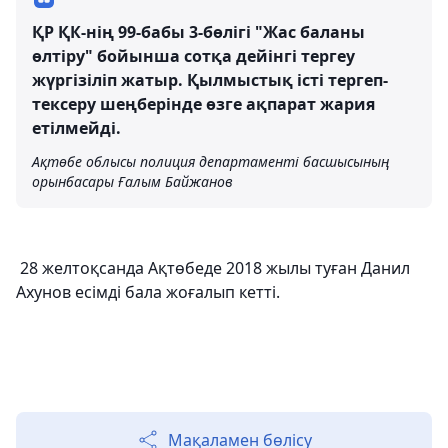
ҚР ҚК-нің 99-бабы 3-бөлігі "Жас баланы
өлтіру" бойынша сотқа дейінгі тергеу
жүргізіліп жатыр. Қылмыстық істі тергеп-
тексеру шеңберінде өзге ақпарат жария
етілмейді.
Ақтөбе облысы полиция департаменті басшысының
орынбасары Ғалым Байжанов
28 желтоқсанда Ақтөбеде 2018 жылы туған Данил
Ахунов есімді бала жоғалып кетті.
Мақаламен бөлісу