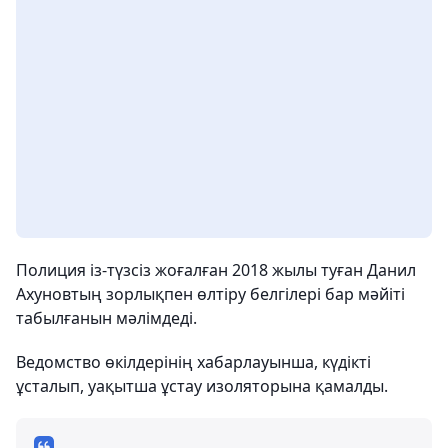
Полиция із-түзсіз жоғалған 2018 жылы туған Данил
Ахуновтың зорлықпен өлтіру белгілері бар мәйіті
табылғанын мәлімдеді.
Ведомство өкілдерінің хабарлауынша, күдікті
ұсталып, уақытша ұстау изоляторына қамалды.