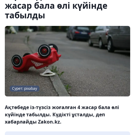
жасар бала өлі күйінде
табылды
Сурет: pixabay
Ақтөбеде із-түзсіз жоғалған 4 жасар бала өлі
күйінде табылды. Күдікті ұсталды, деп
хабарлайды Zakon.kz.