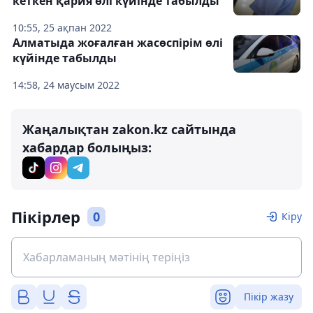
кеткен қария өлі күйінде табылды
10:55, 25 ақпан 2022
Алматыда жоғалған жасөспірім өлі
күйінде табылды
14:58, 24 маусым 2022
Жаңалықтан zakon.kz сайтында
хабардар болыңыз:
Пікірлер
0
Кіру
Пікір жазу