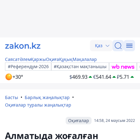
Қаз
Саясат
Әлем
Қаржы
Оқиға
Құқық
Мақалалар
#Референдум-2026
#Қазақстан мақтанышы
+30°
$
469.93
€
541.64
₽
5.71
Басты
Барлық жаңалықтар
Оқиғалар туралы жаңалықтар
Оқиғалар
14:58, 24 маусым 2022
Алматыда жоғалған