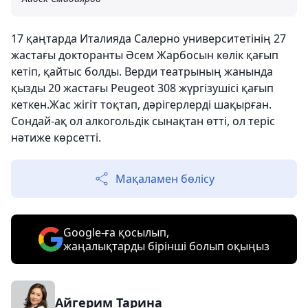
17 қаңтарда Италияда Салерно университетінің 27
жастағы докторанты Әсем Жарбосын көлік қағып
кетіп, қайтыс болды. Верди театрының жанында
қызды 20 жастағы Peugeot 308 жүргізушісі қағып
кеткен.Жас жігіт тоқтап, дәрігерлерді шақырған.
Сондай-ақ ол алкогольдік сынақтан өтті, ол теріс
нәтиже көрсетті.
Мақаламен бөлісу
Google-ға қосылып,
жаңалықтарды бірінші болып оқыңыз
Айгерим Тарина