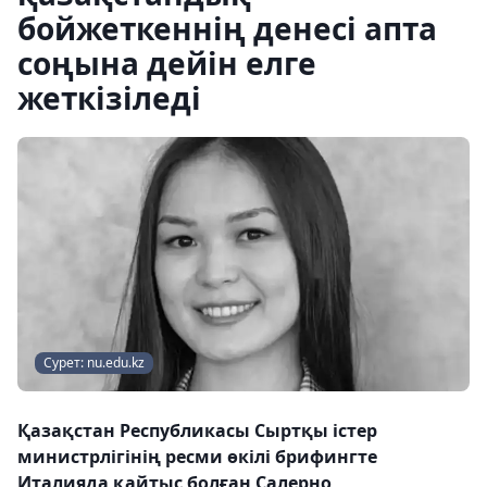
бойжеткеннің денесі апта
соңына дейін елге
жеткізіледі
Сурет: nu.edu.kz
Қазақстан Республикасы Сыртқы істер
министрлігінің ресми өкілі брифингте
Италияда қайтыс болған Салерно