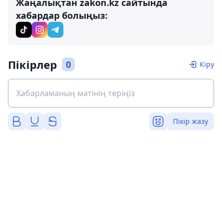
Жаңалықтан zakon.kz сайтында
хабардар болыңыз:
Пікірлер
0
Кіру
Пікір жазу