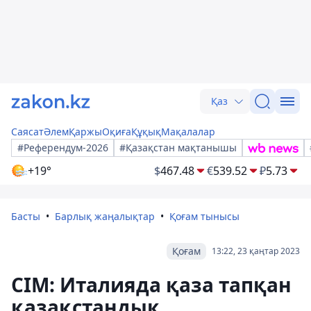
Қаз
Саясат
Әлем
Қаржы
Оқиға
Құқық
Мақалалар
#Референдум-2026
#Қазақстан мақтанышы
+19°
$
467.48
€
539.52
₽
5.73
Басты
Барлық жаңалықтар
Қоғам тынысы
Қоғам
13:22, 23 қаңтар 2023
СІМ: Италияда қаза тапқан
қазақстандық