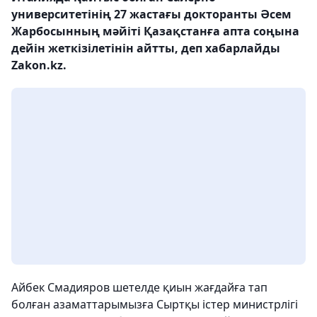
университетінің 27 жастағы докторанты Әсем
Жарбосынның мәйіті Қазақстанға апта соңына
дейін жеткізілетінін айтты, деп хабарлайды
Zakon.kz.
Айбек Смадияров шетелде қиын жағдайға тап
болған азаматтарымызға Сыртқы істер министрлігі