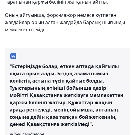
тарапынан қаржы бөлініп жатқанын айтты.
Оның айтуынша, форс-мажор немесе күтпеген
жағдайлар орын алған жағдайда барлық шығынды
мемлекет өтейді.
"Естеріңізде болар, өткен аптада қайғылы
оқиға орын алды. Біздің азаматымыз
көліктің астына түсіп қайтыс болды.
Туыстарының өтініші бойынша қазір
мәйітті Қазақстанға жеткізуге мемлекеттен
қаржы бөлініп жатыр. Құжаттар жақын
арада реттеледі, менің ойымша, аптаның
соңына дейін қаза тапқан бойжеткеннің
денесі Қазақстанға жеткізіледі".
Айбек Смадияров