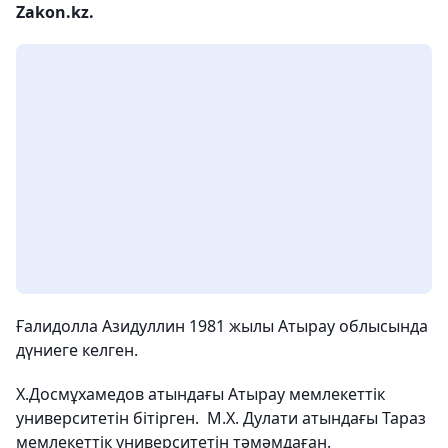
Zakon.kz.
Ғалидолла Азидуллин 1981 жылы Атырау облысында
дүниеге келген.
Х.Досмұхамедов атындағы Атырау мемлекеттік
университетін бітірген. М.Х. Дулати атындағы Тараз
мемлекеттік университетін тәмәмдаған.