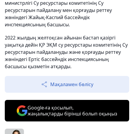
министрлігі Су ресурстары комитетінің Су
ресурстарын пайдалану мен қорғауды реттеу
жөніндегі Жайық-Каспий бассейндік
инспекциясының басшысы.
2022 жылдың желтоқсан айынан бастап қазіргі
уақытқа дейін ҚР ЭҚМ су ресурстары комитетінің Су
ресурстарын пайдалануды және қорғауды реттеу
жөніндегі Ертіс бассейндік инспекциясының
басшысы қызметін атқарды.
Мақаламен бөлісу
Google-ға қосылып,
жаңалықтарды бірінші болып оқыңыз