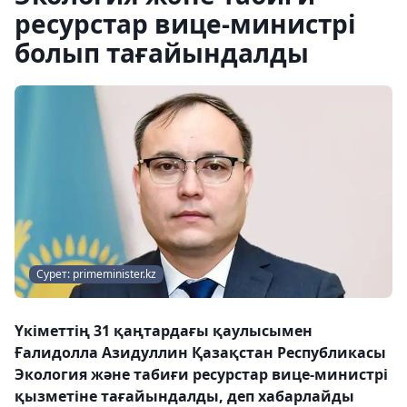
ресурстар вице-министрі
болып тағайындалды
Сурет: primeminister.kz
Үкіметтің 31 қаңтардағы қаулысымен
Ғалидолла Азидуллин Қазақстан Республикасы
Экология және табиғи ресурстар вице-министрі
қызметіне тағайындалды, деп хабарлайды