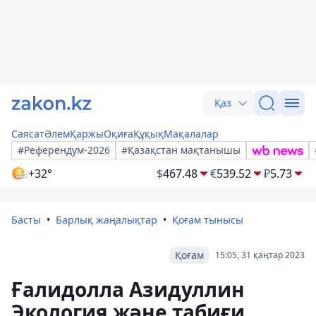
Қаз
Саясат
Әлем
Қаржы
Оқиға
Құқық
Мақалалар
#Референдум-2026
#Қазақстан мақтанышы
+32°
$
467.48
€
539.52
₽
5.73
Басты
Барлық жаңалықтар
Қоғам тынысы
Қоғам
15:05, 31 қаңтар 2023
Ғалидолла Азидуллин
Экология және табиғи