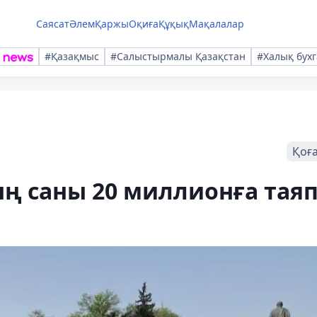
Саясат
Әлем
Қаржы
Оқиға
Құқық
Мақалалар
#Қазақмыс
#Салыстырмалы Қазақстан
#Халық бухг
Қоғ
ң саны 20 миллионға тая