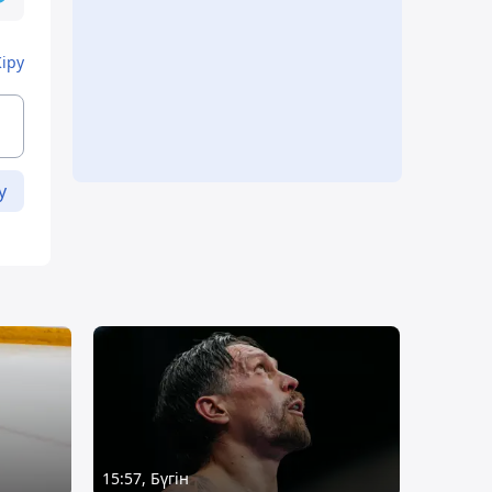
Кіру
у
15:57, Бүгін