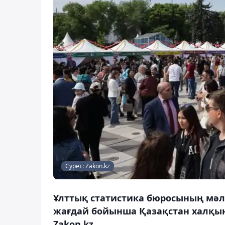
Сурет: Zakon.kz
Ұлттық статистика бюросының мәл
жағдай бойынша Қазақстан халқыны
Zakon.kz.