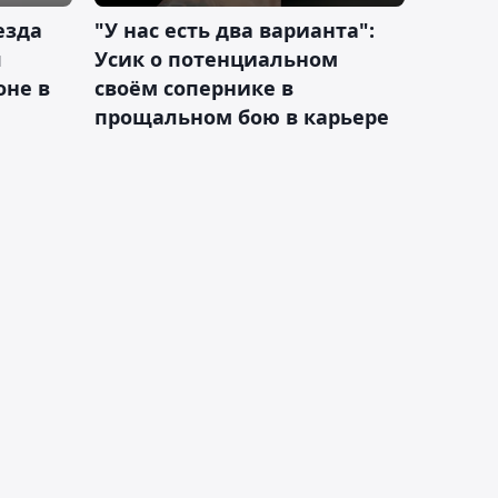
езда
"У нас есть два варианта":
я
Усик о потенциальном
оне в
своём сопернике в
прощальном бою в карьере