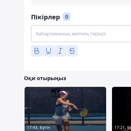
Пікірлер
0
Оқи отырыңыз
17:43, Бүгін
17:21, Б