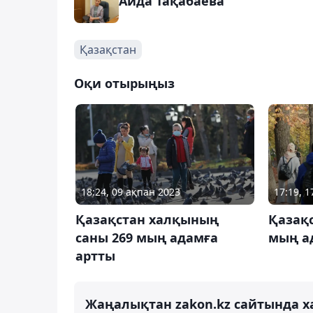
Аида Тақабаева
Қазақстан
Оқи отырыңыз
18:24, 09 ақпан 2023
17:19, 
Қазақстан халқының
Қазақс
саны 269 мың адамға
мың а
артты
Жаңалықтан zakon.kz сайтында х