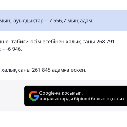
 мың, ауылдықтар – 7 556,7 мың адам.
е, табиғи өсім есебінен халық саны 268 791
– -6 946.
халық саны 261 845 адамға өскен.
Google-ға қосылып,
жаңалықтарды бірінші болып оқыңыз