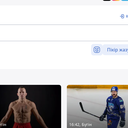
Пікір жаз
үгін
16:42, Бүгін