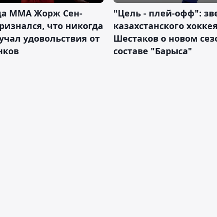
да ММА Жорж Сен-
"Цель - плей-офф": зв
ризнался, что никогда
казахстанского хокке
учал удовольствия от
Шестаков о новом сез
нков
составе "Барыса"