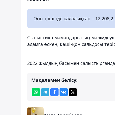
Оның ішінде қалалықтар – 12 208,2
Статистика мамандарының мәлімдеуінш
адамға өскен, көші-қон сальдосы теріс 
2022 жылдың басымен салыстырғанда 
Мақаламен бөлісу: