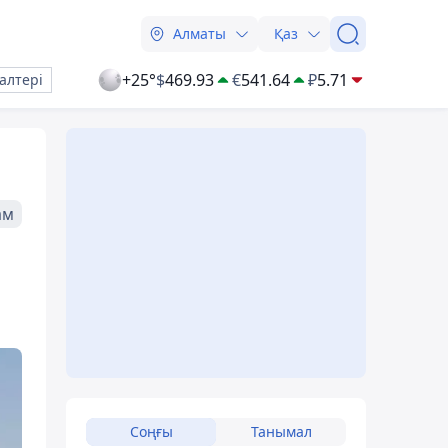
Алматы
Қаз
+25°
$
469.93
€
541.64
₽
5.71
алтері
ам
п
Соңғы
Танымал