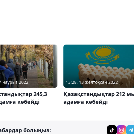
13:28, 13 желтоқсан 2022
17 наурыз 2022
Қазақстандықтар 212 м
тандықтар 245,3
адамға көбейді
дамға көбейді
абардар болыңыз: