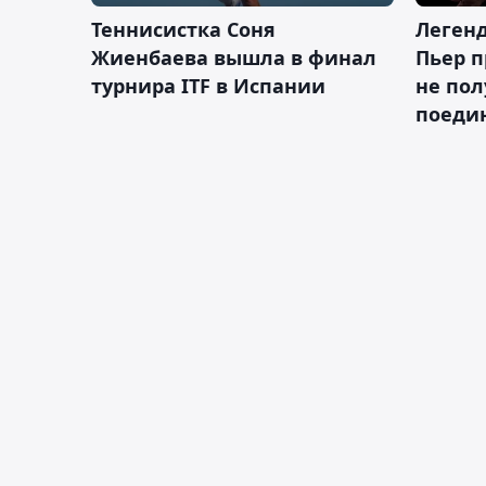
Теннисистка Соня
Леген
Жиенбаева вышла в финал
Пьер п
турнира ITF в Испании
не пол
поеди