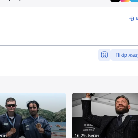
Пікір жаз
үгін
16:29, Бүгін