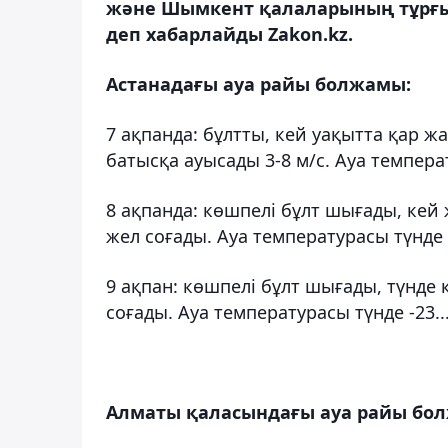
және Шымкент қалаларының тұрғын
деп хабарлайды Zakon.kz.
Астанадағы ауа райы болжамы:
7 ақпанда: бұлтты, кей уақытта қар ж
батысқа ауысады 3-8 м/с. Ауа температур
8 ақпанда: көшпелі бұлт шығады, кей 
жел соғады. Ауа температурасы түнде -20
9 ақпан: көшпелі бұлт шығады, түнде 
соғады. Ауа температурасы түнде -23...-
Алматы қаласындағы ауа райы бо