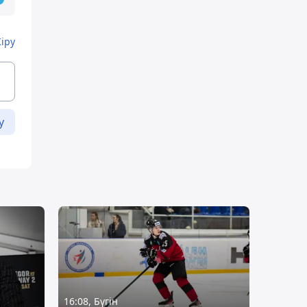
Кіру
у
16:08, Бүгін