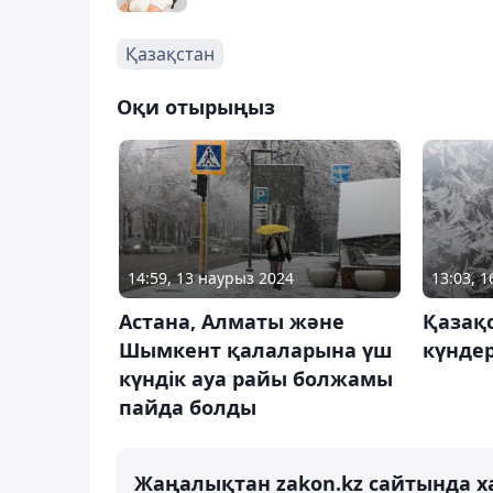
Қазақстан
Оқи отырыңыз
14:59, 13 наурыз 2024
13:03, 
Астана, Алматы және
Қазақс
Шымкент қалаларына үш
күндер
күндік ауа райы болжамы
пайда болды
Жаңалықтан zakon.kz сайтында х