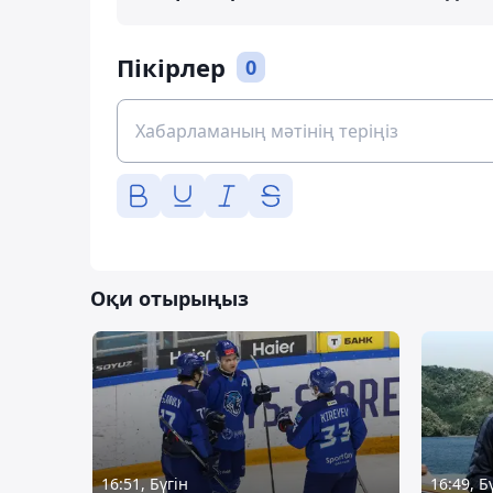
Пікірлер
0
Оқи отырыңыз
16:51, Бүгін
16:49, Б