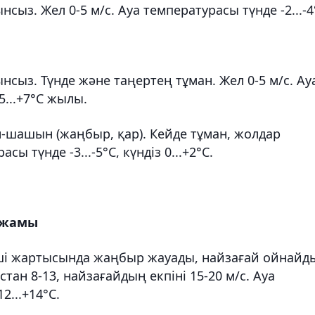
ыз. Жел 0-5 м/с. Ауа температурасы түнде -2...-4
сыз. Түнде және таңертең тұман. Жел 0-5 м/с. Ау
+5...+7°C жылы.
н-шашын (жаңбыр, қар). Кейде тұман, жолдар
сы түнде -3...-5°C, күндіз 0...+2°C.
лжамы
інші жартысында жаңбыр жауады, найзағай ойнайд
ан 8-13, найзағайдың екпіні 15-20 м/с. Ауа
2...+14°C.