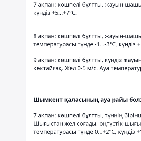
7 ақпан: көшпелі бұлтты, жауын-шашынс
күндіз +5...+7°C.
8 ақпан: көшпелі бұлтты, жауын-шашын
температурасы түнде -1...-3°C, күндіз 
9 ақпан: көшпелі бұлтты, күндіз жауы
көктайғақ. Жел 0-5 м/с. Ауа температура
Шымкент қаласының ауа райы бо
7 ақпан: көшпелі бұлтты, түннің бір
Шығыстан жел соғады, оңтүстік-шығыст
температурасы түнде 0...+2°C, күндіз +1