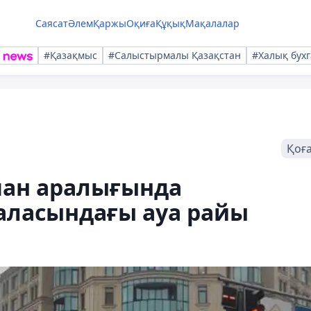
Саясат
Әлем
Қаржы
Оқиға
Құқық
Мақалалар
#Қазақмыс
#Салыстырмалы Қазақстан
#Халық бухг
Қоғ
пан аралығында
аласындағы ауа райы