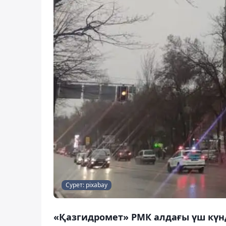
Сурет: pixabay
«Қазгидромет» РМК алдағы үш күнд