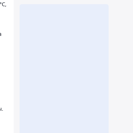
°C,
а
ы.