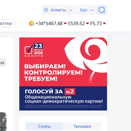
Алматы
Қаз
+34°
$
467.48
€
539.52
₽
5.73
алтері
ам
Соңғы
Танымал