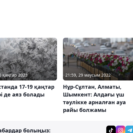
16 қаңтар 2023
21:59, 29 маусым 2022
танда 17-19 қаңтар
Нұр-Сұлтан, Алматы,
і де аяз болады
Шымкент: Алдағы үш
тәулікке арналған ауа
райы болжамы
абардар болыңыз: