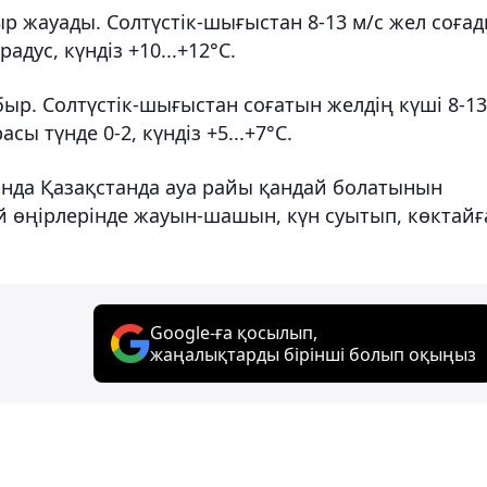
ыр жауады. Солтүстік-шығыстан 8-13 м/с жел соғад
дус, күндіз +10...+12°C.
быр. Солтүстік-шығыстан соғатын желдің күші 8-13
асы түнде 0-2, күндіз +5...+7°C.
нда Қазақстанда ауа райы қандай болатынын
й өңірлерінде жауын-шашын, күн суытып, көктайғ
Google-ға қосылып,
жаңалықтарды бірінші болып оқыңыз