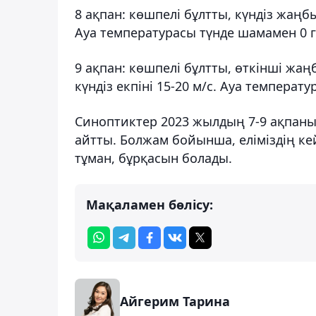
8 ақпан: көшпелі бұлтты, күндіз жаңб
Ауа температурасы түнде шамамен 0 гра
9 ақпан: көшпелі бұлтты, өткінші жаң
күндіз екпіні 15-20 м/с. Ауа температур
Синоптиктер 2023 жылдың 7-9 ақпаны
айтты. Болжам бойынша, еліміздің ке
тұман, бұрқасын болады.
Мақаламен бөлісу:
Айгерим Тарина