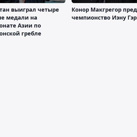
тан выиграл четыре
Конор Макгрегор пре
ые медали на
чемпионство Иэну Гэ
онате Азии по
онской гребле