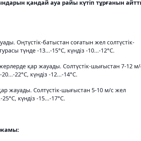
дарын қандай ауа райы күтіп тұрғанын айтт
ауады. Оңтүстік-батыстан соғатын жел солтүстік-
асы түнде -13...-15°C, күндіз -10...-12°C.
жерлерде қар жауады. Солтүстік-шығыстан 7-12 м/
...-22°C, күндіз -12...-14°C.
қар жауады. Солтүстік-шығыстан 5-10 м/с жел
25°C, күндіз -15...-17°C.
лжамы: