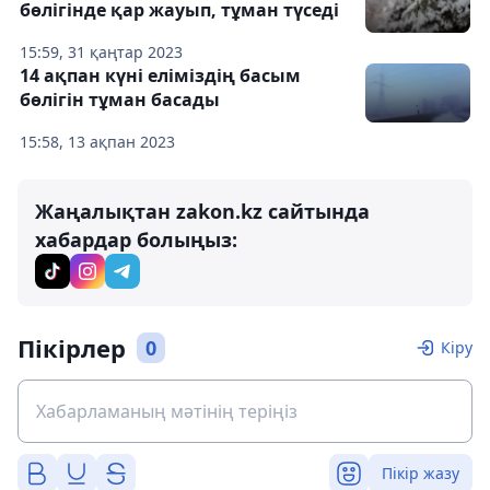
бөлігінде қар жауып, тұман түседі
15:59, 31 қаңтар 2023
14 ақпан күні еліміздің баcым
бөлігін тұман басады
15:58, 13 ақпан 2023
Жаңалықтан zakon.kz сайтында
хабардар болыңыз:
Пікірлер
0
Кіру
Пікір жазу