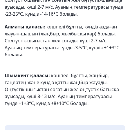
Солтүстік-шығыстан соғатын жел оңтүстік-шығысқа
ауысады, күші 2-7 м/с. Ауаның температурасы түнде
-23-25°С, күндіз -14-16°С болады.
Алматы қаласы:
көшпелі бұлтты, күндіз аздаған
жауын-шашын (жаңбыр, жылбысқы кар) болады.
Солтүстік-шығыстан жел соғады, күші 2-7 м/с.
Ауаның температурасы түнде -3-5°С, күндіз +1+3°С
болады.
Шымкент қаласы:
көшпелі бұлтты, жаңбыр,
таңертең және күндіз қатты жаңбыр жауады.
Оңтүстік-шығыстан соғатын жел оңтүстік-батысқа
ауысады, күші 8-13 м/с. Ауаның температурасы
түнде +1+3°С, күндіз +8+10°С болады.