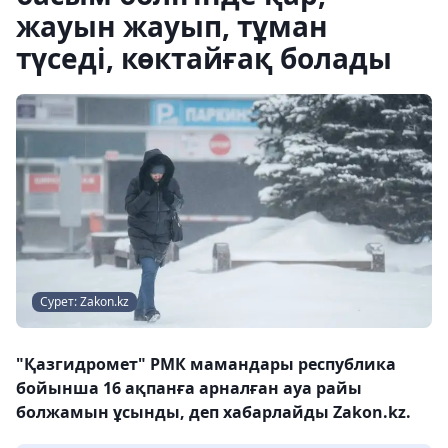
жауын жауып, тұман
түседі, көктайғақ болады
Сурет: Zakon.kz
"Қазгидромет" РМК мамандары республика
бойынша 16 ақпанға арналған ауа райы
болжамын ұсынды, деп хабарлайды Zakon.kz.