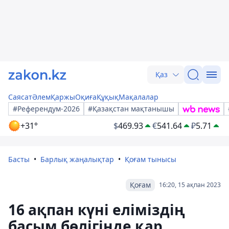
Қаз
Саясат
Әлем
Қаржы
Оқиға
Құқық
Мақалалар
#Референдум-2026
#Қазақстан мақтанышы
+31°
$
469.93
€
541.64
₽
5.71
Басты
Барлық жаңалықтар
Қоғам тынысы
Қоғам
16:20, 15 ақпан 2023
16 ақпан күні еліміздің
басым бөлігінде қар,