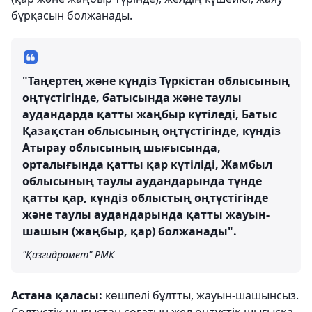
бұрқасын болжанады.
"Таңертең және күндіз Түркістан облысының
оңтүстігінде, батысында және таулы
аудандарда қатты жаңбыр күтіледі, Батыс
Қазақстан облысының оңтүстігінде, күндіз
Атырау облысының шығысында,
орталығында қатты қар күтіліді, Жамбыл
облысының таулы аудандарында түнде
қатты қар, күндіз облыстың оңтүстігінде
және таулы аудандарында қатты жауын-
шашын (жаңбыр, қар) болжанады".
"Қазгидромет" РМК
Астана қаласы:
көшпелі бұлтты, жауын-шашынсыз.