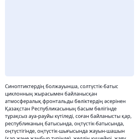
Синоптиктердің болжауынша, солтүстік-батыс
циклонның жырасымен байланысқан
атмосфералық фронтальды бөліктердің әсерінен
Қазақстан Республикасының басым бөлігінде
тұрақсыз ауа-рауйы күтіледі, соған байланысты қар,
республиканың батысында, оңтүстік-батысында,
оңтүстігінде, оңтүстік-шығысында жауын-шашын
(қар және жаңбыр түрінде), желдің күшейюі, жаяу