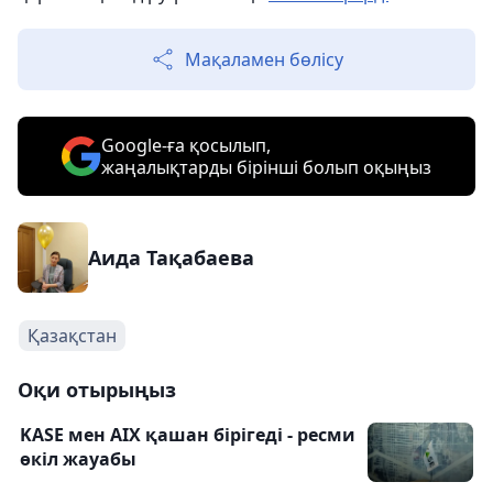
Мақаламен бөлісу
Google-ға қосылып,
жаңалықтарды бірінші болып оқыңыз
Аида Тақабаева
Қазақстан
Оқи отырыңыз
KASE мен AIX қашан бірігеді - ресми
өкіл жауабы