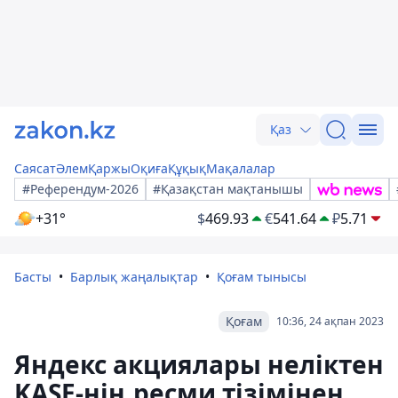
Қаз
Саясат
Әлем
Қаржы
Оқиға
Құқық
Мақалалар
#Референдум-2026
#Қазақстан мақтанышы
+31°
$
469.93
€
541.64
₽
5.71
Басты
Барлық жаңалықтар
Қоғам тынысы
Қоғам
10:36, 24 ақпан 2023
Яндекс акциялары неліктен
KASE-нің ресми тізімінен