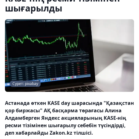
шығарылды
Сурет: pixabay
Астанада өткен KASE day шарасында "Қазақстан
қор биржасы" АҚ басқарма төрағасы Алина
Алдамберген Яндекс акцияларының KASE-нің
ресми тізімінен шығарылу себебін түсіндірді,
деп хабарлайды Zakon.kz тілшісі.