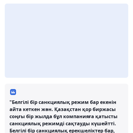
"Белгілі бір санкциялық режим бар екенін
айта кеткен жөн. Қазақстан қор биржасы
соңғы бір жылда бұл компанияға қатысты
санкциялық режимді сақтауды күшейтті.
Белгілі бір санкциялық ерекшеліктер бар,