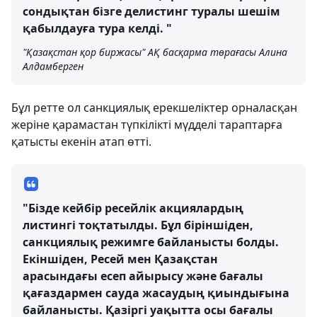
сондықтан бізге делистинг туралы шешім
қабылдауға тура келді. "
"Қазақстан қор биржасы" АҚ басқарма төрағасы Алина
Алдамберген
Бұл ретте ол санкциялық ерекшеліктер орналасқан
жеріне қарамастан түпкілікті мүдделі тараптарға
қатысты екенін атап өтті.
"Бізде кейбір ресейлік акциялардың
листингі тоқтатылды. Бұл біріншіден,
санкциялық режимге байланысты болды.
Екіншіден, Ресей мен Қазақстан
арасындағы есеп айырысу және бағалы
қағаздармен сауда жасаудың қиындығына
байланысты. Қазіргі уақытта осы бағалы