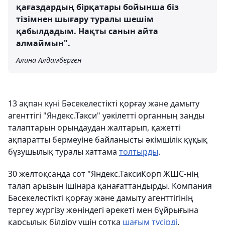
қағаздардың бірқатары бойынша біз
тізімнен шығару туралы шешім
қабылдадым. Нақты санын айта
алмаймын".
Алина Алдамберген
13 ақпан күні Бәсекелестікті қорғау және дамыту
агенттігі "Яндекс.Такси" уәкілетті органның заңды
талаптарын орындаудан жалтарып, қажетті
ақпаратты бермеуіне байланысты әкімшілік құқық
бұзушылық туралы хаттама
толтырды
.
30 желтоқсанда сот "Яндекс.ТаксиКорп ЖШС-нің
талап арызын ішінара қанағаттандырды. Компания
Бәсекелестікті қорғау және дамыту агенттігінің
тергеу жүргізу жөніндегі әрекеті мен бұйрығына
қарсылық білдіру үшін сотқа
шағым түсірді
.