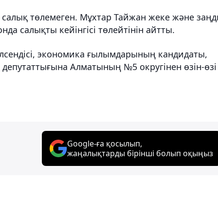
 салық төлемеген. Мұхтар Тайжан жеке және заң
нда салықты кейінгісі төлейтінін айтты.
елсендісі, экономика ғылымдарының кандидаты,
і депутаттығына Алматының №5 округінен өзін-өзі
Google-ға қосылып,
жаңалықтарды бірінші болып оқыңыз