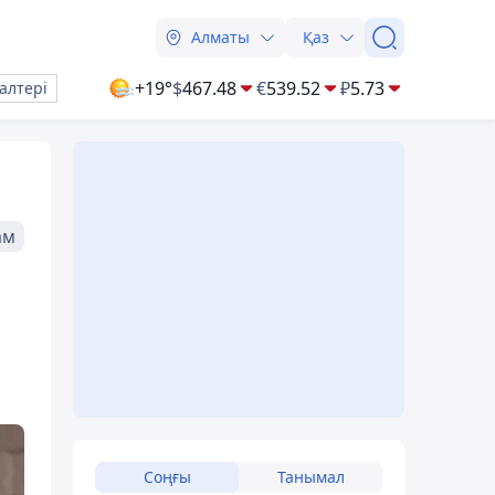
Алматы
Қаз
+19°
$
467.48
€
539.52
₽
5.73
алтері
ам
Соңғы
Танымал