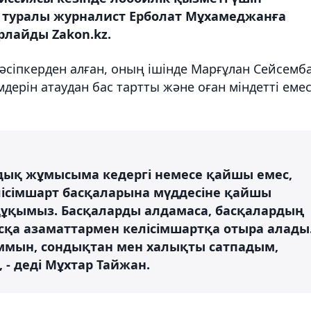
л туралы журналист Ерболат Мұхамеджанға
рлайды Zakon.kz.
әсіпкерден алған, оның ішінде Марғұлан Сейсемб
мдерін атаудан бас тартты және оған міндетті еме
мдық жұмысыма кедергі немесе қайшы емес,
лісімшарт басқаларына мүддесіне қайшы
ң құқымыз. Басқаларды алдамаса, басқалардың
асқа азаматтармен келісімшартқа отыра алады
ммын, сондықтан мен халықты сатпадым,
- деді Мұхтар Тайжан.