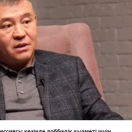
ссиясы кезінде лоббилік қызметі үшін