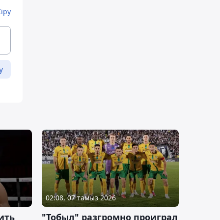
Кіру
у
02:08, 07 тамыз 2026
ить
"Тобыл" разгромно проиграл