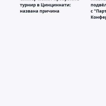
турнир в Цинциннати:
подвёл
названа причина
с "Пар
Конфе