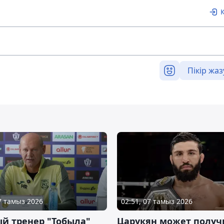
Пікір жаз
07 тамыз 2026
02:51, 07 тамыз 2026
й тренер "Тобыла"
Царукян может получ