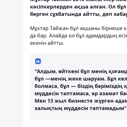
кәсіпкерлерден ақша алған. Ол бұ
берген сұхбатында айтты, деп хаба
Мұхтар Тайжан бұл ақшаны бірнеше к
да бар. Алайда ол бұл адамдардың есі
екенін айтты.
"Алдым, өйткені бұл менің қоға
бұл —менің жеке шаруам. Бұл ке
болмаса, бұл — біздің бәрімізді
мүддесін таптамаса, әр азамат б
Мен 13 жыл бизнесте жүрген ада
халықтың мүддесін таптамадым", 