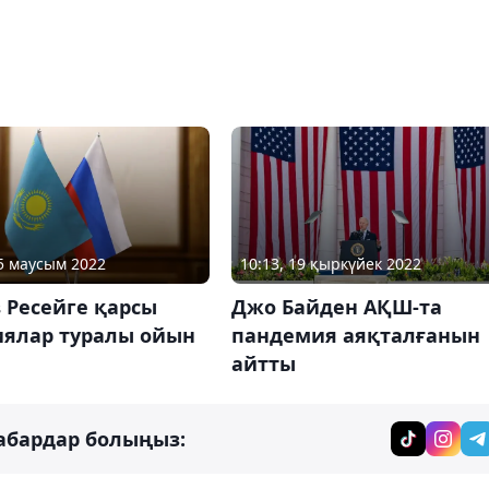
15 маусым 2022
10:13, 19 қыркүйек 2022
 Ресейге қарсы
Джо Байден АҚШ-та
иялар туралы ойын
пандемия аяқталғанын
айтты
абардар болыңыз: