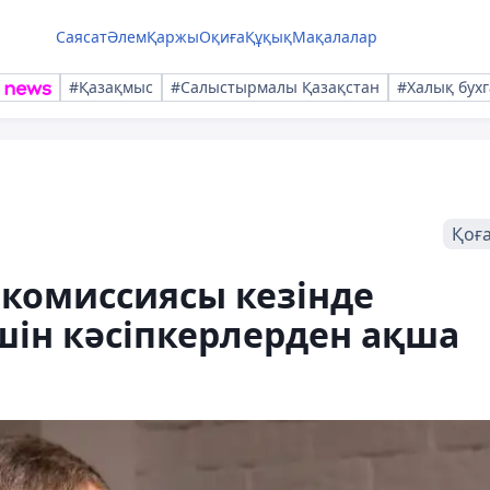
Саясат
Әлем
Қаржы
Оқиға
Құқық
Мақалалар
#Қазақмыс
#Салыстырмалы Қазақстан
#Халық бухг
Қоғ
комиссиясы кезінде
шін кәсіпкерлерден ақша