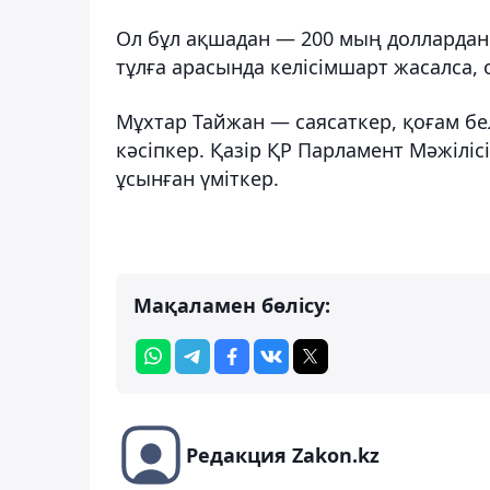
Ол бұл ақшадан — 200 мың доллардан
тұлға арасында келісімшарт жасалса, о
Мұхтар Тайжан — саясаткер, қоғам б
кәсіпкер. Қазір ҚР Парламент Мәжіліс
ұсынған үміткер.
Мақаламен бөлісу:
Редакция Zakon.kz