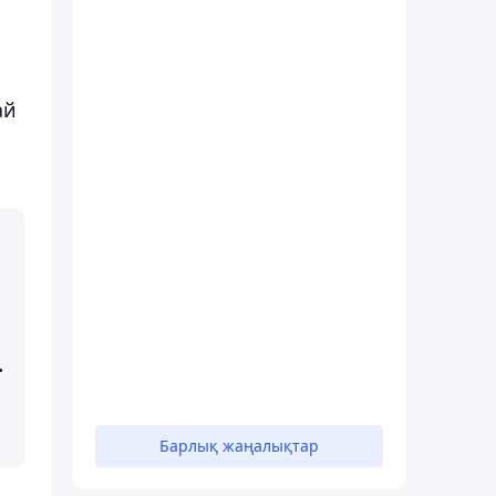
ай
с
.
Барлық жаңалықтар