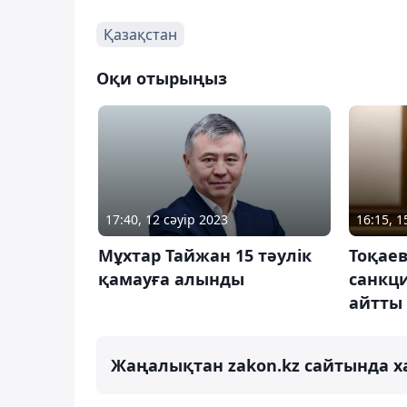
Қазақстан
Оқи отырыңыз
17:40, 12 сәуір 2023
16:15, 
Мұхтар Тайжан 15 тәулік
Тоқаев
қамауға алынды
санкц
айтты
Жаңалықтан zakon.kz сайтында х