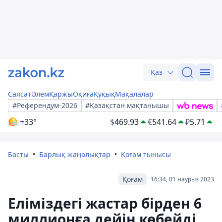
Қаз
Саясат
Әлем
Қаржы
Оқиға
Құқық
Мақалалар
#Референдум-2026
#Қазақстан мақтанышы
+33°
$
469.93
€
541.64
₽
5.71
Басты
Барлық жаңалықтар
Қоғам тынысы
Қоғам
16:34, 01 наурыз 2023
Еліміздегі жастар бірден 6
миллионға дейін көбейді