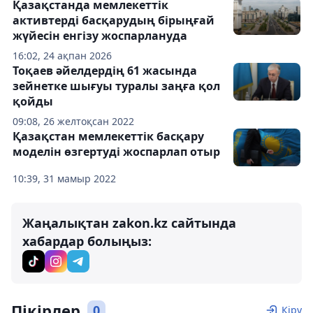
Қазақстанда мемлекеттік
активтерді басқарудың бірыңғай
жүйесін енгізу жоспарлануда
16:02, 24 ақпан 2026
Тоқаев әйелдердің 61 жасында
зейнетке шығуы туралы заңға қол
қойды
09:08, 26 желтоқсан 2022
Қазақстан мемлекеттік басқару
моделін өзгертуді жоспарлап отыр
10:39, 31 мамыр 2022
Жаңалықтан zakon.kz сайтында
хабардар болыңыз:
Пікірлер
0
Кіру