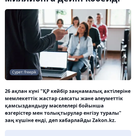
Сурет: freepik
26 ақпан күні "ҚР кейбір заңнамалық актілеріне
мемлекеттік жастар саясаты және әлеуметтік
қамсыздандыру мәселелері бойынша
өзгерістер мен толықтырулар енгізу туралы"
заң күшіне енді, деп хабарлайды Zakon.kz.