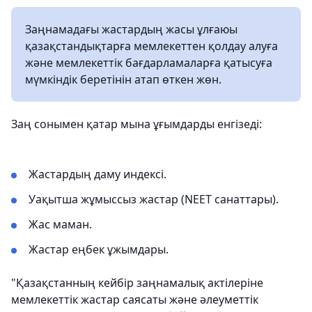
Заңнамадағы жастардың жасы ұлғаюы
қазақстандықтарға мемлекеттен қолдау алуға
және мемлекеттік бағдарламаларға қатысуға
мүмкіндік беретінін атап өткен жөн.
Заң сонымен қатар мына ұғымдарды енгізеді:
Жастардың даму индексі.
Уақытша жұмыссыз жастар (NEET санаттары).
Жас маман.
Жастар еңбек ұжымдары.
"Қазақстанның кейбір заңнамалық актілеріне
мемлекеттік жастар саясаты және әлеуметтік