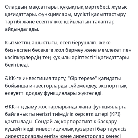
Олардың мақсаттары, құқықтық мәртебесі, жұмыс
қағидаттары, функциялары, мүлікті қалыптастыру
тәртібі және есептілікке қойылатын талаптар
айқындалады.
Қызметтің ашықтығы, есеп берушілігі, жеке
бизнеспен бәсекеге жол бермеу және мемлекет пен
кәсіпкерлердің тең құқылы әріптестігі қағидаттары
бекітіледі.
ӘКК-ге инвестиция тарту, "бір терезе" қағидаты
бойынша инвесторларды сүйемелдеу, экспорттық
әлеуетті қолдау функциялары жүктеледі.
ӘКК-нің даму жоспарларында жаңа функцияларға
байланысты негізгі тиімділік көрсеткіштері (KPI)
қамтылады. Сондай-ақ корпоративтік басқару
күшейтіледі: инвестициялық құзыреті бар тәуелсіз
директорларды енгізу және директорлар кеңесі