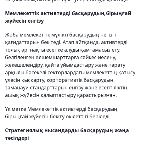
Мемлекеттік активтерді басқарудың бірыңғай
жүйесін енгізу
Жоба мемлекеттік мүлікті басқарудың негізгі
қағидаттарын бекітеді. Атап айтқанда, активтерді
толық әрі нақты есепке алуды қамтамасыз ету,
белгіленген өлшемшарттарға сәйкес иелену,
жекешелендіру, қайта ұйымдастыру және тарату
арқылы бәсекелі секторлардағы мемлекеттің қатысу
үлесін қысқарту, корпоративтік басқарудың
заманауи стандарттарын енгізу және есептіліктің
ашық жүйесін қалыптастыру қарастырылған.
Үкіметке Мемлекеттік активтерді басқарудың
бірыңғай жүйесін бекіту өкілеттігі беріледі.
Стратегиялық нысандарды басқарудың жаңа
тәсілдері