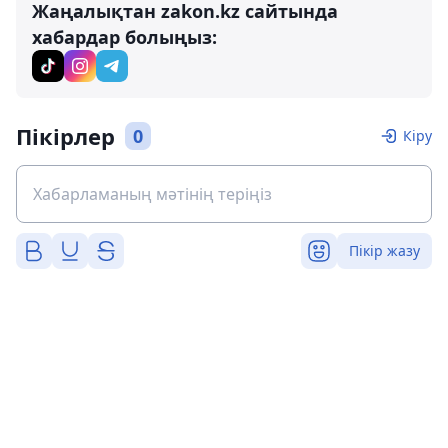
Жаңалықтан zakon.kz сайтында
хабардар болыңыз:
Пікірлер
0
Кіру
Пікір жазу