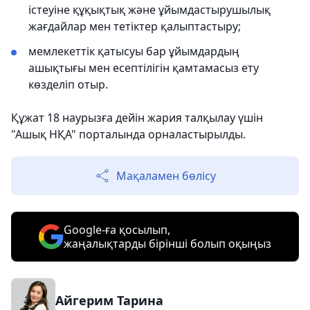
істеуіне құқықтық және ұйымдастырушылық
жағдайлар мен тетіктер қалыптастыру;
мемлекеттік қатысуы бар ұйымдардың
ашықтығы мен есептілігін қамтамасыз ету
көзделіп отыр.
Құжат 18 наурызға дейін жария талқылау үшін
"Ашық НҚА" порталында орналастырылды.
Мақаламен бөлісу
Google-ға қосылып,
жаңалықтарды бірінші болып оқыңыз
Айгерим Тарина