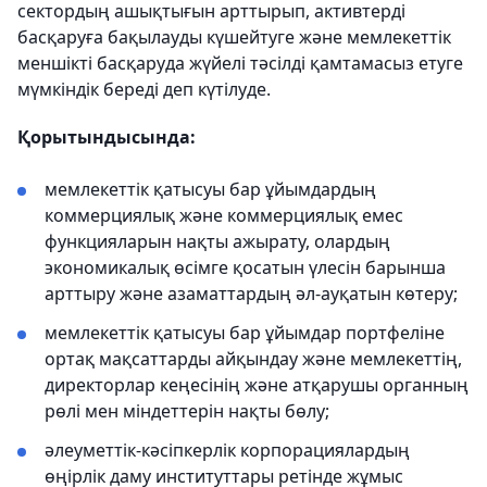
сектордың ашықтығын арттырып, активтерді
басқаруға бақылауды күшейтуге және мемлекеттік
меншікті басқаруда жүйелі тәсілді қамтамасыз етуге
мүмкіндік береді деп күтілуде.
Қорытындысында:
мемлекеттік қатысуы бар ұйымдардың
коммерциялық және коммерциялық емес
функцияларын нақты ажырату, олардың
экономикалық өсімге қосатын үлесін барынша
арттыру және азаматтардың әл-ауқатын көтеру;
мемлекеттік қатысуы бар ұйымдар портфеліне
ортақ мақсаттарды айқындау және мемлекеттің,
директорлар кеңесінің және атқарушы органның
рөлі мен міндеттерін нақты бөлу;
әлеуметтік-кәсіпкерлік корпорациялардың
өңірлік даму институттары ретінде жұмыс