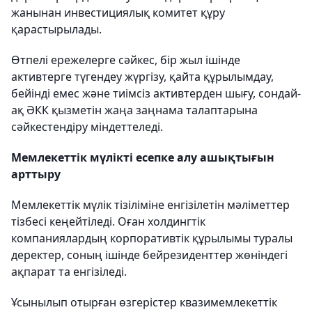
жанынан инвестициялық комитет құру
қарастырылады.
Өтпелі ережелерге сәйкес, бір жыл ішінде
активтерге түгендеу жүргізу, қайта құрылымдау,
бейінді емес және тиімсіз активтерден шығу, сондай-
ақ ӘКК қызметін жаңа заңнама талаптарына
сәйкестендіру міндеттеледі.
Мемлекеттік мүлікті есепке алу ашықтығын
арттыру
Мемлекеттік мүлік тізіліміне енгізілетін мәліметтер
тізбесі кеңейтіледі. Оған холдингтік
компаниялардың корпоративтік құрылымы туралы
деректер, соның ішінде бейрезиденттер жөніндегі
ақпарат та енгізіледі.
Ұсынылып отырған өзгерістер квазимемлекеттік