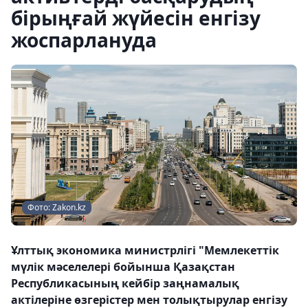
бірыңғай жүйесін енгізу
жоспарлануда
Фото: Zakon.kz
Ұлттық экономика министрлігі "Мемлекеттік
мүлік мәселелері бойынша Қазақстан
Республикасының кейбір заңнамалық
актілеріне өзгерістер мен толықтырулар енгізу