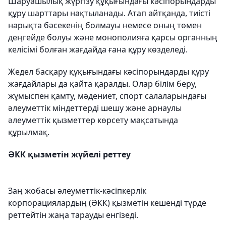
Шаруашылық жүргізу құқығындағы кәсіпорындарды
құру шарттары нақтыланады. Атап айтқанда, тиісті
нарықта бәсекенің болмауы немесе оның төмен
деңгейде болуы және монополияға қарсы органның
келісімі болған жағдайда ғана құру көзделеді.
Жедел басқару құқығындағы кәсіпорындарды құру
жағдайлары да қайта қаралды. Олар білім беру,
жұмыспен қамту, мәдениет, спорт салаларындағы
әлеуметтік міндеттерді шешу және арнаулы
әлеуметтік қызметтер көрсету мақсатында
құрылмақ.
ӘКК қызметін жүйелі реттеу
Заң жобасы әлеуметтік-кәсіпкерлік
корпорациялардың (ӘКК) қызметін кешенді түрде
реттейтін жаңа тарауды енгізеді.