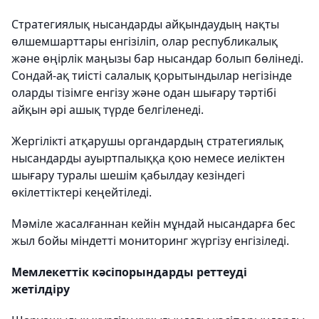
Стратегиялық нысандарды айқындаудың нақты
өлшемшарттары енгізіліп, олар республикалық
және өңірлік маңызы бар нысандар болып бөлінеді.
Сондай-ақ тиісті салалық қорытындылар негізінде
оларды тізімге енгізу және одан шығару тәртібі
айқын әрі ашық түрде белгіленеді.
Жергілікті атқарушы органдардың стратегиялық
нысандарды ауыртпалыққа қою немесе иеліктен
шығару туралы шешім қабылдау кезіндегі
өкілеттіктері кеңейтіледі.
Мәміле жасалғаннан кейін мұндай нысандарға бес
жыл бойы міндетті мониторинг жүргізу енгізіледі.
Мемлекеттік кәсіпорындарды реттеуді
жетілдіру