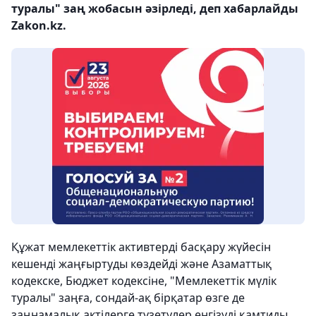
туралы" заң жобасын әзірледі, деп хабарлайды
Zakon.kz.
Құжат мемлекеттік активтерді басқару жүйесін
кешенді жаңғыртуды көздейді және Азаматтық
кодекске, Бюджет кодексіне, "Мемлекеттік мүлік
туралы" заңға, сондай-ақ бірқатар өзге де
заңнамалық актілерге түзетулер енгізуді қамтиды.