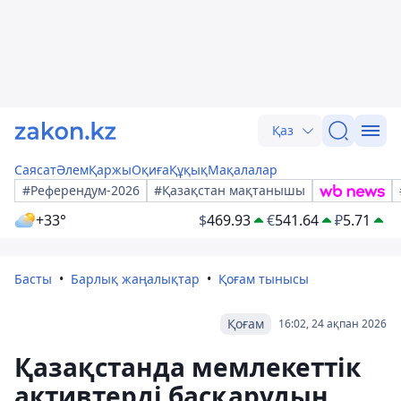
Қаз
Саясат
Әлем
Қаржы
Оқиға
Құқық
Мақалалар
#Референдум-2026
#Қазақстан мақтанышы
+33°
$
469.93
€
541.64
₽
5.71
Басты
Барлық жаңалықтар
Қоғам тынысы
Қоғам
16:02, 24 ақпан 2026
Қазақстанда мемлекеттік
активтерді басқарудың