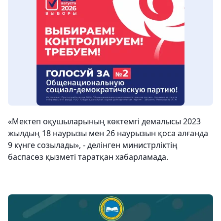
«Мектеп оқушыларының көктемгі демалысы 2023
жылдың 18 наурызы мен 26 наурызын қоса алғанда
9 күнге созылады», - делінген министрліктің
баспасөз қызметі таратқан хабарламада.