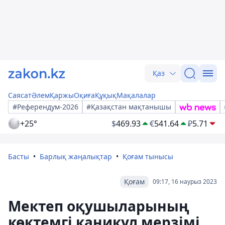
Қаз
Саясат
Әлем
Қаржы
Оқиға
Құқық
Мақалалар
#Референдум-2026
#Қазақстан мақтанышы
+25°
$
469.93
€
541.64
₽
5.71
Басты
Барлық жаңалықтар
Қоғам тынысы
Қоғам
09:17, 16 наурыз 2023
Мектеп оқушыларының
көктемгі каникул мерзімі