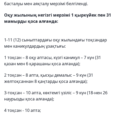
басталуы мен аяқталу мерзімі белгіленді.
Оқу жылының негізгі мерзімі 1 қыркүйек пен 31
мамырды қоса алғанда:
1-11 (12) сыныптардағы оқу жылындағы тоқсандар
мен каникулдардың ұзақтығы:
1 тоқсан – 8 оқу аптасы, күзгі каникул – 7 күн (31
қазан мен 6 қарашаны қоса алғанда);
2 тоқсан – 8 апта, қысқы демалыс – 9 күн (31
желтоқсаннан 8 қаңтарды қоса алғанда);
3-тоқсан – 10 апта, көктемгі үзіліс – 9 күн (18-нен 26
наурызды қоса алғанда);
4 тоқсан - 10 апта;