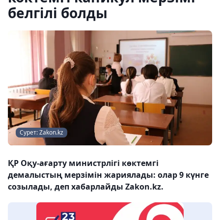
белгілі болды
Сурет: Zakon.kz
ҚР Оқу-ағарту министрлігі көктемгі
демалыстың мерзімін жариялады: олар 9 күнге
созылады, деп хабарлайды Zakon.kz.