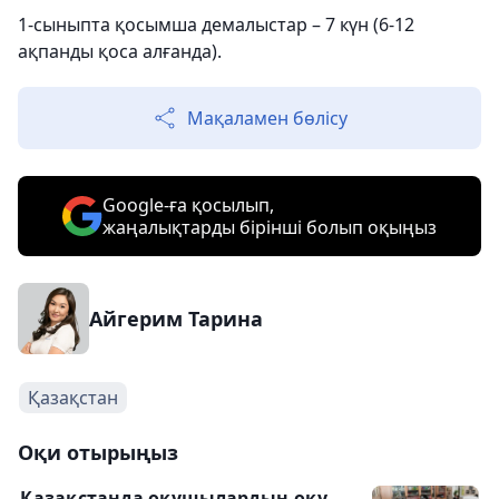
1-сыныпта қосымша демалыстар – 7 күн (6-12
ақпанды қоса алғанда).
Мақаламен бөлісу
Google-ға қосылып,
жаңалықтарды бірінші болып оқыңыз
Айгерим Тарина
Қазақстан
Оқи отырыңыз
Қазақстанда оқушылардың оқу