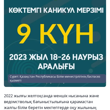
Сурет: Қазақстан Республикасы Білім министрлігінің баспасөз
қызметі
2022 жылғы желтоқсанда меншік нысанына және
ведомстволық бағыныстылығына қарамастан
жалпы білім беретін мектептерде оқу жылының