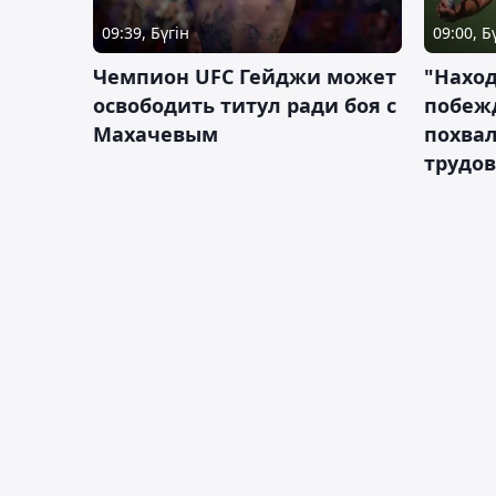
09:39, Бүгін
09:00, Б
Чемпион UFC Гейджи может
"Наход
освободить титул ради боя с
побежд
Махачевым
похва
трудов