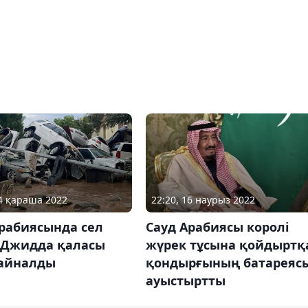
24 қараша 2022
22:20, 16 наурыз 2022
Арабиясында сел
Сауд Арабиясы королі
, Джидда қаласы
жүрек тұсына қойдыртқ
 айналды
қондырғының батареяс
ауыстыртты