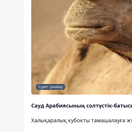
Сурет: pixabay
Сауд Арабиясының солтүстік-батыс
Халықаралық кубокты тамашалауға жү