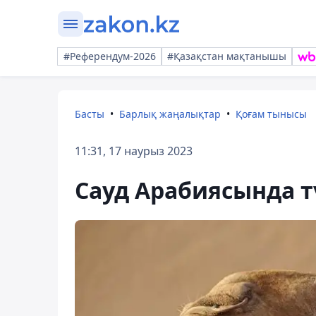
#Референдум-2026
#Қазақстан мақтанышы
Басты
Барлық жаңалықтар
Қоғам тынысы
11:31, 17 наурыз 2023
Сауд Арабиясында т