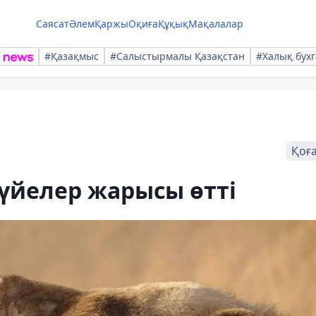
Саясат
Әлем
Қаржы
Оқиға
Құқық
Мақалалар
#Қазақмыс
#Салыстырмалы Қазақстан
#Халық бухг
Қоғ
үйелер жарысы өтті