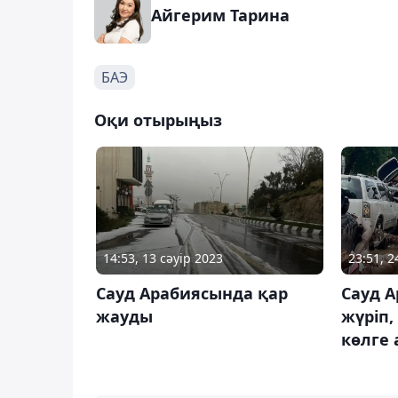
Айгерим Тарина
БАЭ
Оқи отырыңыз
14:53, 13 сәуір 2023
23:51, 
Сауд Арабиясында қар
Сауд 
жауды
жүріп
көлге