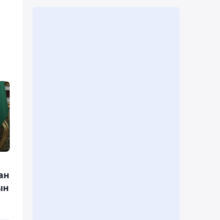
ан
ын