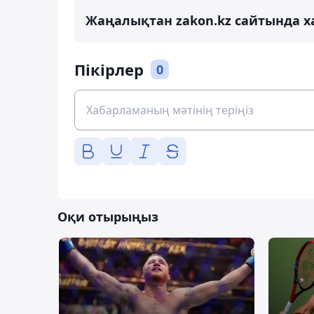
Жаңалықтан zakon.kz сайтында х
Пікірлер
0
Оқи отырыңыз