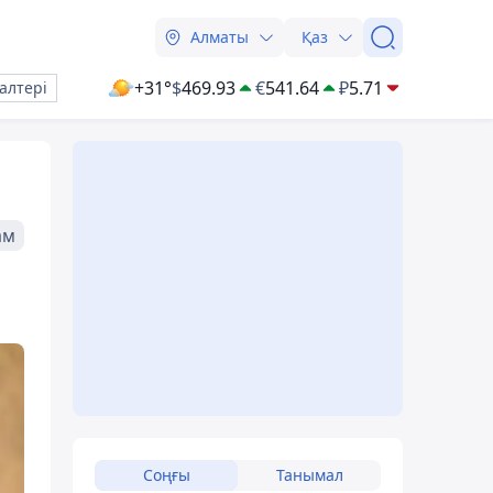
Алматы
Қаз
+31°
$
469.93
€
541.64
₽
5.71
алтері
ам
Соңғы
Танымал