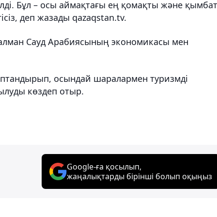
ілді. Бұл – осы аймақтағы ең қомақты және қымба
сіз, деп жазады qazaqstan.tv.
Салман Сауд Арабиясының экономикасы мен
раптандырып, осындай шаралармен туризмді
тылуды көздеп отыр.
Google-ға қосылып,
жаңалықтарды бірінші болып оқыңыз