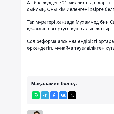
Ал бас жүлдеге 21 миллион доллар тіг
сыйлық. Оны кім иеленгені әзірге белгі
Тақ мұрагері ханзада Мұхаммед бин 
қоғамын өзгертуге күш салып жатыр.
Сол реформа аясында өндірісті әрта
өркендетіп, мұнайға тәуелділіктен құ
Мақаламен бөлісу: