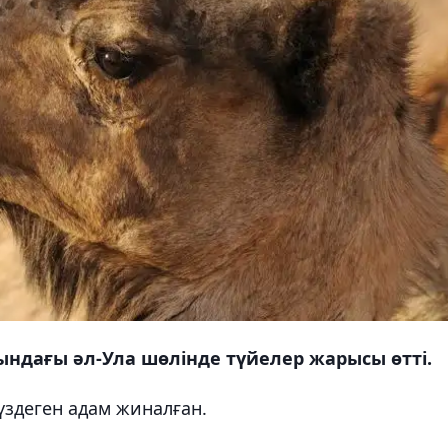
ындағы әл-Ула шөлінде түйелер жарысы өтті.
здеген адам жиналған.