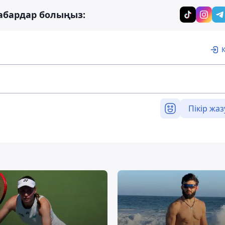
абардар болыңыз:
Пікір жаз