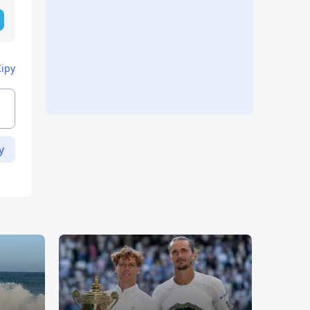
Кіру
у