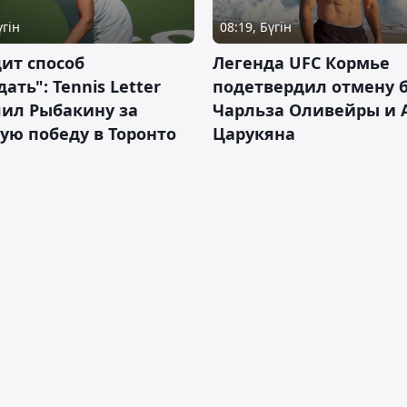
үгін
08:19, Бүгін
ит способ
Легенда UFC Кормье
ать": Tennis Letter
подетвердил отмену 
лил Рыбакину за
Чарльза Оливейры и 
ую победу в Торонто
Царукяна