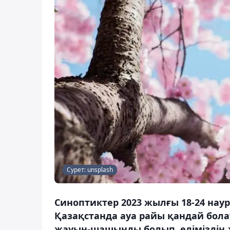
Сурет: unsplash
Синоптиктер 2023 жылғы 18-24 нау
Қазақстанда ауа райы қандай бол
жауын-шашынды болып, еліміздің 