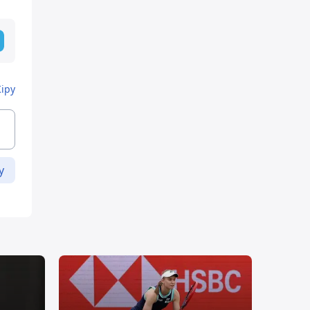
Кіру
у