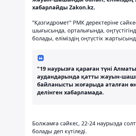
хабарлайды Zakon.kz.
"Қазгидромет" РМК деректеріне сәйкес,
шығысында, орталығында, оңтүстігін
болады, еліміздің оңтүстік жартысы
"19 наурызға қараған түні Алмат
аудандарында қатты жауын-шашын
байланысты жоғарыда аталған өңі
делінген хабарламада.
Болжамға сәйкес, 22-24 наурызда сол
болады деп күтіледі.