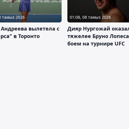
08 тамыз 2026
01:08, 08 тамыз 2026
 Андреева вылетела с
Дияр Нургожай оказа
рса" в Торонто
тяжелее Бруно Лопеса
боем на турнире UFC