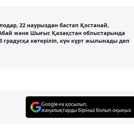
лодар, 22 наурыздан бастап Қостанай,
, Абай және Шығыс Қазақстан облыстарында
13 градусқа көтеріліп, күн күрт жылынады деп
Google-ға қосылып,
жаңалықтарды бірінші болып оқыңыз