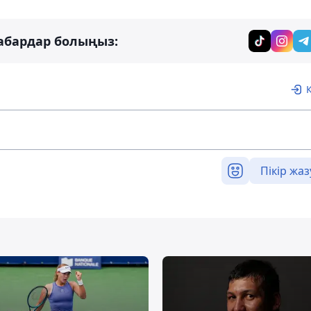
абардар болыңыз:
Пікір жаз