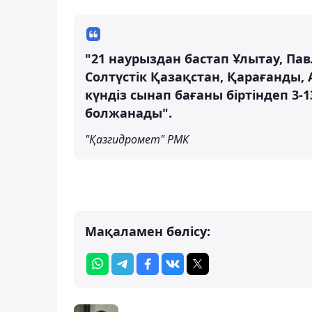
"21 наурыздан бастап Ұлытау, Пав
Солтүстік Қазақстан, Қарағанды
күндіз сынап бағаны біртіндеп 3-
болжанады".
"Қазгидромет" РМК
Мақаламен бөлісу: