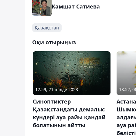
Камшат Сатиева
Қазақстан
Оқи отырыңыз
12:59, 21 шілде 2023
18:52, 
Синоптиктер
Астана
Қазақстандағы демалыс
Шымке
күндері ауа райы қандай
алдағы
болатынын айтты
ауа р
бөлісті