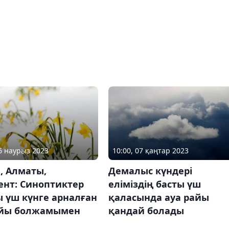
06 наурыз 2023
10:00, 07 қаңтар 2023
, Алматы,
Демалыс күндері
нт: Синоптиктер
еліміздің басты үш
 үш күнге арналған
қаласында ауа райы
айы болжамымен
қандай болады