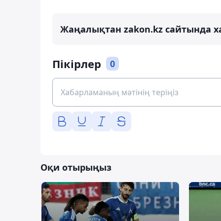
Жаңалықтан zakon.kz сайтында х
Пікірлер
0
Оқи отырыңыз