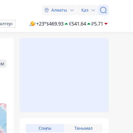
Алматы
Қаз
+23°
$
469.93
€
541.64
₽
5.71
алтері
ам
Соңғы
Танымал