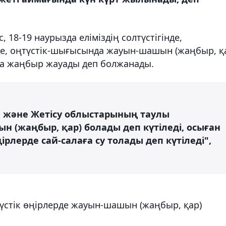
 18-19 наурызда еліміздің солтүстігінде,
де, оңтүстік-шығысында жауын-шашын (жаңбыр, қ
нда жаңбыр жауады деп болжанады.
ы және Жетісу облыстарының таулы
 (жаңбыр, қар) болады деп күтіледі, осыған
рлерде сай-салаға су толады деп күтіледі",
түстік өңірлерде жауын-шашын (жаңбыр, қар)