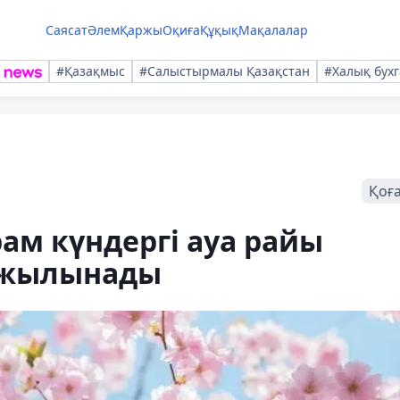
Саясат
Әлем
Қаржы
Оқиға
Құқық
Мақалалар
#Қазақмыс
#Салыстырмалы Қазақстан
#Халық бухг
Қоғ
ам күндергі ауа райы
 жылынады