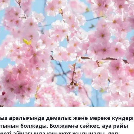
рыз аралығында демалыс және мереке күндері
атынын болжады. Болжамға сәйкес, ауа райы
жеті аймағында күн күрт жылынады, деп