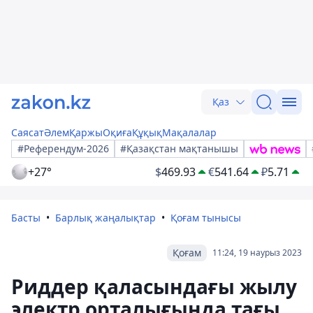
Қаз
Саясат
Әлем
Қаржы
Оқиға
Құқық
Мақалалар
#Референдум-2026
#Қазақстан мақтанышы
+27°
$
469.93
€
541.64
₽
5.71
Басты
Барлық жаңалықтар
Қоғам тынысы
Қоғам
11:24, 19 наурыз 2023
Риддер қаласындағы жылу
электр орталығында тағы