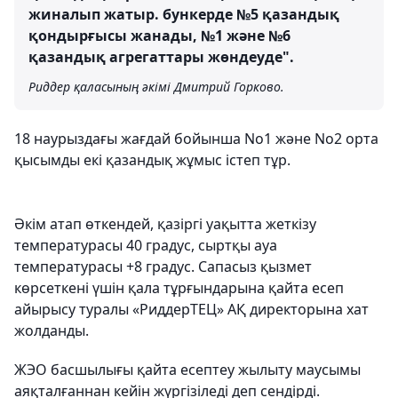
жиналып жатыр. бункерде №5 қазандық
қондырғысы жанады, №1 және №6
қазандық агрегаттары жөндеуде".
Риддер қаласының әкімі Дмитрий Горково.
18 наурыздағы жағдай бойынша No1 және No2 орта
қысымды екі қазандық жұмыс істеп тұр.
Әкім атап өткендей, қазіргі уақытта жеткізу
температурасы 40 градус, сыртқы ауа
температурасы +8 градус. Сапасыз қызмет
көрсеткені үшін қала тұрғындарына қайта есеп
айырысу туралы «РиддерТЕЦ» АҚ директорына хат
жолданды.
ЖЭО басшылығы қайта есептеу жылыту маусымы
аяқталғаннан кейін жүргізіледі деп сендірді.