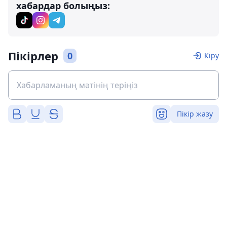
хабардар болыңыз:
Пікірлер
0
Кіру
Пікір жазу