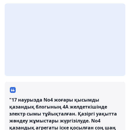
"17 наурызда No4 жоғары қысымды
қазандық блогының 4А желдеткішінде
электр сымы тұйықталған. Қазіргі уақытта
жөндеу жұмыстары жүргізілуде. No4
қазандық агрегаты іске қосылған соң шаң