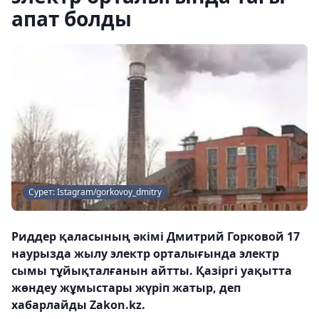
апат болды
Сурет: Istagram/gorkovoy_dmitry
Риддер қаласының әкімі Дмитрий Горковой 17
наурызда жылу электр орталығында электр
сымы тұйықталғанын айтты. Қазіргі уақытта
жөндеу жұмыстары жүріп жатыр, деп
хабарлайды Zakon.kz.