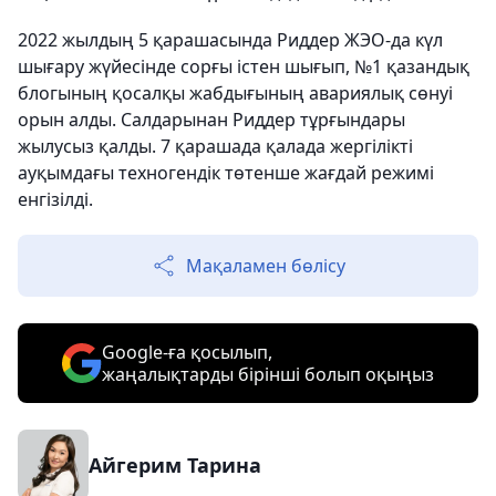
2022 жылдың 5 қарашасында Риддер ЖЭО-да күл
шығару жүйесінде сорғы істен шығып, №1 қазандық
блогының қосалқы жабдығының авариялық сөнуі
орын алды. Салдарынан Риддер тұрғындары
жылусыз қалды. 7 қарашада қалада жергілікті
ауқымдағы техногендік төтенше жағдай режимі
енгізілді.
Мақаламен бөлісу
Google-ға қосылып,
жаңалықтарды бірінші болып оқыңыз
Айгерим Тарина