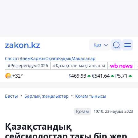
Қаз
Саясат
Әлем
Қаржы
Оқиға
Құқық
Мақалалар
#Референдум-2026
#Қазақстан мақтанышы
+32°
$
469.93
€
541.64
₽
5.71
Басты
Барлық жаңалықтар
Қоғам тынысы
Қоғам
10:10, 23 наурыз 2023
Қазақстандық
сейсмологтар тағы бір жер