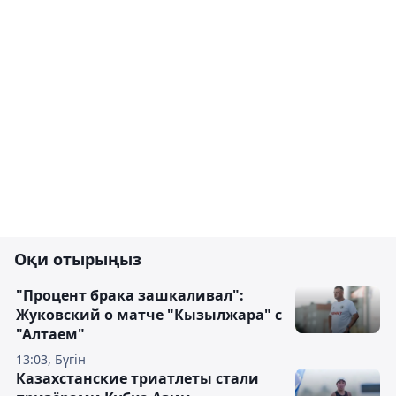
Оқи отырыңыз
"Процент брака зашкаливал":
Жуковский о матче "Кызылжара" с
"Алтаем"
13:03, Бүгін
Казахстанские триатлеты стали