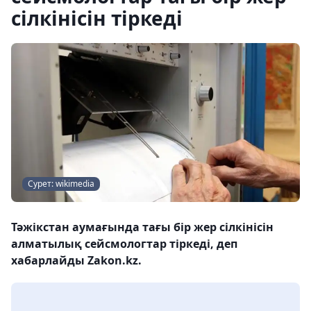
сілкінісін тіркеді
Сурет: wikimedia
Тәжікстан аумағында тағы бір жер сілкінісін
алматылық сейсмологтар тіркеді, деп
хабарлайды Zakon.kz.