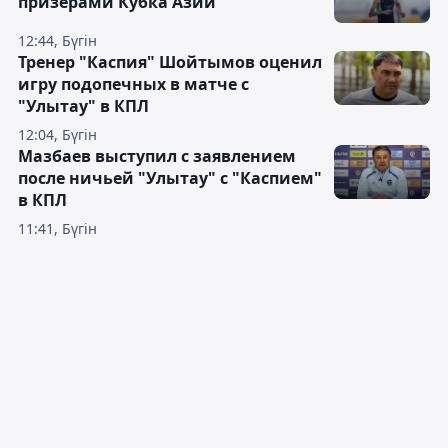
призёрами Кубка Азии
12:44, Бүгін
Тренер "Каспия" Шойтымов оценил
игру подопечных в матче с
"Улытау" в КПЛ
12:04, Бүгін
Мазбаев выступил с заявлением
после ничьей "Улытау" с "Каспием"
в КПЛ
11:41, Бүгін