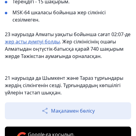
Тереңдігі - 15 шақырым.
МSК-64 шкаласы бойынша жер сілкінісі
сезілмеген.
23 наурызда Алматы уақыты бойынша сағат 02:07-де
жер асты дүмпуі болды
. Жер сілкінісінің ошағы
Алматыдан оңтүстік-батысқа қарай 740 шақырым
жерде Тәжікстан аумағында орналасқан.
21 наурызда да Шымкент және Тараз тұрғындары
жердің сілкінгенін сезді. Тұрғындардың көпшілігі
үйлерін тастап шыққан.
Мақаламен бөлісу
Google-ға қосылып,