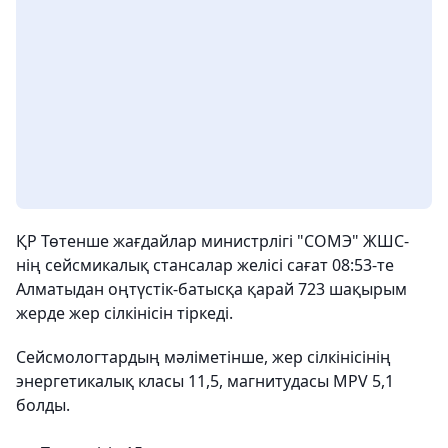
ҚР Төтенше жағдайлар министрлігі "СОМЭ" ЖШС-
нің сейсмикалық стансалар желісі сағат 08:53-те
Алматыдан оңтүстік-батысқа қарай 723 шақырым
жерде жер сілкінісін тіркеді.
Сейсмологтардың мәліметінше, жер сілкінісінің
энергетикалық класы 11,5, магнитудасы MPV 5,1
болды.