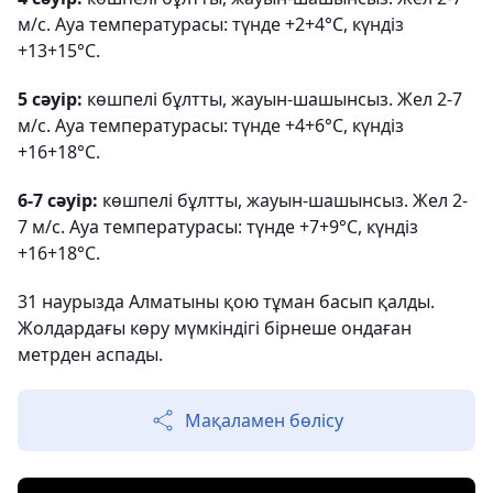
м/с. Ауа температурасы: түнде +2+4°С, күндіз
+13+15°С.
5 сәуір:
көшпелі бұлтты, жауын-шашынсыз. Жел 2-7
м/с. Ауа температурасы: түнде +4+6°С, күндіз
+16+18°С.
6-7 сәуір:
көшпелі бұлтты, жауын-шашынсыз. Жел 2-
7 м/с. Ауа температурасы: түнде +7+9°С, күндіз
+16+18°С.
31 наурызда Алматыны қою тұман басып қалды.
Жолдардағы көру мүмкіндігі бірнеше ондаған
метрден аспады.
Мақаламен бөлісу