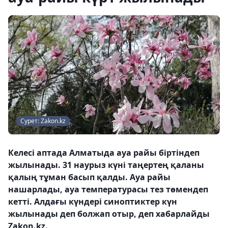
Сурет: Zakon.kz
Келесі аптада Алматыда ауа райы біртіндеп
жылынады. 31 наурыз күні таңертең қаланы
қалың тұман басып қалды. Ауа райы
нашарлады, ауа температурасы тез төмендеп
кетті. Алдағы күндері синоптиктер күн
жылынады деп болжап отыр, деп хабарлайды
Zakon.kz.