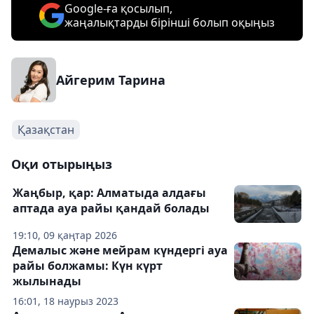
Google-ға қосылып,
жаңалықтарды бірінші болып оқыңыз
Айгерим Тарина
Қазақстан
Оқи отырыңыз
Жаңбыр, қар: Алматыда алдағы
аптада ауа райы қандай болады
19:10, 09 қаңтар 2026
Демалыс және мейрам күндергі ауа
райы болжамы: Күн күрт
жылынады
16:01, 18 наурыз 2023