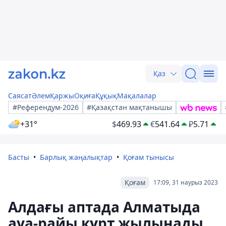
Қаз
Саясат
Әлем
Қаржы
Оқиға
Құқық
Мақалалар
#Референдум-2026
#Қазақстан мақтанышы
+31°
$
469.93
€
541.64
₽
5.71
Басты
Барлық жаңалықтар
Қоғам тынысы
Қоғам
17:09, 31 наурыз 2023
Алдағы аптада Алматыда
ауа-райы күрт жылынады