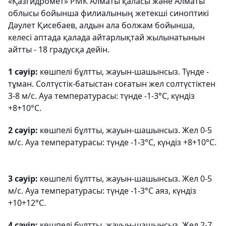
«Қазгидромет» РМК Алматы қаласы және Алматы
облысы бойынша филиалының жетекші синоптикі
Дәулет Қисебаев, алдын ала болжам бойынша,
келесі аптада қалада айтарлықтай жылынатынын
айтты - 18 градусқа дейін.
1 сәуір:
көшпелі бұлтты, жауын-шашынсыз. Түнде -
тұман. Солтүстік-батыстан соғатын жел солтүстіктен
3-8 м/с. Ауа температурасы: түнде -1-3°С, күндіз
+8+10°С.
2 сәуір:
көшпелі бұлтты, жауын-шашынсыз. Жел 0-5
м/с. Ауа температурасы: түнде -1-3°С, күндіз +8+10°С.
3 сәуір:
көшпелі бұлтты, жауын-шашынсыз. Жел 0-5
м/с. Ауа температурасы: түнде -1-3°С аяз, күндіз
+10+12°С.
4 сәуір:
көшпелі бұлтты, жауын-шашынсыз. Жел 2-7