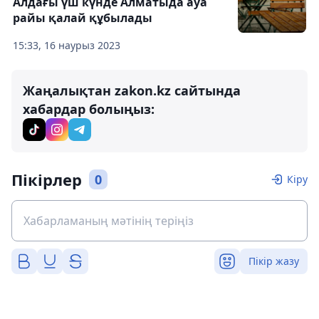
Алдағы үш күнде Алматыда ауа
райы қалай құбылады
15:33, 16 наурыз 2023
Жаңалықтан zakon.kz сайтында
хабардар болыңыз:
Пікірлер
0
Кіру
Пікір жазу