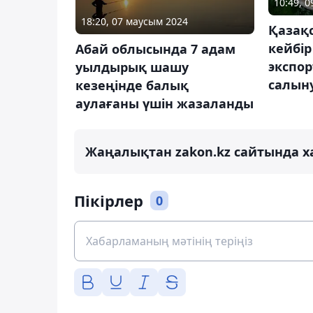
10:49, 
18:20, 07 маусым 2024
Қазақ
кейбір
Абай облысында 7 адам
экспо
уылдырық шашу
салын
кезеңінде балық
аулағаны үшін жазаланды
Жаңалықтан zakon.kz сайтында х
Пікірлер
0