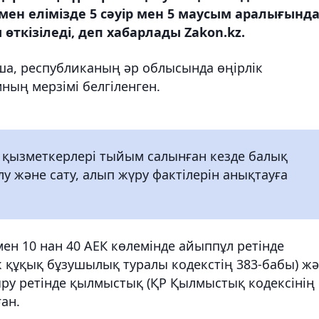
мен елімізде 5 сәуір мен 5 маусым аралығынд
ткізіледі, деп хабарлады Zakon.kz.
нша, республиканың әр облысында өңірлік
ның мерзімі белгіленген.
 қызметкерлері тыйым салынған кезде балық
лу және сату, алып жүру фактілерін анықтауға
н 10 нан 40 АЕК көлемінде айыппұл ретінде
ік құқық бұзушылық туралы кодекстің 383-бабы) ж
ыру ретінде қылмыстық (ҚР Қылмыстық кодексінің
ған.