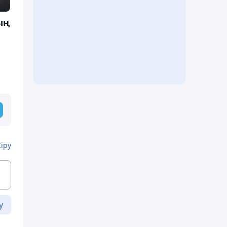
ың
Кіру
у