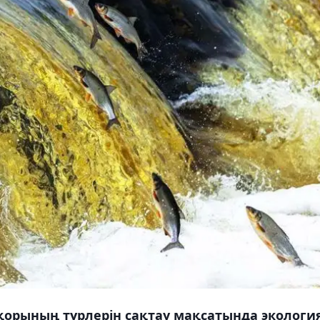
орының түрлерін сақтау мақсатында экологи