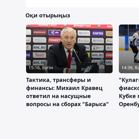
Оқи отырыңыз
15:16, Бүгін
14:36, Б
Тактика, трансферы и
"Кулаг
финансы: Михаил Кравец
фиаско
ответил на насущные
Кубке 
вопросы на сборах "Барыса"
Оренбу