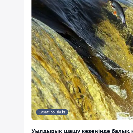
Cурет: polisia.kz
Уылдырық шашу кезеңінде балық қ