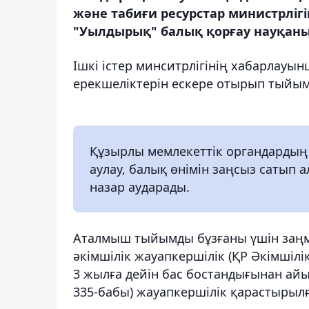
және табиғи ресурстар министрлігі
"Уылдырық" балық қорғау науқаны ө
Ішкі істер минситрлігінің хабарлауы
ерекшеліктерін ескере отырып тыйым
Құзырлы мемлекеттік органдардың
аулау, балық өнімін заңсыз сатып а
назар аударады.
Аталмыш тыйымды бұзғаны үшін заңме
әкімшілік жауапкершілік (ҚР Әкімшіл
3 жылға дейін бас бостандығынан ай
335-бабы) жауапкершілік қарастырыл