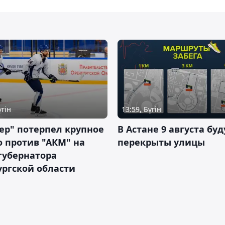
үгін
13:59, Бүгін
ер" потерпел крупное
В Астане 9 августа буд
 против "АКМ" на
перекрыты улицы
губернатора
ргской области