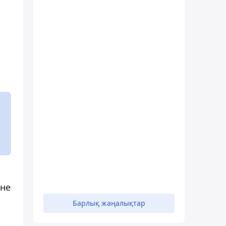
а
әне
Барлық жаңалықтар