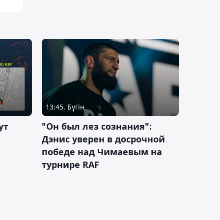
13:45, Бүгін
ут
"Он был лез сознания":
Дэнис уверен в досрочной
победе над Чимаевым на
турнире RAF