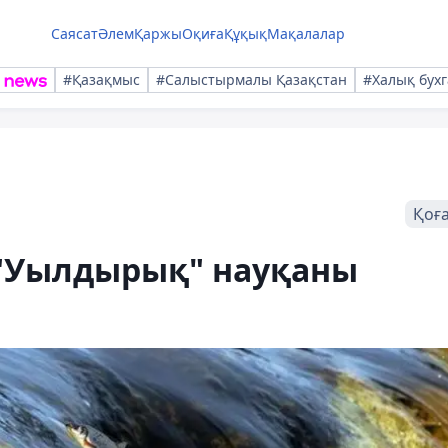
Саясат
Әлем
Қаржы
Оқиға
Құқық
Мақалалар
#Қазақмыс
#Салыстырмалы Қазақстан
#Халық бухг
Қоғ
 "Уылдырық" науқаны