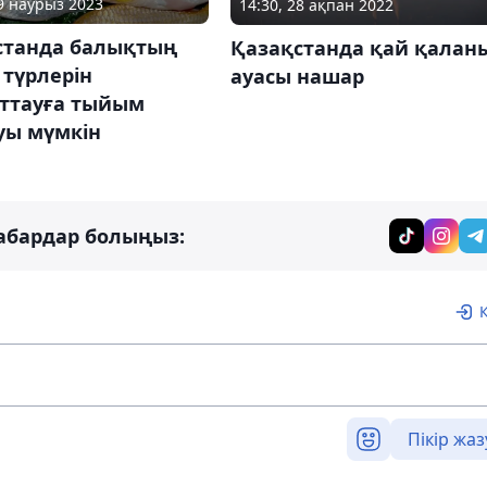
09 наурыз 2023
14:30, 28 ақпан 2022
станда балықтың
Қазақстанда қай қалан
 түрлерін
ауасы нашар
рттауға тыйым
уы мүмкін
абардар болыңыз:
Пікір жаз