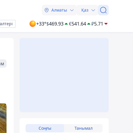
Алматы
Қаз
+33°
$
469.93
€
541.64
₽
5.71
алтері
ам
Соңғы
Танымал